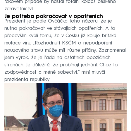
takovém případě by nastal totální kolaps českého
zdravotnictví.
Je potřeba pokračovat v opatřeních
Prezident je podle Ovčáčka toho názoru, že je
nutno pokračovat ve stávajících opatřeních. A to
především kvůli tomu, že v Česku již koluje britská
mutace viru. „Rozhodnutí KSČM o nepodpoření
nouzového stavu může mít různé příčiny. Zaznamenal
jsem výrok, že je řada na ostatních opozičních
stranách. Je důležité, že probíhají jednání. Chce to
zodpovědnost a méně sobectví,“ míní mluvčí
prezidenta republiky.