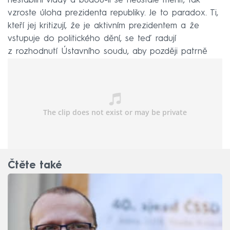
nestabilní vlády a budou-li se neustále měnit, tak
vzroste úloha prezidenta republiky. Je to paradox. Ti,
kteří jej kritizují, že je aktivním prezidentem a že
vstupuje do politického dění, se teď radují
z rozhodnutí Ústavního soudu, aby později patrně
zaplakali,“ předpověděl mluvčí Miloše Zemana.
Čtěte také