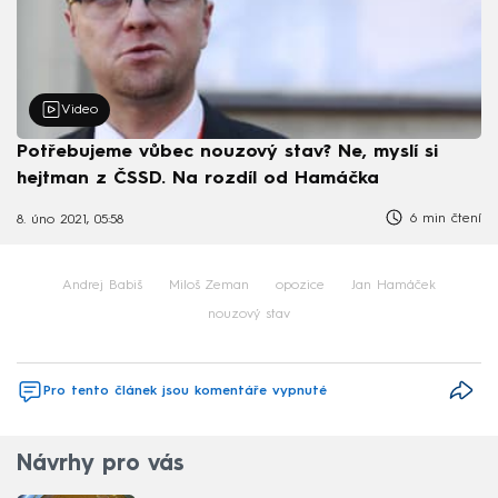
Video
Potřebujeme vůbec nouzový stav? Ne, myslí si
hejtman z ČSSD. Na rozdíl od Hamáčka
6 min čtení
8. úno 2021, 05:58
Andrej Babiš
Miloš Zeman
opozice
Jan Hamáček
nouzový stav
Pro tento článek jsou komentáře vypnuté
Návrhy pro vás