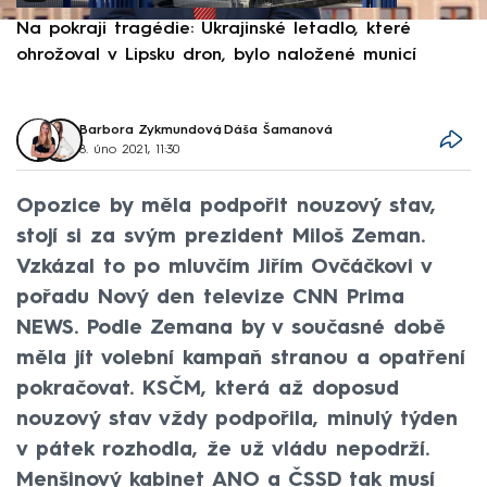
Na pokraji tragédie: Ukrajinské letadlo, které
P
ohrožoval v Lipsku dron, bylo naložené municí
e
Barbora Zykmundová
,
Dáša Šamanová
8. úno 2021, 11:30
Opozice by měla podpořit nouzový stav,
stojí si za svým prezident Miloš Zeman.
Vzkázal to po mluvčím Jiřím Ovčáčkovi v
pořadu Nový den televize CNN Prima
NEWS. Podle Zemana by v současné době
měla jít volební kampaň stranou a opatření
pokračovat. KSČM, která až doposud
nouzový stav vždy podpořila, minulý týden
v pátek rozhodla, že už vládu nepodrží.
Menšinový kabinet ANO a ČSSD tak musí