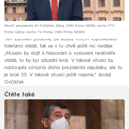
Mluvčí prezidenta Jiří Ovčáček, Zdroj: CNN Prima NEWS, archiv FTV
Prima
Zdroj: Archiv TV Prima, CNN Prima NEWS
Ten zároveň podotkl, že kdyby KSČM vypověděla
toleranci vládě, tak se v tu chvíli ještě nic neděje.
„Muselo by dojít k hlasování o vyslovení nedůvěře
vládě, to by byl zásadní krok. V takové situaci by
nastoupila výrazná úloha prezidenta republiky, ale to
je krok 55. V takové situaci ještě nejsme,“ dodal
Ovčáček.
Čtěte také