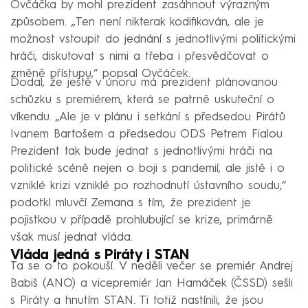
Ovčáčka by mohl prezident zasáhnout výrazným
způsobem. „Ten není nikterak kodifikován, ale je
možnost vstoupit do jednání s jednotlivými politickými
hráči, diskutovat s nimi a třeba i přesvědčovat o
změně přístupu,“ popsal Ovčáček.
Dodal, že ještě v únoru má prezident plánovanou
schůzku s premiérem, která se patrně uskuteční o
víkendu. „Ale je v plánu i setkání s předsedou Pirátů
Ivanem Bartošem a předsedou ODS Petrem Fialou.
Prezident tak bude jednat s jednotlivými hráči na
politické scéně nejen o boji s pandemií, ale jistě i o
vzniklé krizi vzniklé po rozhodnutí ústavního soudu,“
podotkl mluvčí Zemana s tím, že prezident je
pojistkou v případě prohlubující se krize, primárně
však musí jednat vláda.
Vláda jedná s Piráty i STAN
Ta se o to pokouší. V neděli večer se premiér Andrej
Babiš (ANO) a vicepremiér Jan Hamáček (ČSSD) sešli
s Piráty a hnutím STAN. Ti totiž nastínili, že jsou