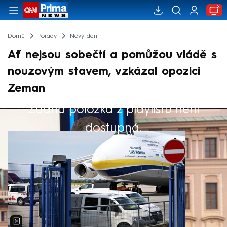
Domů
Pořady
Nový den
Ať nejsou sobečtí a pomůžou vládě s
nouzovým stavem, vzkázal opozici
Zeman
Žádná položka z playlistu není
Výběr redakce
dostupná.