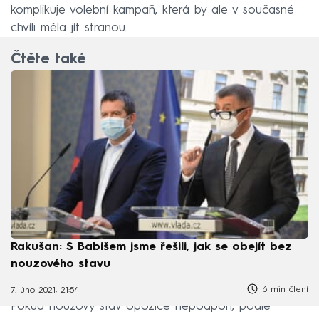
komplikuje volební kampaň, která by ale v současné
chvíli měla jít stranou.
Čtěte také
Rakušan: S Babišem jsme řešili, jak se obejít bez
nouzového stavu
6 min čtení
7. úno 2021, 21:54
Pokud nouzový stav opozice nepodpoří, podle