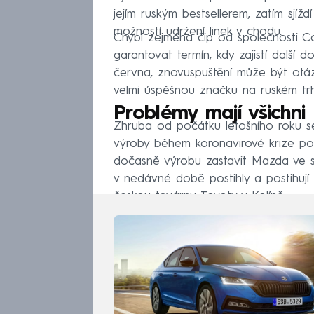
jejím ruským bestsellerem, zatím sjíždí
možností udržení linek v chodu.
Chybí zejména čip od společnosti C
garantovat termín, kdy zajistí další 
června, znovuspuštění může být otázko
velmi úspěšnou značku na ruském trh
Problémy mají všichni
Zhruba od počátku letošního roku 
výroby během koronavirové krize pot
dočasně výrobu zastavit Mazda ve 
v nedávné době postihly a postihují
českou továrnu Toyoty v Kolíně.