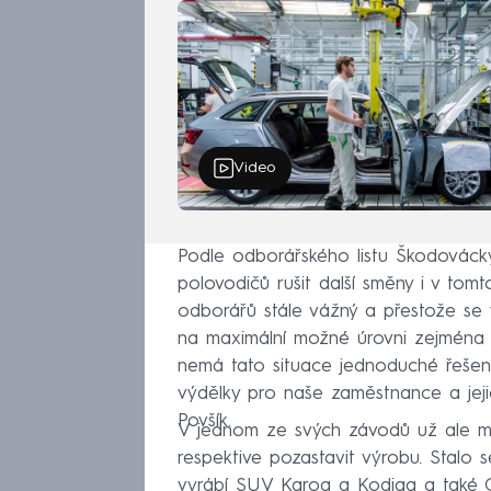
Video
Podle odborářského listu Škodováck
polovodičů rušit další směny i v tomt
odborářů stále vážný a přestože se
na maximální možné úrovni zejména z
nemá tato situace jednoduché řešení.
výdělky pro naše zaměstnance a jejic
Povšík.
V jednom ze svých závodů už ale mu
respektive pozastavit výrobu. Stalo
vyrábí SUV Karoq a Kodiaq a také Oct