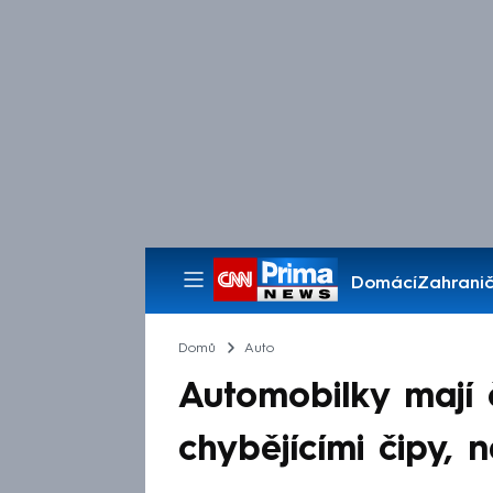
Domácí
Zahranič
Pořady
Domů
Auto
Automobilky mají č
chybějícími čipy, 