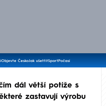
í
Objevte Česko
Jak ušetřit
Sport
Počasí
ím dál větší potíže s
některé zastavují výrobu