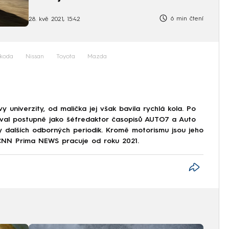
6 min čtení
28. kvě 2021, 15:42
koda
Nissan
Toyota
Mazda
 univerzity, od malička jej však bavila rychlá kola. Po
val postupně jako šéfredaktor časopisů AUTO7 a Auto
dy dalších odborných periodik. Kromě motorismu jsou jeho
 CNN Prima NEWS pracuje od roku 2021.