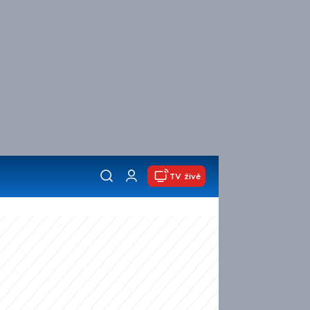
TV živě