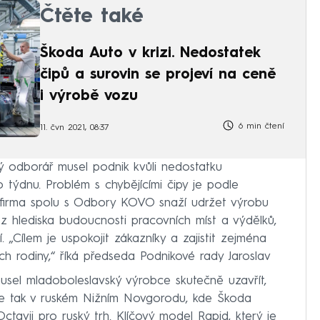
Čtěte také
Škoda Auto v krizi. Nedostatek
čipů a surovin se projeví na ceně
i výrobě vozu
6 min čtení
11. čvn 2021, 08:37
ý odborář musel podnik kvůli nedostatku
o týdnu. Problém s chybějícími čipy je podle
 firma spolu s Odbory KOVO snaží udržet výrobu
 hlediska budoucnosti pracovních míst a výdělků,
 „Cílem je uspokojit zákazníky a zajistit zejména
h rodiny,“ říká předseda Podnikové rady Jaroslav
sel mladoboleslavský výrobce skutečně uzavřít,
 se tak v ruském Nižním Novgorodu, kde Škoda
avii pro ruský trh. Klíčový model Rapid, který je