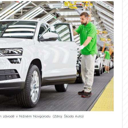
ém závodě v Nižném Novgorodu.
Zdroj: Škoda Auto