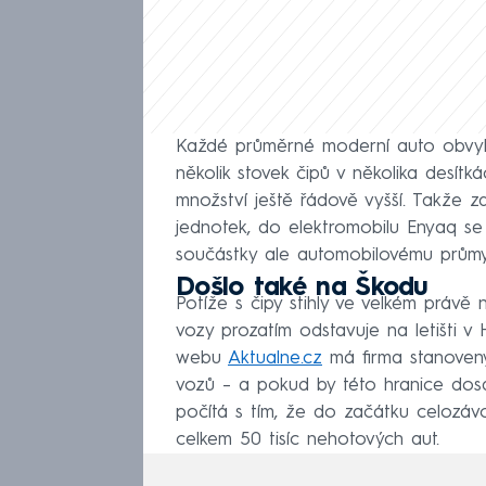
Každé průměrné moderní auto obvyk
několik stovek čipů v několika desítká
množství ještě řádově vyšší. Takže 
jednotek, do elektromobilu Enyaq se 
součástky ale automobilovému průmysl
Došlo také na Škodu
Potíže s čipy stihly ve velkém právě
vozy prozatím odstavuje na letišti v 
webu
Aktualne.cz
má firma stanovený 
vozů – a pokud by této hranice dosá
počítá s tím, že do začátku celozáv
celkem 50 tisíc nehotových aut.