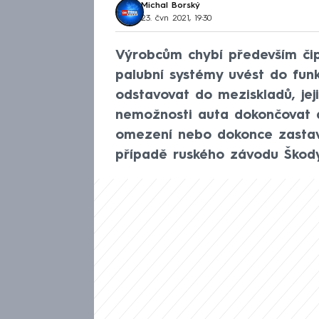
Michal Borský
23. čvn 2021, 19:30
Výrobcům chybí především čip
palubní systémy uvést do funk
odstavovat do meziskladů, jej
nemožnosti auta dokončovat d
omezení nebo dokonce zastaven
případě ruského závodu Škod