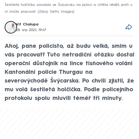
Šestiletá holčička zavolala ve Švýcarsku na policii a chtěla vědět, jestli u
ní může pracovat.
Zdroj: Getty Images
Vít Chalupa
28. srp 2021, 19:47
Ahoj, pane policisto, až budu velká, smím u
vás pracovat? Tuto netradiční otázku dostal
operační důstojník na lince tísňového volání
Kantonální policie Thurgau na
severovýchodě Švýcarska. Po chvíli zjistil, že
mu volá šestiletá holčička. Podle policejního
protokolu spolu mluvili téměř tři minuty.