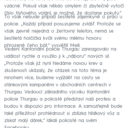
vzácné. Pokud však někdo omylem či zbytečně vytočí
číslo tísňového volání, je možné, že dostane pokutu.“
To však nebude případ šestileté zájemkyně o práci u
policie. „Každý případ posuzujeme zvlášť. Protože se
však zjevně nejedná o žertovný telefon, nemá se
šestiletá holčička kvůli svému milému hovoru
přirozeně čeho bát,“ vysvětlil Meili.
Vedení Kantonální policie Thurgau zareagovalo na
událost rychle a využilo ji k „náboru“ nových sil.
„Protože však již nyní hledáme novou krev a
zkušenosti ukázaly, že otázek na toto téma je
mnohem více, budeme vyjíždět na cesty se
stánkovými kampaněmi v obchodních centrech v
Thurgau. Vedoucí základního výcviku Kantonální
policie Thurgau a policisté představí naši profesi a
budou k dispozici pro informace. A samozřejmě bude
také příležitost prohlédnout si zblízka hlídkový vůz a
získat malý dárek,“ lákali policisté na svém
Facebooku.