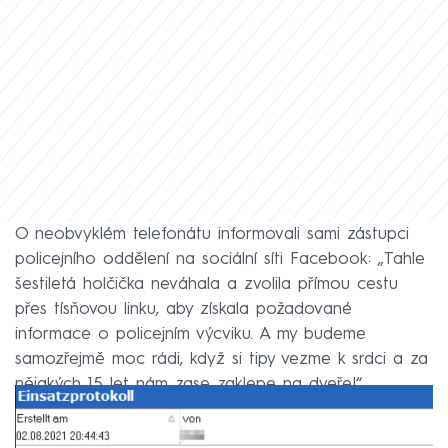
O neobvyklém telefonátu informovali sami zástupci
policejního oddělení na sociální síti Facebook: „Tahle
šestiletá holčička neváhala a zvolila přímou cestu
přes tísňovou linku, aby získala požadované
informace o policejním výcviku. A my budeme
samozřejmě moc rádi, když si tipy vezme k srdci a za
nějakých 15 let nám zase zaklepe na dveře!“