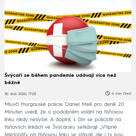
Švýcaři se během pandemie udávají více než
běžně
6 min čtení
30. dub 2020, 17:03
Mluvčí thurgauské policie Daniel Meili pro deník 20
Minuten uvedl, že o podobném volání na tísňovou
linku nikdy neslyšel. A doplnil, s čím se policisté na
tísňových linkách ve Švýcarsku setkávají: „Vtipné
telefonáty na tísňovou linku se stávají, ale i ty jsou