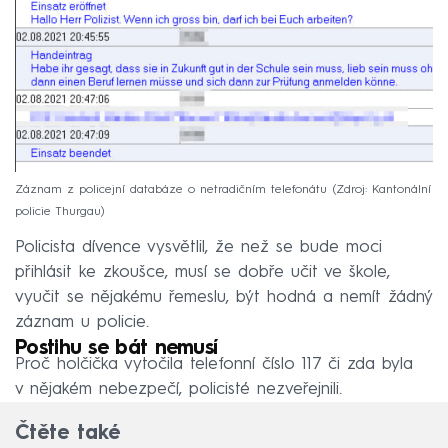
Záznam z policejní databáze o netradičním telefonátu
Zdroj: Kantonální
policie Thurgau
Policista dívence vysvětlil, že než se bude moci
přihlásit ke zkoušce, musí se dobře učit ve škole,
vyučit se nějakému řemeslu, být hodná a nemít žádný
záznam u policie.
Postihu se bát nemusí
Proč holčička vytočila telefonní číslo 117 či zda byla
v nějakém nebezpečí, policisté nezveřejnili.
Čtěte také