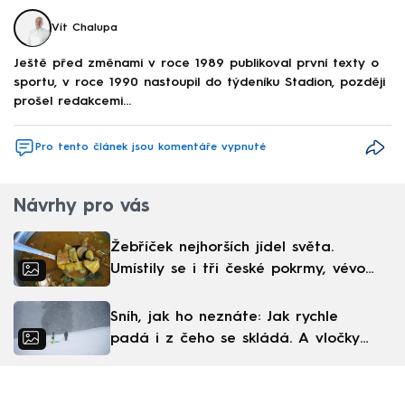
Vít Chalupa
Ještě před změnami v roce 1989 publikoval první texty o
sportu, v roce 1990 nastoupil do týdeníku Stadion, později
prošel redakcemi...
Pro tento článek jsou komentáře vypnuté
Návrhy pro vás
Žebříček nejhorších jídel světa.
Umístily se i tři české pokrmy, vévodí
skandinávská kuchyně
Sníh, jak ho neznáte: Jak rychle
padá i z čeho se skládá. A vločky
nejsou bílé