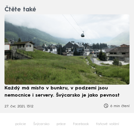
Čtěte také
Každý má místo v bunkru, v podzemí jsou
nemocnice i servery. Švýcarsko je jako pevnost
6 min čtení
27. čvc 2021, 13:12
policie
Švýcarsko
práce
Facebook
tísňové volání