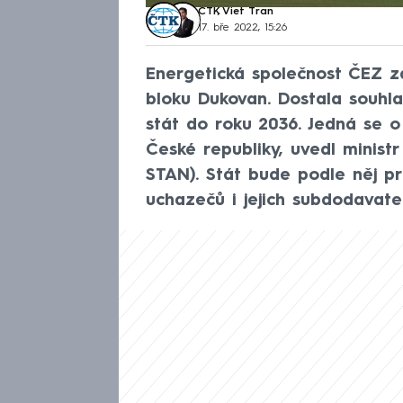
ČTK
,
Viet Tran
17. bře 2022, 15:26
Energetická společnost ČEZ z
bloku Dukovan. Dostala souhla
stát do roku 2036. Jedná se o 
České republiky, uvedl minist
STAN). Stát bude podle něj pr
uchazečů i jejich subdodavatel