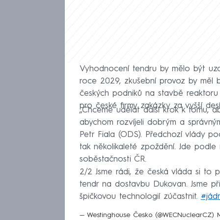
Vyhodnocení tendru by mělo být uza
roce 2029, zkušební provoz by měl b
českých podniků na stavbě reaktor
pro české firmy zakázky za vyšší desí
„Chceme udělat další krok k tomu, a
abychom rozvíjeli dobrým a správným
Petr Fiala (ODS). Předchozí vlády po
tak několikaleté zpoždění. Jde podle 
soběstačnosti ČR.
2/2 Jsme rádi, že česká vláda si to p
tendr na dostavbu Dukovan. Jsme př
špičkovou technologií zúčastnit.
#jád
— Westinghouse Česko (@WECNuclearCZ)