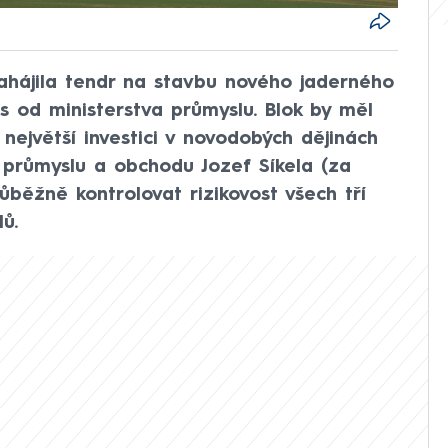
ahájila tendr na stavbu nového jaderného
s od ministerstva průmyslu. Blok by měl
největší investici v novodobých dějinách
r průmyslu a obchodu Jozef Síkela (za
ůběžně kontrolovat rizikovost všech tří
ů.