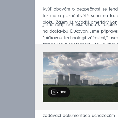
Kvůli obavám o bezpečnost se tendr
tak má o poznání větší šanci na to,
bloku. Zájem již vyjádřil americký k
„Jsme rádi, že česká vláda si to plně
na dostavbu Dukovan. Jsme připrave
špičkovou technologií zúčastnit,“ uve
francouzská společnost EDF či jiho
Video
Generální ředitel ČEZ Daniel Beneš ř
zadávací dokumentace uchazečům. 