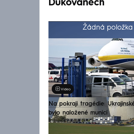
Dukovanech
Žádná položka z
Výběr redakce
Video
Na pokraji tragédie: Ukrajinsk
bylo naložené municí