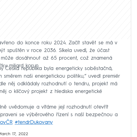
vřeno do konce roku 2024. Začít stavět se má v
ýt spuštěn v roce 2036. Síkela uvedl, že účast
u může dosáhnout až 65 procent, což znamená
tky miliard korun.
by Česká republika byla energeticky soběstačná,
 směrem naši energetickou politiku,“ uvedl premiér
dle něj odkládaly rozhodnutí o tendru, projekt má
něj o klíčový projekt z hlediska energetické
lně uvědomuje a vítáme její rozhodnutí otevřít
ipraveni se výběrového řízení s naší bezpečnou a
rovČR
#tendrDukovany
March 17, 2022