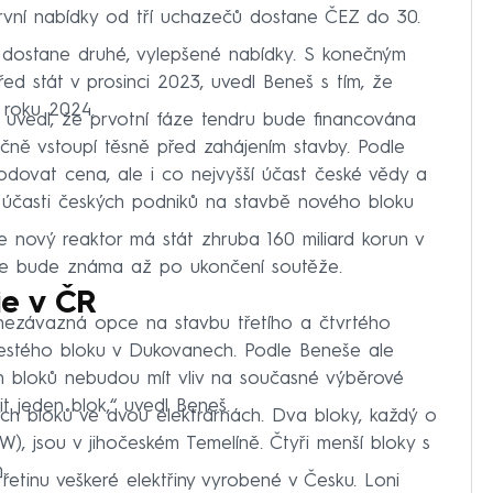
rvní nabídky od tří uchazečů dostane ČEZ do 30.
dostane druhé, vylepšené nabídky. S konečným
d stát v prosinci 2023, uvedl Beneš s tím, že
roku 2024.
) uvedl, že prvotní fáze tendru bude financována
nčně vstoupí těsně před zahájením stavby. Podle
dovat cena, ale i co nejvyšší účast české vědy a
í účasti českých podniků na stavbě nového bloku
 že nový reaktor má stát zhruba 160 miliard korun v
le bude známa až po ukončení soutěže.
ie v ČR
nezávazná opce na stavbu třetího a čtvrtého
šestého bloku v Dukovanech. Podle Beneše ale
h bloků nebudou mít vliv na současné výběrové
t jeden blok,“ uvedl Beneš.
ch bloků ve dvou elektrárnách. Dva bloky, každý o
), jsou v jihočeském Temelíně. Čtyři menší bloky s
.
řetinu veškeré elektřiny vyrobené v Česku. Loni