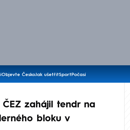
í
Objevte Česko
Jak ušetřit
Sport
Počasí
 ČEZ zahájil tendr na
derného bloku v