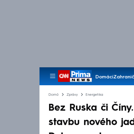
Domácí
Zahranič
Pořady
Domů
Zprávy
Energetika
Bez Ruska či Číny.
stavbu nového ja