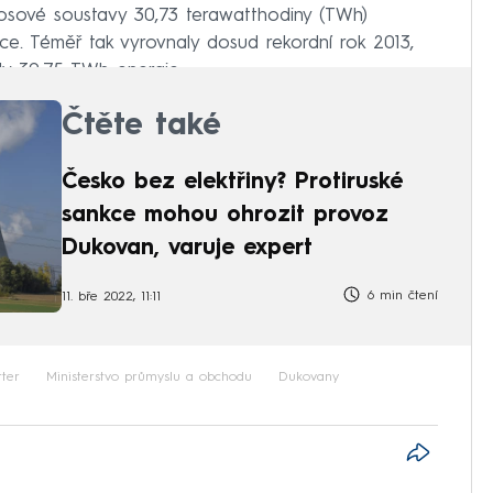
sové soustavy 30,73 terawatthodiny (TWh)
íce. Téměř tak vyrovnaly dosud rekordní rok 2013,
ly 30,75 TWh energie.
Čtěte také
Česko bez elektřiny? Protiruské
sankce mohou ohrozit provoz
Dukovan, varuje expert
6 min čtení
11. bře 2022, 11:11
tter
Ministerstvo průmyslu a obchodu
Dukovany