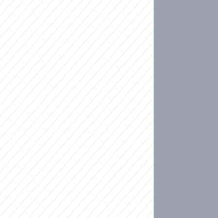
ideo
kat migranty do Česka? Sami by odešli, tvrdí exp
ické sebevraždě