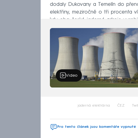
dodaly Dukovany a Temelín do přeno
elektřiny, meziročně o tři procenta v
kdy oba české jaderné zdroje vyrobi
Video
jaderná elektrárna
ČEZ
Twi
Pro tento článek jsou komentáře vypnuté