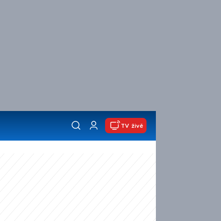
TV živě