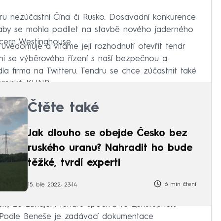
u nezúčastní Čína či Rusko. Dosavadní konkurence
 aby se mohla podílet na stavbě nového jaderného
oncern Westinghouse.
 uvědomuje a vítáme její rozhodnutí otevřít tendr
ni se výběrového řízení s naší bezpečnou a
dla firma na Twitteru. Tendru se chce zúčastnit také
korejská KHNP
Čtěte také
Jak dlouho se obejde Česko bez
ruského uranu? Nahradit ho bude
těžké, tvrdí experti
6 min čtení
15. bře 2022, 23:14
ekl, že zahájení tendru spočívá ve zpřístupnění
Podle Beneše je zadávací dokumentace