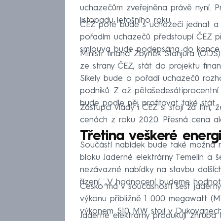
uchazečům zveřejněna právě nyní. P
listopadu letošního roku.
ČEZ poté bude s uchazeči jednat a 
pořadím uchazečů předstoupí ČEZ pře
smlouva bude podepsána do konce 
Ministr financí Zbyněk Stanjura (ODS
ze strany ČEZ, stát do projektu fina
Síkely bude o pořadí uchazečů rozho
podniků. Z až pětašedesátiprocentn
bude podle něj profitovat také stát.
Zástupci vlády i ČEZ si stojí za tím,
cenách z roku 2020. Přesná cena a
Třetina veškeré energ
Součástí nabídek bude také možná 
bloku Jaderné elektrárny Temelín a 
nezávazné nabídky na stavbu dalšíc
řízení. „V hodnocení budeme hodnoti
Česko má v současnosti šest jaderný
výkonu přibližně 1 000 megawatt (MW
výkonem 510 MW stojí v Dukovanech
Jaderné elektrárny produkují zhruba t