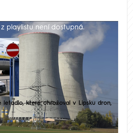
 playlistu není dostupná.
V
é letadlo, které ohrožoval v Lipsku dron,
Přilá
polit