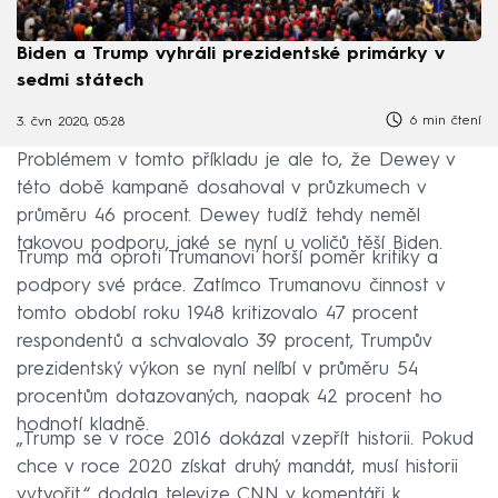
Biden a Trump vyhráli prezidentské primárky v
sedmi státech
6 min čtení
3. čvn 2020, 05:28
Problémem v tomto příkladu je ale to, že Dewey v
této době kampaně dosahoval v průzkumech v
průměru 46 procent. Dewey tudíž tehdy neměl
takovou podporu, jaké se nyní u voličů těší Biden.
Trump má oproti Trumanovi horší poměr kritiky a
podpory své práce. Zatímco Trumanovu činnost v
tomto období roku 1948 kritizovalo 47 procent
respondentů a schvalovalo 39 procent, Trumpův
prezidentský výkon se nyní nelíbí v průměru 54
procentům dotazovaných, naopak 42 procent ho
hodnotí kladně.
„Trump se v roce 2016 dokázal vzepřít historii. Pokud
chce v roce 2020 získat druhý mandát, musí historii
vytvořit,“ dodala televize CNN v komentáři k