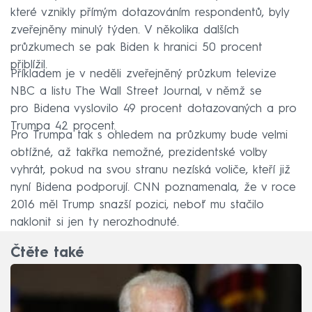
které vznikly přímým dotazováním respondentů, byly
zveřejněny minulý týden. V několika dalších
průzkumech se pak Biden k hranici 50 procent
přiblížil.
Příkladem je v neděli zveřejněný průzkum televize
NBC a listu The Wall Street Journal, v němž se
pro Bidena vyslovilo 49 procent dotazovaných a pro
Trumpa 42 procent.
Pro Trumpa tak s ohledem na průzkumy bude velmi
obtížné, až takřka nemožné, prezidentské volby
vyhrát, pokud na svou stranu nezíská voliče, kteří již
nyní Bidena podporují. CNN poznamenala, že v roce
2016 měl Trump snazší pozici, neboť mu stačilo
naklonit si jen ty nerozhodnuté.
Čtěte také