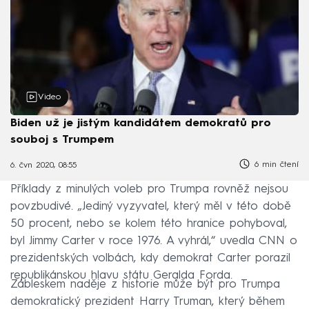
Video
Biden už je jistým kandidátem demokratů pro
souboj s Trumpem
6 min čtení
6. čvn 2020, 08:55
Příklady z minulých voleb pro Trumpa rovněž nejsou
povzbudivé. „Jediný vyzyvatel, který měl v této době
50 procent, nebo se kolem této hranice pohyboval,
byl Jimmy Carter v roce 1976. A vyhrál,“ uvedla CNN o
prezidentských volbách, kdy demokrat Carter porazil
republikánskou hlavu státu Geralda Forda.
Zábleskem naděje z historie může být pro Trumpa
demokratický prezident Harry Truman, který během