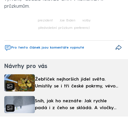
průzkumům.
prezident
Joe Biden
volby
předvolební průzkum preferencí
Pro tento článek jsou komentáře vypnuté
Návrhy pro vás
Žebříček nejhorších jídel světa.
Umístily se i tři české pokrmy, vévodí
skandinávská kuchyně
Sníh, jak ho neznáte: Jak rychle
padá i z čeho se skládá. A vločky
nejsou bílé