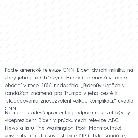
Podle americké televize CNN Biden dosáhl milníku, na
který jeho předchůdkyně Hillary Clintonová v tomto
období v roce 2016 nedosáhla. „Bidenův úspěch v
sondážích znamená pro Trumpa v jeho cestě k
listopadovému znovuzvolení velkou komplikaci,“ uvedla
CNN.
Nejméně padesátiprocentní podporu obdržel bývalý
viceprezident Biden v průzkumech televize ABC
News a listu The Washington Post, Monmouthské
univerzity a rozhlasové stanice NPR. Tyto sondáže,