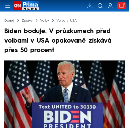
Domů
Zprávy
Volby
Volby v USA
Biden boduje. V průzkumech před
volbami v USA opakovaně získává
přes 50 procent