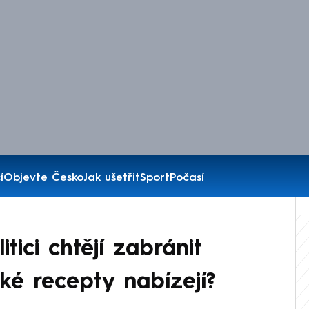
í
Objevte Česko
Jak ušetřit
Sport
Počasí
itici chtějí zabránit
ké recepty nabízejí?