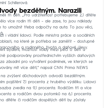
íní Schillerová.
odvody bezdětným. Narazili
ěli tři děti. „Pro udržitelnost potřebujeme 2,1 dítěte
o více rodin tři děti – ale zase, to jsou náklady
jim to umožnit třeba odpočty na auta. To jsou věci,
á.
i vládní lidovci. Podle ministra práce a sociálních
 oblasti, na které je potřeba se zaměřit – dostupné
 pracovního a rodinného života a daňové úlevy.
bilní bydlení, možnost volby mezi péčí o děti a
čně podporovány prostřednictvím vyšších daňových
 za zásadní pro vytváření podmínek, ve kterých se
tivovány mít více dětí,“ napsal CNN Prima NEWS
hem na zvýšení důchodových odvodů bezdětným.
ím pojištění 7,1 procenta z hrubého výdělku. Lidovci
sazba zvedla na 9,1 procenta. Rodičům tří a více
rocenta a rodičům dvou potomků na 6,1 procenta.
o dítěte či rodičům dospělých dětí by zůstaly