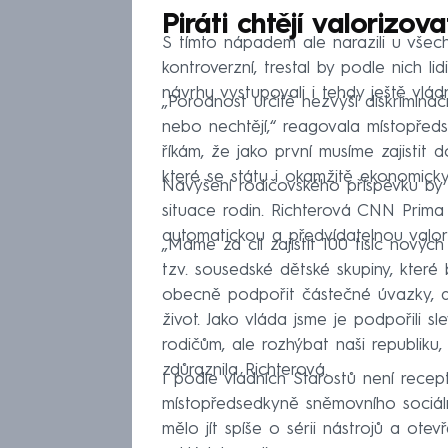
Piráti chtějí valorizov
S tímto nápadem ale narazili u všech
kontroverzní, trestal by podle nich l
návrhu vystupovali i tehdy ještě vládní
„Porodnost určitě nezvýší diskriminačn
nebo nechtějí,“ reagovala místopře
říkám, že jako první musíme zajistit 
které se státu i okamžitě ekonomicky 
Navýšení rodičovského příspěvku by 
situace rodin. Richterová CNN Prima
automatickou a předvídatelnou valori
„Máme za cíl zajistit 100 tisíc novýc
tzv. sousedské dětské skupiny, kte
obecně podpořit částečné úvazky, ab
život. Jako vláda jsme je podpořili
rodičům, ale rozhýbat naši republiku
zdůraznila Richterová.
I podle vládních Starostů není rece
místopředsedkyně sněmovního sociál
mělo jít spíše o sérii nástrojů a ote