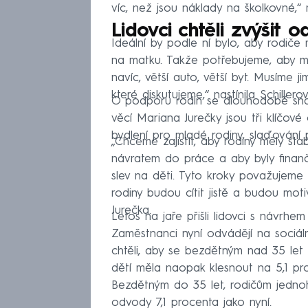
víc, než jsou náklady na školkovné,“ m
Lidovci chtěli zvýšit 
Ideální by podle ní bylo, aby rodiče m
na matku. Takže potřebujeme, aby měl
navíc, větší auto, větší byt. Musíme 
které diskutujeme,“ nastínila Schillerov
O podporu rodin se dlouhodobě snaží 
věcí Mariana Jurečky jsou tři klíčové
bydlení pro mladé rodiny, slaďování
„Chceme zajistit, aby rodiny měly sta
návratem do práce a aby byly finan
slev na děti. Tyto kroky považujeme
rodiny budou cítit jistě a budou mo
Jurečka.
Letos na jaře přišli lidovci s návr
Zaměstnanci nyní odvádějí na sociáln
chtěli, aby se bezdětným nad 35 let 
dětí měla naopak klesnout na 5,1 p
Bezdětným do 35 let, rodičům jednoh
odvody 7,1 procenta jako nyní.