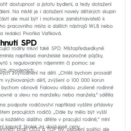
řit dostupnost a jistotu bydlení, a tedy dotažení
álení. Na místě je i dotažení novely dětských skupin
částí ale musí být i motivace zaměstnavatelů k
ého pracovního místa a dalších nástrojů WLB nebo
ila redakci Pivoňka Vaňková.
 hnutí SPD
jící rodiny mluví také SPD. Místopředsedkyně
zmínila například manželské bezúročné půjčky,
 bytů s regulovaným nájemním či pomoc se
ých dovolených.
vých zvýhodnění na děti. „Chtěli bychom prosadit
em vyživovaných dětí, zvýšení o 100 000 korun
e bychom obnovili Fialovou vládou zrušené rodinné
lkovné a slevu na manželku nebo manžela,“ sdělila
 na podpoře rodičovství například vyššími přídavky
m pracujících rodičů. „Dále by mělo být vyšší
 každého dalšího dítěte v pracující rodině,“ míní
ní kapacit školek za dostupné ceny.
ntních stran ODS a TOP 09, oslovení politici ale