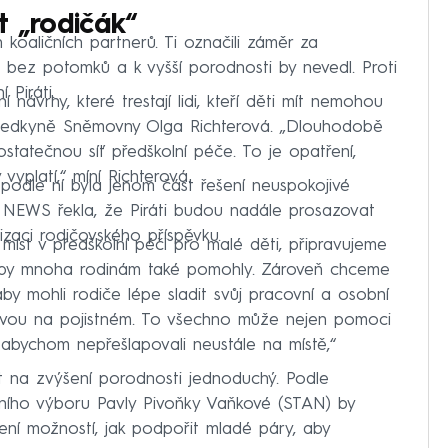
at „rodičák“
 koaličních partnerů. Ti označili záměr za
idi bez potomků a k vyšší porodnosti by nevedl. Proti
 Piráti.
í návrhy, které trestají lidi, kteří děti mít nemohou
dsedkyně Sněmovny Olga Richterová. „Dlouhodobě
dostatečnou síť předškolní péče. To je opatření,
vyplatí,“ míní Richterová.
podle ní byla jenom část řešení neuspokojivé
 NEWS řekla, že Piráti budou nadále prosazovat
zaci rodičovského příspěvku.
h míst v předškolní péči pro malé děti, připravujeme
ré by mnoha rodinám také pomohly. Zároveň chceme
y mohli rodiče lépe sladit svůj pracovní a osobní
 slevou na pojistném. To všechno může nejen pomoci
, abychom nepřešlapovali neustále na místě,“
pt na zvýšení porodnosti jednoduchý. Podle
ního výboru Pavly Pivoňky Vaňkové (STAN) by
vření možností, jak podpořit mladé páry, aby