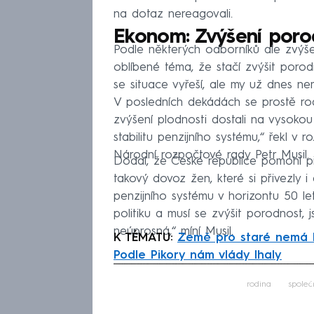
na dotaz nereagovali.
Ekonom: Zvýšení poro
Podle některých odborníků ale zvýše
oblíbené téma, že stačí zvýšit porodn
se situace vyřeší, ale my už dnes n
V posledních dekádách se prostě ro
zvýšení plodnosti dostali na vysokou
stabilitu penzijního systému,“ řekl
Národní rozpočtové rady Petr Musil.
Dodal, že České republice pomohl pří
takový dovoz žen, které si přivezly i 
penzijního systému v horizontu 50 le
politiku a musí se zvýšit porodnost,
neúprosná,“ míní Musil.
K TÉMATU:
Země pro staré nemá 
Podle Pikory nám vlády lhaly
Fa
rodina
společ