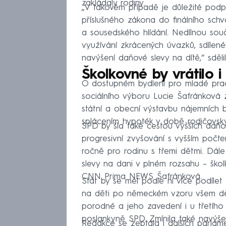
zakládaly rodiny.
„V takovém případě je důležité podpo
příslušného zákona do finálního schv
a sousedského hlídání. Nedílnou sou
využívání zkrácených úvazků, sdílen
navýšení daňové slevy na dítě,“ sděl
Školkovné by vrátilo i
O dostupném bydlení pro mladé pracu
sociálního výboru Lucie Šafránková 
státní a obecní výstavbu nájemních
splácením hypoték v době rodičovsk
SPD by šla také cestou vyšších daňo
progresivní zvyšování s vyšším počt
ročně pro rodinu s třemi dětmi. Dál
slevy na dani v plném rozsahu – ško
CNN Prima NEWS Šafránková.
Stát by se měl podle ní více podílet
na děti po německém vzoru všem děte
porodné a jeho zavedení i u třetího a
poslankyně SPD. Zmínila také navýše
Redakce se zeptala i dalších parlame