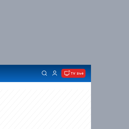
TV živě