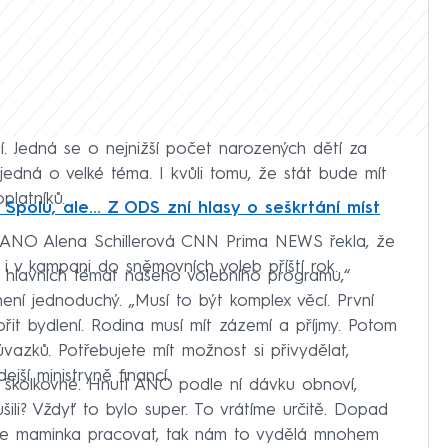
tí. Jedná se o nejnižší počet narozených dětí za
 jedná o velké téma. I kvůli tomu, že stát bude mít
latníků.
Spolu, ale... Z ODS zní hlasy o seškrtání míst
 ANO Alena Schillerová CNN Prima NEWS řekla, že
 i v kampani do sněmovních voleb příští rok.
 hlavních témat našeho volebního programu,“
není jednoduchý. „Musí to být komplex věcí. První
řit bydlení. Rodina musí mít zázemí a příjmy. Potom
azků. Potřebujete mít možnost si přivydělat,
ší ministryně financí.
la školkovné. Hnutí ANO podle ní dávku obnoví,
šili? Vždyť to bylo super. To vrátíme určitě. Dopad
chce maminka pracovat, tak nám to vydělá mnohem