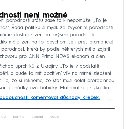
dnosti není možné
ní porodnosti státu zase tolik nepomůže. „To je
ost. Řada politiků si myslí, že zvýšením porodnosti
emáme dostatek žen na zvýšení porodnosti.
dilo málo žen na to, abychom se i přes dramatické
 porodnost, která by podle některých měla zajistit
 v rozhovoru pro CNN Prima NEWS ekonom a člen
chod uprchlíků z Ukrajiny. „To je v podstatě
děti, a bude to mít pozitivní vliv na mírné zlepšení
t. To, že si řekneme, že stát musí dělat prorodinnou
 jsou pohádky ovčí babičky. Matematika je zkrátka
budoucnost, komentoval důchody Křeček.
iled to fetch
nost
politika
bydlení
recept