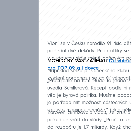
Vloni se v Česku narodilo 91 tisíc dě
poslední dvě dekády. Pro politiky se
v budoucnu stále méně daňových pop
MOHLO BY VÁS ZAJÍMAT:
Do voleb 
pro TOP 09 a lidovce
Například šéfka poslaneckého klubu
zvýšení porodnosti se chtějí věnovat
„Pracujeme na tom. Bude to jedno z
uvedla Schillerová. Recept podle ní 
věc je bytová politika. Musíme podpo
je potřeba mít možnost částečných úv
spousta maminek nemůže,“ řekla někdej
Zároveň zkritizovala vládu, že zruši
pokud se vrátí do vlády. „Proč to zru
do rozpočtu je 1,7 miliardy. Když 