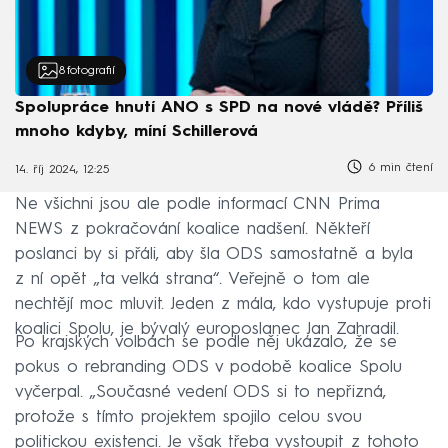
8
fotografií
Spolupráce hnutí ANO s SPD na nové vládě? Příliš
mnoho kdyby, míní Schillerová
6 min čtení
14. říj 2024, 12:25
Ne všichni jsou ale podle informací CNN Prima
NEWS z pokračování koalice nadšení. Někteří
poslanci by si přáli, aby šla ODS samostatně a byla
z ní opět „ta velká strana“. Veřejně o tom ale
nechtějí moc mluvit. Jeden z mála, kdo vystupuje proti
koalici Spolu, je bývalý europoslanec Jan Zahradil.
Po krajských volbách se podle něj ukázalo, že se
pokus o rebranding ODS v podobě koalice Spolu
vyčerpal. „Současné vedení ODS si to nepřizná,
protože s tímto projektem spojilo celou svou
politickou existenci. Je však třeba vystoupit z tohoto