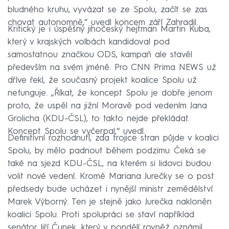
bludného kruhu, vyvázat se ze Spolu, začít se zas
chovat autonomně,“ uvedl koncem září Zahradil.
Kritický je i úspěšný jihočeský hejtman Martin Kuba,
který v krajských volbách kandidoval pod
samostatnou značkou ODS, kampaň ale stavěl
především na svém jméně. Pro CNN Prima NEWS už
dříve řekl, že současný projekt koalice Spolu už
nefunguje. „Říkat, že koncept Spolu je dobře jenom
proto, že uspěl na jižní Moravě pod vedením Jana
Grolicha (KDU-ČSL), to takto nejde překládat.
Koncept Spolu se vyčerpal,“ uvedl.
Definitivní rozhodnutí, zda trojice stran půjde v koalici
Spolu, by mělo padnout během podzimu. Čeká se
také na sjezd KDU-ČSL, na kterém si lidovci budou
volit nové vedení. Kromě Mariana Jurečky se o post
předsedy bude ucházet i nynější ministr zemědělství
Marek Výborný. Ten je stejně jako Jurečka nakloněn
koalici Spolu. Proti spolupráci se staví například
senátor Jiří Čunek, který v pondělí rovněž oznámil