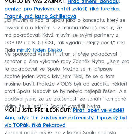
MOHLO BY VÁS ZAJÍMAT:
Hrad změnil dohodu,
peníze pro Pavlovou chtěl zvlášť, říká Jurečka.
Trapné, má jasno Schillerová
„Já mluvím o koalici Spolu jako o konceptu, který se
osvědčil a o kterém si z mnoha důvodů myslím, že
má pokračovat. Když mluvím se svými partnery z
TOP 09 i z KDU-ČSL, tak vyjadřují stejný pocit,“ řekl
Fiala
minulý týden Blesku.
Ve spolupráci všech tří stran si přeje pokračovat i
senátor a člen výkonné rady Zdeněk Nytra. „Jsem pro
to pokračovat ve Spolu. Možná se mi připisuje
špatně jeden výrok, kdy jsem říkal, že se o tom
musíme bavit. Protože v ODS byli od začátku někteří
proti Spolu. Nebavit se by nebylo nejlepší řešení. Ale
dodával jsem, že ze zkušeností ze senátní kampaně
vidím, že je lepší jít Spolu,“ vysvětlil Nytra.
MOHLI JSTE PŘEHLÉDNOUT:
Piráti zpět ve vládě?
Ano, když tím zastavíme extremisty. Lipavský byl
víc TOPák, říká Pekarová
Zásadní podle něj je, že v koalici Spolu nedošlo