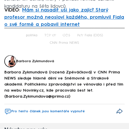
kandidaturu na šéfa lidovců.
VIDEO:
Mám si nasadit uši jako zajíc? Starý
profesor možná neosloví každého, promluvil Fiala
o své formě a pobavil internet
Failed to fetch
politika
TOP 09
ODS
Petr Fiala (ODS)
CNN Prima NEWS
Barbora Zykmundová
Barbora Zykmundová (rozená Zpěváčková) v CNN Prima
NEWS sleduje hlavně dění ve Sněmovně a Strakově
akademii. Politickému zpravodajství se věnovala i před tím
na webu Novinky.cz, kde pracovala šest let.
(Barbora.Zykmundova@iprima.cz)
Pro tento článek jsou komentáře vypnuté