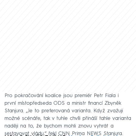
Pro pokračování koalice jsou premiér Petr Fiala i
první místopředseda ODS a ministr financí Zbyněk
Stanjura. „Je to preferovaná varianta. Když zvažuji
možné scénáře, tak v tuhle chvíli přináší tahle varianta
naději na to, že bychom mohli znovu vyhrát a
sestavovat vládu,“ řekl CNN Prima NEWS Stanjura.