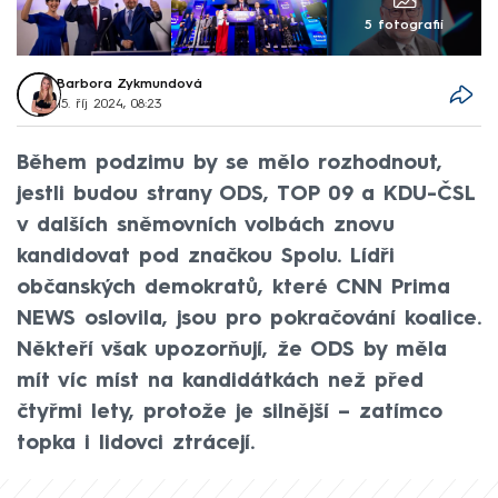
5 fotografií
Barbora Zykmundová
15. říj 2024, 08:23
Během podzimu by se mělo rozhodnout,
jestli budou strany ODS, TOP 09 a KDU-ČSL
v dalších sněmovních volbách znovu
kandidovat pod značkou Spolu. Lídři
občanských demokratů, které CNN Prima
NEWS oslovila, jsou pro pokračování koalice.
Někteří však upozorňují, že ODS by měla
mít víc míst na kandidátkách než před
čtyřmi lety, protože je silnější – zatímco
topka i lidovci ztrácejí.