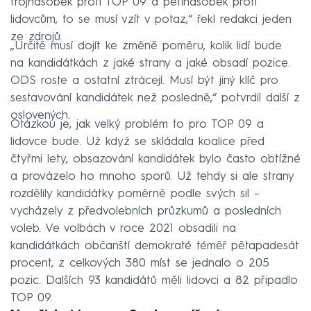
trojnásobek proti TOP 09 a pětinásobek proti
lidovcům, to se musí vzít v potaz,“ řekl redakci jeden
ze zdrojů.
„Určitě musí dojít ke změně poměru, kolik lidí bude
na kandidátkách z jaké strany a jaké obsadí pozice.
ODS roste a ostatní ztrácejí. Musí být jiný klíč pro
sestavování kandidátek než posledně,“ potvrdil další z
oslovených.
Otázkou je, jak velký problém to pro TOP 09 a
lidovce bude. Už když se skládala koalice před
čtyřmi lety, obsazování kandidátek bylo často obtížné
a provázelo ho mnoho sporů. Už tehdy si ale strany
rozdělily kandidátky poměrně podle svých sil –
vycházely z předvolebních průzkumů a posledních
voleb. Ve volbách v roce 2021 obsadili na
kandidátkách občanští demokraté téměř pětapadesát
procent, z celkových 380 míst se jednalo o 205
pozic. Dalších 93 kandidátů měli lidovci a 82 připadlo
TOP 09.