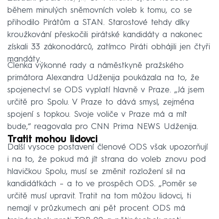
Failed to fetch
během minulých sněmovních voleb k tomu, co se
přihodilo Pirátům a STAN. Starostové tehdy díky
kroužkování přeskočili pirátské kandidáty a nakonec
získali 33 zákonodárců, zatímco Piráti obhájili jen čtyři
mandáty.
Členka výkonné rady a náměstkyně pražského
primátora Alexandra Udženija poukázala na to, že
spojenectví se ODS vyplatí hlavně v Praze. „Já jsem
určitě pro Spolu. V Praze to dává smysl, zejména
spojení s topkou. Svoje voliče v Praze má a mít
bude,“ reagovala pro CNN Prima NEWS Udženija.
Tratit mohou lidovci
Další vysoce postavení členové ODS však upozorňují
i na to, že pokud má jít strana do voleb znovu pod
hlavičkou Spolu, musí se změnit rozložení sil na
kandidátkách – a to ve prospěch ODS. „Poměr se
určitě musí upravit. Tratit na tom můžou lidovci, ti
nemají v průzkumech ani pět procent. ODS má