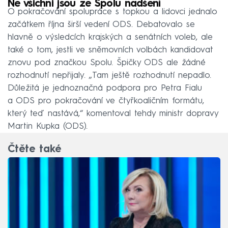
Ne všichni jsou ze Spolu nadšení
O pokračování spolupráce s topkou a lidovci jednalo
začátkem října širší vedení ODS. Debatovalo se
hlavně o výsledcích krajských a senátních voleb, ale
také o tom, jestli ve sněmovních volbách kandidovat
znovu pod značkou Spolu. Špičky ODS ale žádné
rozhodnutí nepřijaly. „Tam ještě rozhodnutí nepadlo.
Důležitá je jednoznačná podpora pro Petra Fialu
a ODS pro pokračování ve čtyřkoaličním formátu,
který teď nastává,“ komentoval tehdy ministr dopravy
Martin Kupka (ODS).
Čtěte také