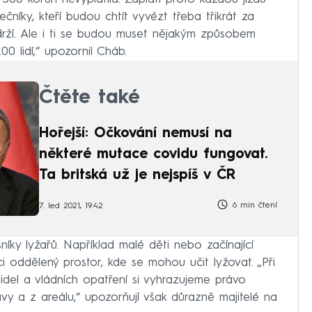
ečníky, kteří budou chtít vyvézt třeba třikrát za
rží. Ale i ti se budou muset nějakým způsobem
00 lidí,“ upozornil Cháb.
Čtěte také
Hořejší: Očkování nemusí na
některé mutace covidu fungovat.
Ta britská už je nejspíš v ČR
6 min čtení
7. led 2021, 19:42
šníky lyžařů. Například malé děti nebo začínající
ci oddělený prostor, kde se mohou učit lyžovat. „Při
del a vládních opatření si vyhrazujeme právo
vy a z areálu,“ upozorňují však důrazně majitelé na