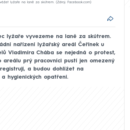
yvážet lyžaře na laně za skútrem.
Zdroj: Facebook.com
ec lyžaře vyvezeme na laně za skútrem.
ádní nařízení lyžařský areál Čeřínek u
telů Vladimíra Chába se nejedná o protest,
o areálu prý pracovníci pustí jen omezený
registrují, a budou dohlížet na
 a hygienických opatření.