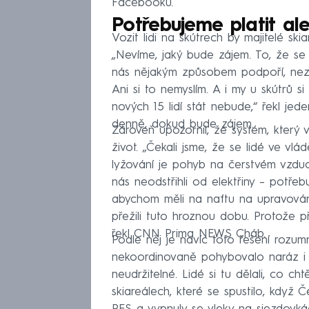
Facebooku.
Potřebujeme platit ale
Vozit lidi na skútrech by majitelé sk
„Nevíme, jaký bude zájem. To, že se 
nás nějakým způsobem podpoří, nezn
Ani si to nemyslím. A i my u skútrů
nových 15 lidí stát nebude,“ řekl jed
denně, dokud bude zájem.
Zároveň upozornil, že systém, který v
život. „Čekali jsme, že se lidé ve vl
lyžování je pohyb na čerstvém vzduc
nás neodstřihli od elektřiny – potřeb
abychom měli na naftu na upravován
přežili tuto hroznou dobu. Protože
řekl CNN Prima NEWS Cháb.
Podle něj je navíc toto řešení rozu
nekoordinovaně pohybovalo naráz i 5
neudržitelné. Lidé si tu dělali, co c
skiareálech, které se spustilo, když