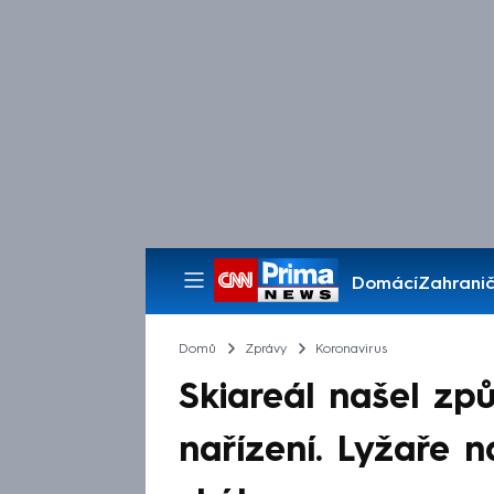
Domácí
Zahranič
Pořady
Domů
Zprávy
Koronavirus
Skiareál našel způ
nařízení. Lyžaře 