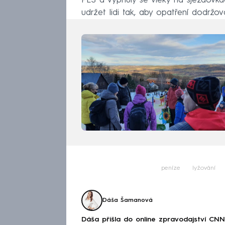
PES a vypnuly se vleky na sjezdovk
udržet lidi tak, aby opatření dodržova
peníze
lyžování
Dáša Šamanová
Dáša přišla do online zpravodajství CNN