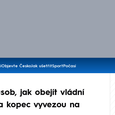
í
Objevte Česko
Jak ušetřit
Sport
Počasí
sob, jak obejít vládní
na kopec vyvezou na