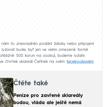
y nám to znesnadnilo podání žaloby nebo připojení
 lyžovat bude, byť jen ve velmi omezené formě.
přibližně 500 korun na osobu), budeme lyžaře
ve čtvrtek skiareál Čeřínek na svém
facebookovém
Čtěte také
Peníze pro zavřené skiareály
budou, vláda ale ještě nemá