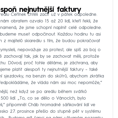
spoň nejnutnější faktury
iareálu Čeřínek chtěli začít už v pátek odpoledne.
nám obratem ozvalo 15 až 20 lidí, kteří řekli, že
amená, že jsme schopní naplnit celé odpoledne.
 si budeme muset odpočinout. Každou hodinu tu asi
en z majitelů skiareálu s tím, že budou pokračovat
ymysleli, nepovažuje za protest, ale spíš za boj o
ádě zachovají tak, jak by se zachovat měli, protože
hu. Důvod, proč tohle děláme, je záchrana, aby
ujeme platit alespoň ty nejnutnější faktury – také
í sjezdovky, na benzin do skútrů, abychom zkrátka
 předpokládáme, že vláda nám asi moc nepomůže,“
mnější, než když se po areálu během svátků
00 lidí. „To, co se dělo o Vánocích, bylo
htěli,“ připomněl Cháb hromadné sáňkování lidí ve
 Česko 27. prosince přešlo do stupně pět v systému