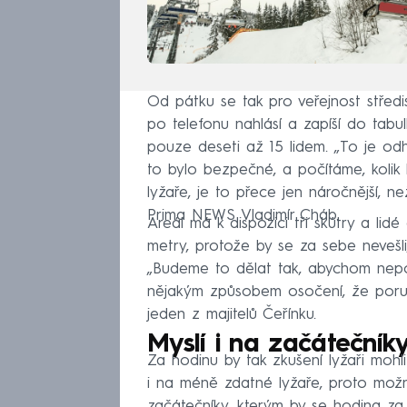
Od pátku se tak pro veřejnost středis
po telefonu nahlásí a zapíší do tabu
pouze deseti až 15 lidem. „To je odha
to bylo bezpečné, a počítáme, kolik l
lyžaře, je to přece jen náročnější, 
Prima NEWS Vladimír Cháb.
Areál má k dispozici tři skútry a li
metry, protože by se za sebe nevešli
„Budeme to dělat tak, abychom nepo
nějakým způsobem osočení, že porušu
jeden z majitelů Čeřínku.
Myslí i na začátečník
Za hodinu by tak zkušení lyžaři mohli 
i na méně zdatné lyžaře, proto možná 
začátečníky, kterým by se hodina za 