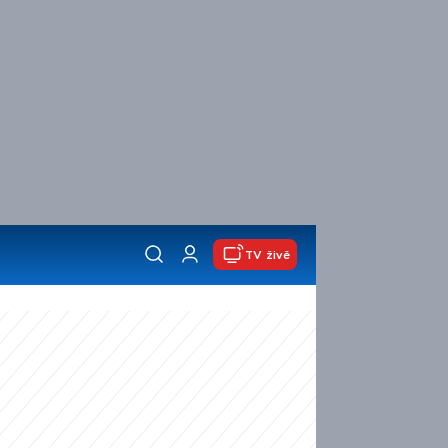
TV živě