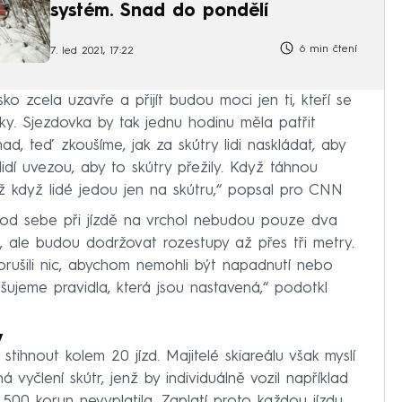
systém. Snad do pondělí
6 min čtení
7. led 2021, 17:22
ko zcela uzavře a přijít budou moci jen ti, kteří se
lky. Sjezdovka by tak jednu hodinu měla patřit
d, teď zkoušíme, jak za skútry lidi naskládat, aby
idí uvezou, aby to skútry přežily. Když táhnou
než když lidé jedou jen na skútru,“ popsal pro CNN
dé od sebe při jízdě na vrchol nebudou pouze dva
, ale budou dodržovat rozestupy až přes tři metry.
rušili nic, abychom nemohli být napadnutí nebo
jeme pravidla, která jsou nastavená,“ podotkl
y
stihnout kolem 20 jízd. Majitelé skiareálu však myslí
vyčlení skútr, jenž by individuálně vozil například
500 korun nevyplatila. Zaplatí proto každou jízdu