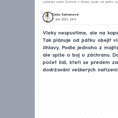
Lyžařský areál Čeřínek u Jihlavy bude od pátku v
Dáša Šamanová
7. led 2021, 23:14
Vleky nespustíme, ale na kop
Tak plánuje od pátku obejít vl
Jihlavy. Podle jednoho z maji
ale spíše o boj o záchranu. D
počet lidí, kteří se předem za
dodržování veškerých nařízení