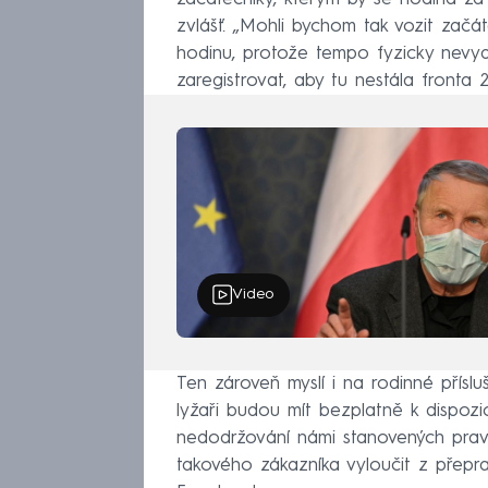
zvlášť. „Mohli bychom tak vozit začát
hodinu, protože tempo fyzicky nevyd
zaregistrovat, aby tu nestála fronta 2
Video
Ten zároveň myslí i na rodinné příslu
lyžaři budou mít bezplatně k dispozi
nedodržování námi stanovených pravi
takového zákazníka vyloučit z přepra