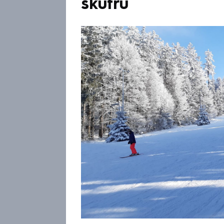
skútru