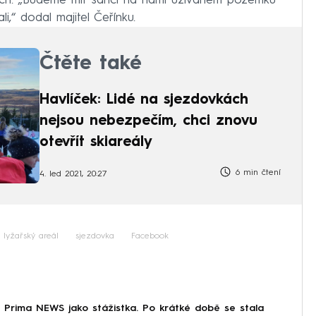
ách. „Budeme mít šanci na námi užívaném pozemku
li,“ dodal majitel Čeřínku.
Čtěte také
Havlíček: Lidé na sjezdovkách
nejsou nebezpečím, chci znovu
otevřít skiareály
6 min čtení
4. led 2021, 20:27
lyžařský areál
sjezdovka
Facebook
 Prima NEWS jako stážistka. Po krátké době se stala