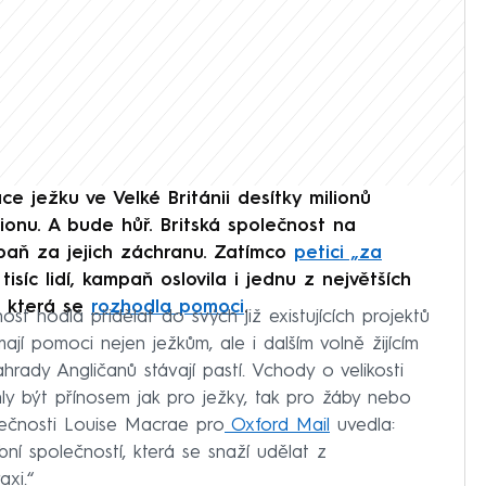
ce ježku ve Velké Británii desítky milionů
ionu. A bude hůř. Britská společnost na
paň za jejich záchranu. Zatímco
petici „za
síc lidí, kampaň oslovila i jednu z největších
, která se
rozhodla pomoci
.
nost hodlá přidělat do svých již existujících projektů
jí pomoci nejen ježkům, ale i dalším volně žijícím
hrady Angličanů stávají pastí. Vchody o velikosti
ly být přínosem jak pro ježky, tak pro žáby nebo
ečnosti Louise Macrae pro
Oxford Mail
uvedla:
bní společností, která se snaží udělat z
axi.“