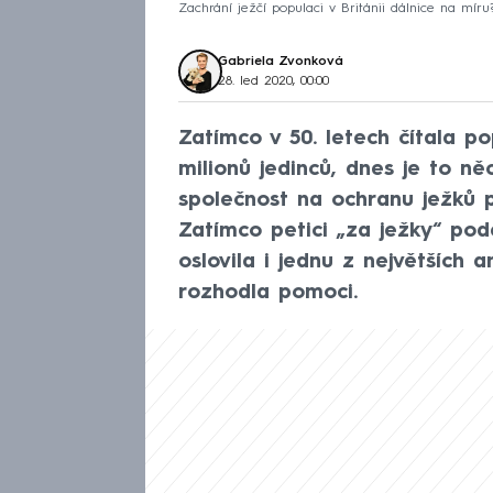
Zachrání ježčí populaci v Británii dálnice na míru
Gabriela Zvonková
28. led 2020, 00:00
Zatímco v 50. letech čítala po
milionů jedinců, dnes je to ně
společnost na ochranu ježků p
Zatímco petici „za ježky“ pod
oslovila i jednu z největších 
rozhodla pomoci.