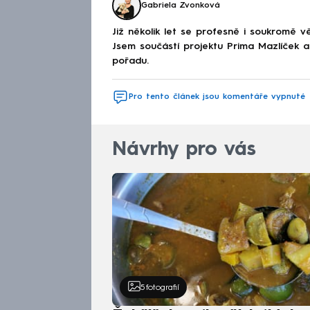
Gabriela Zvonková
Již několik let se profesně i soukromě v
Jsem součástí projektu Prima Mazlíček a
pořadu.
Pro tento článek jsou komentáře vypnuté
Návrhy pro vás
5
fotografií