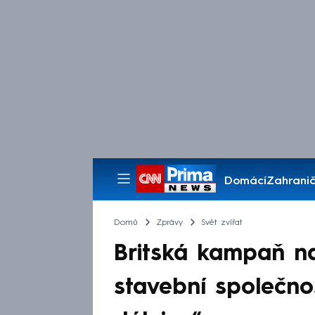
Domácí
Zahranič
Pořady
Domů
Zprávy
Svět zvířat
Britská kampaň na
stavební společnos