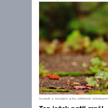
Sousedé si navzájem ježky odlákávali velkolepými