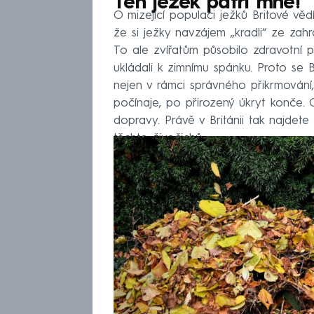
Ten ježek patří mně!
O mizející populaci ježků Britové vě
že si ježky navzájem „kradli“ ze zahra
To ale zvířatům působilo zdravotní p
ukládali k zimnímu spánku. Proto se 
nejen v rámci správného přikrmování,
počínaje, po přirozený úkryt konče. O
dopravy. Právě v Británii tak najdet
těchto živočichů.