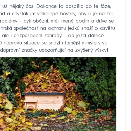
dí už nějaký čas. Dokonce to dospělo do té fáze,
d a chystali jim velkolepé hostiny, aby si je udrželi.
roblémy – byli obézní, měli méně bodlin a dříve se
Britská společnost na ochranu ježků snaží o osvětu
 ale i přizpůsobení zahrady – od ježčí dálnice
 nápravu situace se snaží i tamější ministerstvo
e dopravní značky upozorňující na zvýšený výskyt