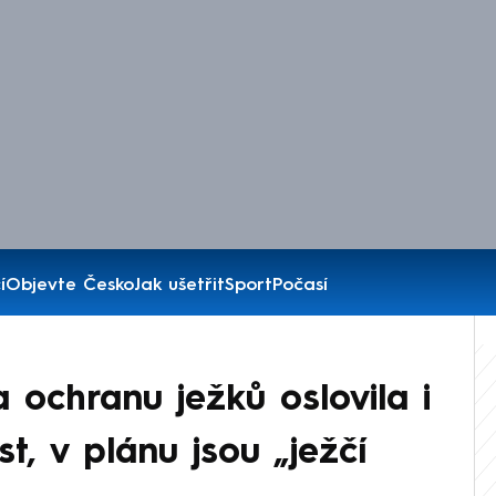
í
Objevte Česko
Jak ušetřit
Sport
Počasí
 ochranu ježků oslovila i
t, v plánu jsou „ježčí