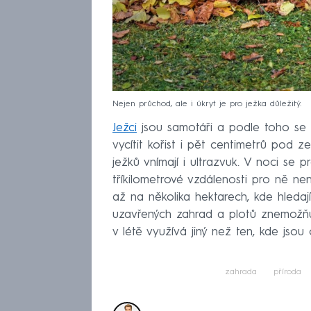
Nejen průchod, ale i úkryt je pro ježka důležitý.
Ježci
jsou samotáři a podle toho se t
vycítit kořist i pět centimetrů pod z
ježků vnímají i ultrazvuk. V noci se 
tříkilometrové vzdálenosti pro ně nen
až na několika hektarech, kde hledají
uzavřených zahrad a plotů znemožňuje
v létě využívá jiný než ten, kde jso
zahrada
příroda