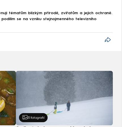
ěnuji tématům blízkým přírodě, zvířatům a jejich ochraně.
 podílím se na vzniku stejnojmenného televizního
31
fotografií