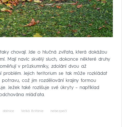
aky chovají. Jde o hlučná zvířata, která dokážou
emí. Mají navíc skvělý sluch, dokonce některé druhy
proměňují v průzkumníky, zdolání dvou až
í problém. Jejich teritorium se tak může rozkládat
 potravu, což jim rozdělování krajiny formou
. Ježek také rozlišuje své úkryty – například
u odchována mláďata.
dálnice
Velká Británie
nebezpečí