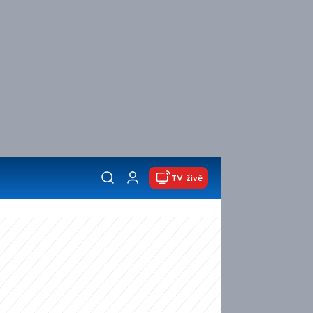
TV živě