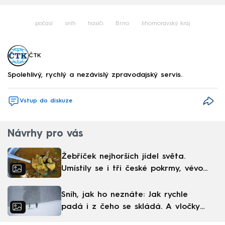
počasí
sníh
hasiči
Brno
Jihomoravský kraj
ČTK
Spolehlivý, rychlý a nezávislý zpravodajský servis.
Vstup do diskuze
Návrhy pro vás
Žebříček nejhorších jídel světa.
Umístily se i tři české pokrmy, vévodí
skandinávská kuchyně
Sníh, jak ho neznáte: Jak rychle
padá i z čeho se skládá. A vločky
nejsou bílé