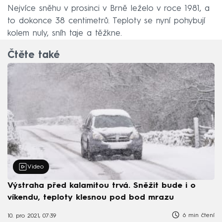
Nejvíce sněhu v prosinci v Brně leželo v roce 1981, a
to dokonce 38 centimetrů. Teploty se nyní pohybují
kolem nuly, sníh taje a těžkne.
Čtěte také
Video
Výstraha před kalamitou trvá. Sněžit bude i o
víkendu, teploty klesnou pod bod mrazu
6 min čtení
10. pro 2021, 07:39