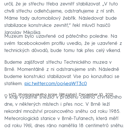
určil, že je střechu třeba zevnitř stabilizovat. „V tuto
chvíli střechu odlehčujeme, odstraňujeme z ní sníh.
Máme tady automobilový žebřík. Následovat bude
stabilizace konstrukce zevnitř,“ řekl mluvčí hasičů
Jaroslav Mikoška.
Muzeum bylo uzavřené od pátečního poledne. Na
svém facebookovém profilu uvedlo, že je uzavřené z
technických důvodů, bude tomu tak přes celý víkend.
Budeme zajišťovat střechu Technického muzea v
Brně. Momentálně z ni odstranujeme snih. Následně
budeme konstrukci stabilizovat. Vse po konzultaci se
statikem.
pic.twitter.com/oo4eqWT3c0
— HZS Jihomoravského kraje (@hzsjhm)
December 10, 2021
V kraji vydatně sněžilo v průběhu celého čtvrtečního
dne, v některých místech i přes noc. V Brně leží
rekordní množství prosincového sněhu od roku 1985.
Meteorologická stanice v Brně-Tuřanech, která měří
od roku 1961, dnes ráno naměřila 18 centimetrů sněhu.