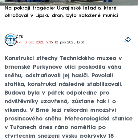
Na pokraji tragédie: Ukrajinské letadlo, které
P
ohrožoval v Lipsku dron, bylo naložené municí
e
ČTK
Akt. 10. pro 2021, 19:06
• 10. pro 2021, 13:58
Konstrukci střechy Technického muzea v
brněnské Purkyňově ulici poškodila váha
sněhu, odstraňovali jej hasiči. Povolali
statika, konstrukci následně stabilizovali.
Budova byla v pátek odpoledne pro
návštěvníky uzavřená, zůstane tak i o
víkendu. V Brně leží rekordní množství
prosincového sněhu. Meteorologická stanice
v Tuřanech dnes ráno naměřila po
čtvrtečním sněžení výšku pokrývky 18