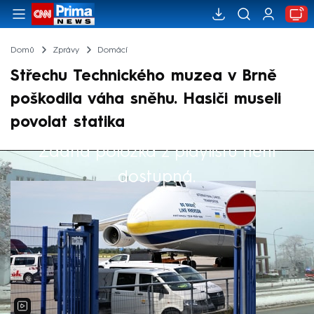
Domů
Zprávy
Domácí
Střechu Technického muzea v Brně
poškodila váha sněhu. Hasiči museli
povolat statika
Žádná položka z playlistu není
Výběr redakce
dostupná.