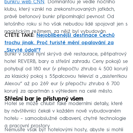
bunkru web CNN
. Dominantou je vedle nočního
klubu, který vznikl na zrekonstruovaných jatkách,
právě betonový bunkr připomínající pevnost. Od
letošního roku si ho však nebudou lidé spojovat jen s
nacistickým režimem, za nějž byl vybudován.
ČTĚTE TAKÉ:
Nejoblíbenější destinace Čechů
trochu jinak. Proč turisté mění opalování za
„Skryté údolí“?
Bunkr v sobě nyní skrývá dvě restaurace, pětipatrový
hotel REVERB, bary a střešní zahradu. Ceny pokojů se
pohybují od 180 eur (v přepočtu zhruba 4 500 korun)
za klasický pokoj s 55palcovou televizí a „asistentkou
Alexou“ až po 269 eur (v přepočtu zhruba 6 700
korun) za apartmán s výhledem na celé město.
Střešní bar je přístupný všem
Hotel se může chlubit také moderními detaily, které
by návštěvníci čekali v každém nově vybudovaném
hotelu – samoobslužné odbavení, chytré technologie
a pracovní prostory.
Nemusíte však být hotelovými hosty, abyste si mohli