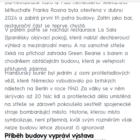
Bar-restaurace Karo & Paul německého televizního
šéfkuchaře Franka Rosina byla otevřena v dubnu
2024 a zabírá první tři patra budovy. Zatím jako bar,
restaurační část se teprve chystá.
V pátém patře se nachází restaurace La Sala
(španělsky obývací pokoj), která nabízí dechberoucí
výhled a mezinárodní menu. A na samotné střeše
čeká na příchozí zahrada Green Beanie s barem a
chodníkem obtáčejícím budovu, která je veřejnosti
přístupná zdarma.
Hamburský bunkr byl jedním z osmi protiletadlových
věží, které Německo vybudovalo po britských
náletech na Berlín v roce 1940. Za války se v něm
skrývalo až 20 tisíc lidí a protiletecká děla umístěná
na střeše se zároveň pokoušela sestřelit spojenecké
stroje bombardující město. Historie, kterou místo
symbolizuje, není příjemná, kvůli svým rozměrům však
nelze budovu lehce zbourat či ignorovat.
Příběh budovy vypráví výstava