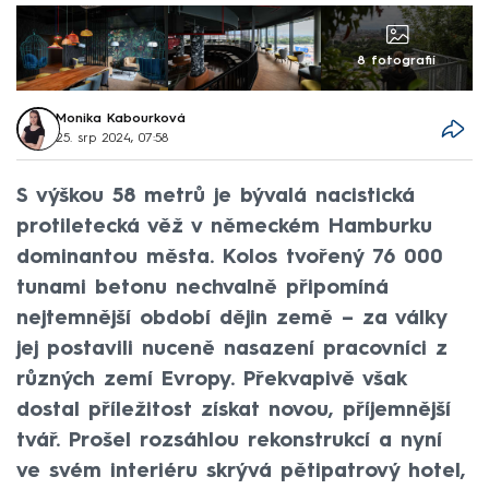
8 fotografií
Monika Kabourková
25. srp 2024, 07:58
S výškou 58 metrů je bývalá nacistická
protiletecká věž v německém Hamburku
dominantou města. Kolos tvořený 76 000
tunami betonu nechvalně připomíná
nejtemnější období dějin země – za války
jej postavili nuceně nasazení pracovníci z
různých zemí Evropy. Překvapivě však
dostal příležitost získat novou, příjemnější
tvář. Prošel rozsáhlou rekonstrukcí a nyní
ve svém interiéru skrývá pětipatrový hotel,