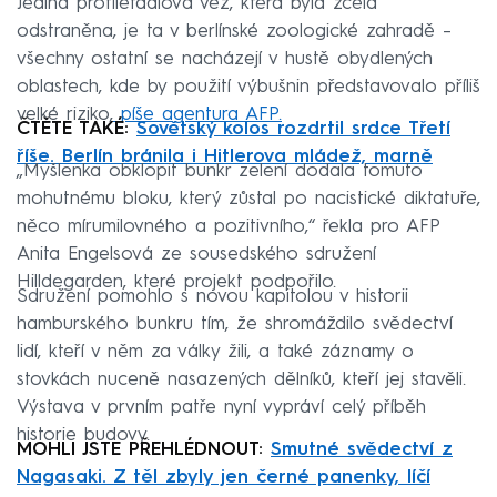
Jediná protiletadlová věž, která byla zcela
odstraněna, je ta v berlínské zoologické zahradě –
všechny ostatní se nacházejí v hustě obydlených
oblastech, kde by použití výbušnin představovalo příliš
velké riziko,
píše agentura AFP.
ČTĚTE TAKÉ:
Sovětský kolos rozdrtil srdce Třetí
říše. Berlín bránila i Hitlerova mládež, marně
„Myšlenka obklopit bunkr zelení dodala tomuto
mohutnému bloku, který zůstal po nacistické diktatuře,
něco mírumilovného a pozitivního,“ řekla pro AFP
Anita Engelsová ze sousedského sdružení
Hilldegarden, které projekt podpořilo.
Sdružení pomohlo s novou kapitolou v historii
hamburského bunkru tím, že shromáždilo svědectví
lidí, kteří v něm za války žili, a také záznamy o
stovkách nuceně nasazených dělníků, kteří jej stavěli.
Výstava v prvním patře nyní vypráví celý příběh
historie budovy.
MOHLI JSTE PŘEHLÉDNOUT:
Smutné svědectví z
Nagasaki. Z těl zbyly jen černé panenky, líčí