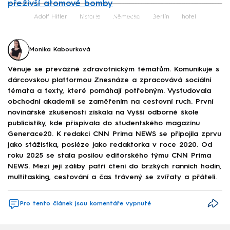
přeživší atomové bomby
Failed to fetch
Adolf Hitler
historie
Německo
Berlín
hotel
Monika Kabourková
Věnuje se převážně zdravotnickým tématům. Komunikuje s
dárcovskou platformou Znesnáze a zpracovává sociální
témata a texty, které pomáhají potřebným. Vystudovala
obchodní akademii se zaměřením na cestovní ruch. První
novinářské zkušenosti získala na Vyšší odborné škole
publicistiky, kde přispívala do studentského magazínu
Generace20. K redakci CNN Prima NEWS se připojila zprvu
jako stážistka, posléze jako redaktorka v roce 2020. Od
roku 2025 se stala posilou editorského týmu CNN Prima
NEWS. Mezi její záliby patří čtení do brzkých ranních hodin,
multitasking, cestování a čas trávený se zvířaty a přáteli.
Pro tento článek jsou komentáře vypnuté