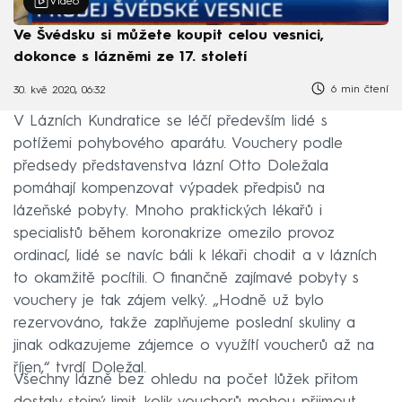
Video
Ve Švédsku si můžete koupit celou vesnici,
dokonce s lázněmi ze 17. století
6 min čtení
30. kvě 2020, 06:32
V Lázních Kundratice se léčí především lidé s
potížemi pohybového aparátu. Vouchery podle
předsedy představenstva lázní Otto Doležala
pomáhají kompenzovat výpadek předpisů na
lázeňské pobyty. Mnoho praktických lékařů i
specialistů během koronakrize omezilo provoz
ordinací, lidé se navíc báli k lékaři chodit a v lázních
to okamžitě pocítili. O finančně zajímavé pobyty s
vouchery je tak zájem velký. „Hodně už bylo
rezervováno, takže zaplňujeme poslední skuliny a
jinak odkazujeme zájemce o využítí voucherů až na
říjen,“ tvrdí Doležal.
Všechny lázně bez ohledu na počet lůžek přitom