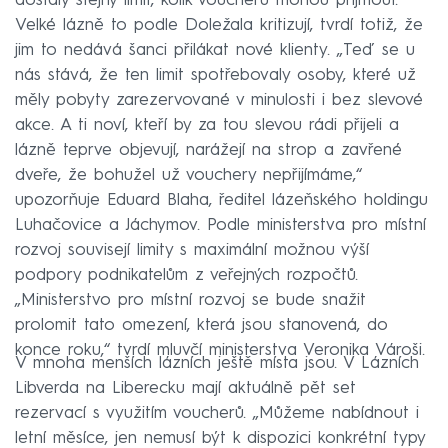
dostaly stejný limit, kolik voucherů mohou přijmout.
Velké lázně to podle Doležala kritizují, tvrdí totiž, že
jim to nedává šanci přilákat nové klienty. „Teď se u
nás stává, že ten limit spotřebovaly osoby, které už
měly pobyty zarezervované v minulosti i bez slevové
akce. A ti noví, kteří by za tou slevou rádi přijeli a
lázně teprve objevují, narážejí na strop a zavřené
dveře, že bohužel už vouchery nepřijímáme,“
upozorňuje Eduard Blaha, ředitel lázeňského holdingu
Luhačovice a Jáchymov. Podle ministerstva pro místní
rozvoj souvisejí limity s maximální možnou výší
podpory podnikatelům z veřejných rozpočtů.
„Ministerstvo pro místní rozvoj se bude snažit
prolomit tato omezení, která jsou stanovená, do
konce roku,“ tvrdí mluvčí ministerstva Veronika Vároši.
V mnoha menších lázních ještě místa jsou. V Lázních
Libverda na Liberecku mají aktuálně pět set
rezervací s využitím voucherů. „Můžeme nabídnout i
letní měsíce, jen nemusí být k dispozici konkrétní typy