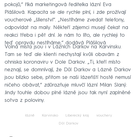
pokojů,“ říká marketingová ředitelka lázní Eva
Plášilová. Kapacita se ale rychle plní, i zde prožívají
voucherové „šílenství“. „Nestíháme zvedat telefony,
odpovídat na maily. Někteří zájemci musejí čekat na
reakci třeba i pět dní. Je nám to líto, ale rychleji to
teď opravdu nestíháme,“ dodává Plášilová.
Volná místa jsou i v Lázních Darkov na Karvinsku.
Tam se teď ale klienti nechystají kvůli obavám z
ohniska koronaviru v Dole Darkov. „Ti, kteří místo
neznají, se domnívají, že Důl Darkov a Lázně Darkov
jsou blízko sebe, přitom se naši lázeňští hosté nemusí
ničeho obávat,“ zdůrazňuje mluvčí lázní Milan Slaný.
Jindy touhle dobou plné lázně jsou tak nyní zaplněné
sotva z poloviny.
lázně
Karvinsko
Liberecký kraj
vouchery
Důl Darkov