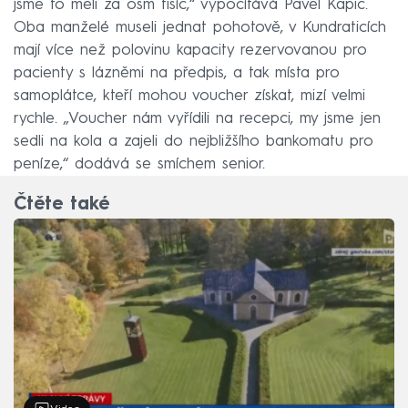
jsme to měli za osm tisíc,“ vypočítává Pavel Kapic.
Oba manželé museli jednat pohotově, v Kundraticích
mají více než polovinu kapacity rezervovanou pro
pacienty s lázněmi na předpis, a tak místa pro
samoplátce, kteří mohou voucher získat, mizí velmi
rychle. „Voucher nám vyřídili na recepci, my jsme jen
sedli na kola a zajeli do nejbližšího bankomatu pro
peníze,“ dodává se smíchem senior.
Čtěte také