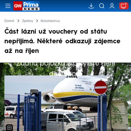
Domů
Zprávy
Koronavirus
Část lázní už vouchery od státu
nepřijímá. Některé odkazují zájemce
až na říjen
Žádná položka z playlistu není
Výběr redakce
dostupná.