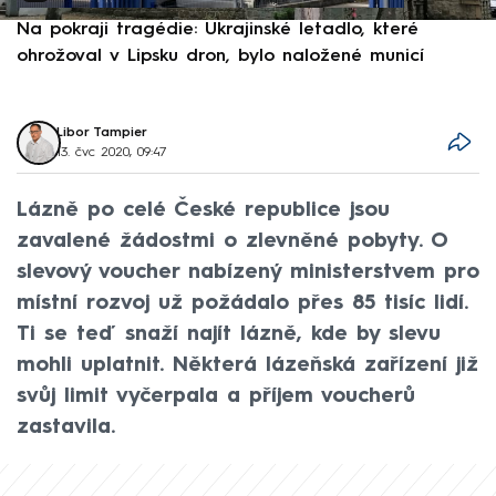
Na pokraji tragédie: Ukrajinské letadlo, které
P
ohrožoval v Lipsku dron, bylo naložené municí
e
Libor Tampier
13. čvc 2020, 09:47
Lázně po celé České republice jsou
zavalené žádostmi o zlevněné pobyty. O
slevový voucher nabízený ministerstvem pro
místní rozvoj už požádalo přes 85 tisíc lidí.
Ti se teď snaží najít lázně, kde by slevu
mohli uplatnit. Některá lázeňská zařízení již
svůj limit vyčerpala a příjem voucherů
zastavila.