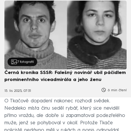
7
fotografií
Černá kronika SSSR: Falešný novinář ubil páčidlem
prominentního viceadmirála a jeho ženu
6 min čtení
15. lis 2025, 07:31
O Tkačově dopadení nakonec rozhodl svědek.
Nedaleko místa činu seděl rybář, který sice neviděl
přímo vraždu, ale dobře si zapamatoval podezřelého
muže, jenž se pohyboval v okolí. Protože Tkače
policisté nedávno měli v rukách a popis odpovídal,