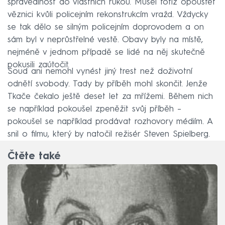
spravedlnost do vlastních rukou. Musel totiž opouštět
věznici kvůli policejním rekonstrukcím vražd. Vždycky
se tak dělo se silným policejním doprovodem a on
sám byl v neprůstřelné vestě. Obavy byly na místě,
nejméně v jednom případě se lidé na něj skutečně
pokusili zaútočit.
Soud ani nemohl vynést jiný trest než doživotní
odnětí svobody. Tady by příběh mohl skončit. Jenže
Tkače čekalo ještě deset let za mřížemi. Během nich
se například pokoušel zpeněžit svůj příběh –
pokoušel se například prodávat rozhovory médiím. A
snil o filmu, který by natočil režisér Steven Spielberg.
Čtěte také