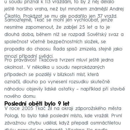
u soudu přiznal k 113 vraždám, to by z něj dělalo
ještě horšího vraha, než byl mnohem známější Andrej
Čikatilo. Prokázat se mu ale podařilo jen 37 vražd.
Samozřejmě, Tkač se mohl jen vychloubat, jenže
nesmíme zapomenout, že zabíjel 25 let a to je
dlouhá doba, během níž se rozpadl Sovětský svaz a
společnost včetně bezpečnostních složek, se
propadla do chaosu. Řada spisů zmizela, stejně jako
mnozí případní svědci.
Pro pravdivost Tkačova tvrzení mluví ještě jedna
okolnost... V několika u soudu neprokázaných
případech se později v blízkosti míst, která
označil, dlouho po vynesení rozsudku skutečně
náhodou objevily lidské ostatky – například při stavbě
nového domu.
Poslední oběti bylo 9 let
V roce 2005 Tkač žil na okraji záporožského města
Pologi, to bylo také poslední místo, kde vraždil. První
závažnou chybu udělal, když přepadl osmnáctiletou