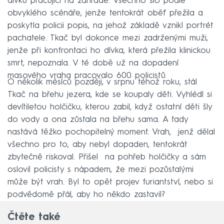
dívku pracující na zahradě. Všechno šlo podle
obvyklého scénáře, jenže tentokrát oběť přežila a
poskytla policii popis, na jehož základě vznikl portrét
pachatele. Tkač byl dokonce mezi zadrženými muži,
jenže při konfrontaci ho dívka, která přežila klinickou
smrt, nepoznala. V té době už na dopadení
masového vraha pracovalo 600 policistů.
O několik měsíců později, v srpnu téhož roku, stál
Tkač na břehu jezera, kde se koupaly děti. Vyhlédl si
devítiletou holčičku, kterou zabil, když ostatní děti šly
do vody a ona zůstala na břehu sama. A tady
nastává těžko pochopitelný moment. Vrah, jenž dělal
všechno pro to, aby nebyl dopaden, tentokrát
zbytečně riskoval. Přišel na pohřeb holčičky a sám
oslovil policisty s nápadem, že mezi pozůstalými
může být vrah. Byl to opět projev furiantství, nebo si
podvědomě přál, aby ho někdo zastavil?
Čtěte také