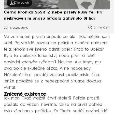
7
fotografií
Černá kronika SSSR: Z nebe pršely kusy těl. Při
nejkrvavějším únosu letadla zahynulo 81 lidí
6 min čtení
29. lis 2025, 06:40
Ve zmíněném prvním případě se ale Tkač málem sám
udal. Po vraždě zavolal na policii a oznámil nalezení
těla, jenom své jméno odmítl sdělit. Proč to udělal?
Bylo to opilecké furiantství, nebo první a také
poslední záchvěv svědomí? Nevíme. Ale tehdy mu
byla policie skutečně blízko. A ne naposledy.
Několikrát ho i později zastavili poblíž místa činu,
jenže pokaždé se z nebezpečné situace dokázal
vylhat.
Zničené existence
Jak mohl Tkač vraždit čtvrt století? Policie prostě
posílala do vězení nevinné, takže na první pohled
bylo všechno v pořádku. Za Tkače seděli nevinní lidé