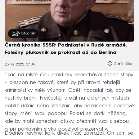
9
fotografií
Černá kronika SSSR: Podnikatel v Rudé armádě.
Falešný plukovník se prokradl až do Berlína
6 min čtení
23. lis 2025, 07:04
Tkač na místě činu prakticky nenechával žádné stopy
– alespoň ne takové, které by při úrovni tehdejší
kriminalistiky měly význam. Oběti napadal tak, aby se
nestihly bránit. Nejčastěji útočil na odlehlých místech
poblíž dálnic nebo železnic, aby nezanechal pachové
stopy. Měnil svou podobu. Pokud se dotkl něčeho,
kde by mohl zanechat otisky, předmět vzal s sebou,
a při pohlavním styku používal prezervativ.
Dodnes nevíme, kolik dívek Tkač zavraždil. On sám se