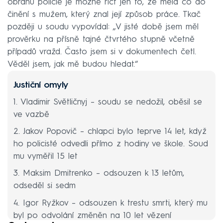
obranu policie je možné říct jen to, že měla co do
činění s mužem, který znal její způsob práce. Tkač
později u soudu vypovídal: „V jisté době jsem měl
prověrku na přísně tajné čtvrtého stupně včetně
případů vražd. Často jsem si v dokumentech četl.
Věděl jsem, jak mě budou hledat.“
Justiční omyly
1. Vladimir Světličnyj – soudu se nedožil, oběsil se
ve vazbě
2. Jakov Popovič – chlapci bylo teprve 14 let, když
ho policisté odvedli přímo z hodiny ve škole. Soud
mu vyměřil 15 let
3. Maksim Dmitrenko – odsouzen k 13 letům,
odseděl si sedm
4. Igor Ryžkov – odsouzen k trestu smrti, který mu
byl po odvolání změněn na 10 let vězení