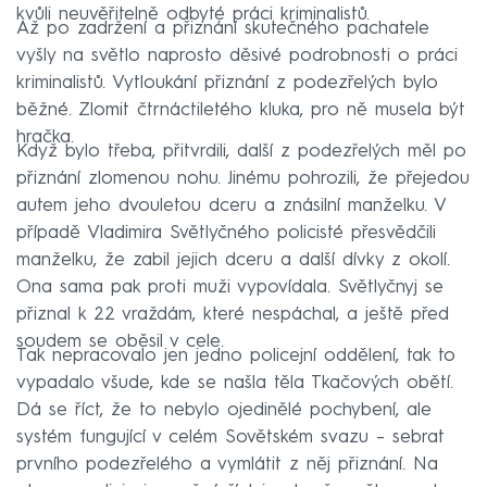
kvůli neuvěřitelně odbyté práci kriminalistů.
Až po zadržení a přiznání skutečného pachatele
vyšly na světlo naprosto děsivé podrobnosti o práci
kriminalistů. Vytloukání přiznání z podezřelých bylo
běžné. Zlomit čtrnáctiletého kluka, pro ně musela být
hračka.
Když bylo třeba, přitvrdili, další z podezřelých měl po
přiznání zlomenou nohu. Jinému pohrozili, že přejedou
autem jeho dvouletou dceru a znásilní manželku. V
případě Vladimira Světlyčného policisté přesvědčili
manželku, že zabil jejich dceru a další dívky z okolí.
Ona sama pak proti muži vypovídala. Světlyčnyj se
přiznal k 22 vraždám, které nespáchal, a ještě před
soudem se oběsil v cele.
Tak nepracovalo jen jedno policejní oddělení, tak to
vypadalo všude, kde se našla těla Tkačových obětí.
Dá se říct, že to nebylo ojedinělé pochybení, ale
systém fungující v celém Sovětském svazu – sebrat
prvního podezřelého a vymlátit z něj přiznání. Na