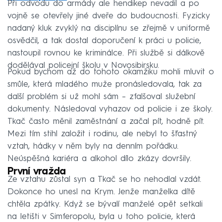
Při odvodu do armády ale hendikep nevadil a po
vojně se otevřely jiné dveře do budoucnosti. Fyzicky
nadaný kluk zvyklý na disciplínu se zřejmě v uniformě
osvědčil, a tak dostal doporučení k práci u policie,
nastoupil rovnou ke kriminálce. Při službě si dálkově
dodělával policejní školu v Novosibirsku.
Pokud bychom až do tohoto okamžiku mohli mluvit o
smůle, která mladého muže pronásledovala, tak za
další problém si už mohl sám – zfalšoval služební
dokumenty. Následoval vyhazov od policie i ze školy.
Tkač často měnil zaměstnání a začal pít, hodně pít.
Mezi tím stihl založit i rodinu, ale nebyl to šťastný
vztah, hádky v něm byly na denním pořádku.
Neúspěšná kariéra a alkohol dílo zkázy dovršily.
První vražda
Ze vztahu zůstal syn a Tkač se ho nehodlal vzdát.
Dokonce ho unesl na Krym. Jenže manželka dítě
chtěla zpátky. Když se bývalí manželé opět setkali
na letišti v Simferopolu, byla u toho policie, která