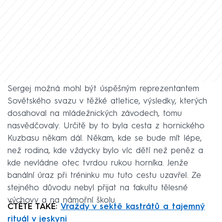
Sergej možná mohl být úspěšným reprezentantem
Sovětského svazu v těžké atletice, výsledky, kterých
dosahoval na mládežnických závodech, tomu
nasvědčovaly. Určitě by to byla cesta z hornického
Kuzbasu někam dál. Někam, kde se bude mít lépe,
než rodina, kde vždycky bylo víc dětí než peněz a
kde nevládne otec tvrdou rukou horníka. Jenže
banální úraz při tréninku mu tuto cestu uzavřel. Ze
stejného důvodu nebyl přijat na fakultu tělesné
výchovy a na námořní školu.
ČTĚTE TAKÉ:
Vraždy v sektě kastrátů a tajemný
rituál v jeskyni