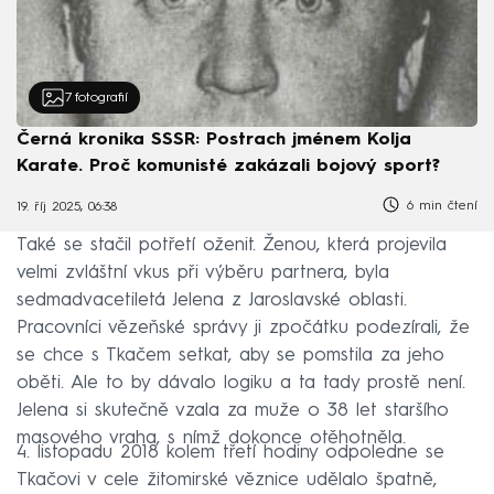
7
fotografií
Černá kronika SSSR: Postrach jménem Kolja
Karate. Proč komunisté zakázali bojový sport?
6 min čtení
19. říj 2025, 06:38
Také se stačil potřetí oženit. Ženou, která projevila
velmi zvláštní vkus při výběru partnera, byla
sedmadvacetiletá Jelena z Jaroslavské oblasti.
Pracovníci vězeňské správy ji zpočátku podezírali, že
se chce s Tkačem setkat, aby se pomstila za jeho
oběti. Ale to by dávalo logiku a ta tady prostě není.
Jelena si skutečně vzala za muže o 38 let staršího
masového vraha, s nímž dokonce otěhotněla.
4. listopadu 2018 kolem třetí hodiny odpoledne se
Tkačovi v cele žitomirské věznice udělalo špatně,