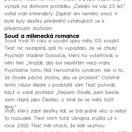
vyrazili na domovní prohlídku. „Čekám na vás 25 let,“
uvítal vrah kriminalisty. Zapírat ani nemělo smysl. V
bytě byly desítky předmětů vztahujících se k
předchozím zločinům.
Soud a milenecká romance
Soud trval tři roky a soudní spisy měly 105 svazků.
Tkač nic nezapíral, spíš to vypadalo, že se chlubí.
Psychiatr Vladimir Golovčuk, který ho vyšetřoval, o
něm řekl: „Vraždil, aby byl největším mezi vrahy.
Psychiatrie tomu říká Herostratův syndrom. Jde o to,
že člověk páchá zločiny, aby se proslavil.“ Ostatně
tento názor lékaře v podstatě sám Tkač potvrdil,
když o sobě prohlásil: „Nejsem člověk, jsem bestie.
Jsem stejný jako Čikatilo, o mně by se měly točit
filmy.“
Vrah, který zabil desítky lidí, se bál jedné věci a nebyl
to rozsudek. Trest smrti totiž Ukrajina zrušila už v
roce 2000. Tkač měl strach, že lidé vezmou