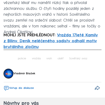
vězeňský lékař mu naměřil nízký tlak a přivolal
záchrannou službu. O čtyři hodiny později jeden z
nejhorších masových vrahů v historii Sovětského
svazu zemřel na srdeční slabost. Chtěl se proslavit
vraždami, ale v tom nakonec selhal – filmy se točily o
Andreji Čikatilovi.
MOHLI JSTE PŘEHLÉDNOUT:
Vražda 17leté Kamily
z Bíliny. Deník neléčeného sadisty odhalil motiv
brutálního zločinu
Failed to fetch
policie
vražda
vrah
oběť
Sovětský svaz
Vladimír Blažek
Vstup do diskuze
Návrhy pro vás