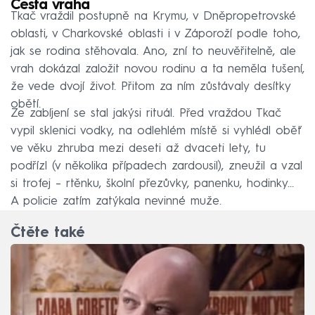
Cesta vraha
5. Valerij Koršun – odsouzen k deseti letům vězení
Tkač vraždil postupně na Krymu, v Dněpropetrovské
oblasti, v Charkovské oblasti i v Záporoží podle toho,
6. Aleksandr Čudnych – odsouzen k 15 letům
jak se rodina stěhovala. Ano, zní to neuvěřitelně, ale
vězení
vrah dokázal založit novou rodinu a ta neměla tušení,
7. Vitalij Kaira – odseděl si skoro pět let z
že vede dvojí život. Přitom za ním zůstávaly desítky
patnácti, které mu vyměřil soud
obětí.
Ze zabíjení se stal jakýsi rituál. Před vraždou Tkač
8. Nikolaj Demčuk – odseděl si 4,5 roku
vypil sklenici vodky, na odlehlém místě si vyhlédl oběť
9. Nikolaj Marusenko – psychicky nemocný mladík s
ve věku zhruba mezi deseti až dvaceti lety, tu
mentalitou pětiletého dítěte skončil na tři roky v
podřízl (v několika případech zardousil), zneužil a vzal
psychiatrické léčebně
si trofej – rtěnku, školní přezůvky, panenku, hodinky...
A policie zatím zatýkala nevinné muže.
Za každým jménem není tragédie jen jednoho
člověka, ale většinou i celé jeho rodiny, která žila
Čtěte také
se společenským stigmatem „to je žena, dítě, otec
toho vraha dětí“.