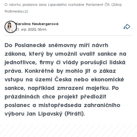
O návrhu poslance Jana Lipavského rozhodne Parlament ČR.
Zdroj:
Profimedia.cz
Karolína Neubergerová
21. srp 2020, 06:44
Do Poslanecké sněmovny míří návrh
zákona, který by umožnil uvalit sankce na
jednotlivce, firmy či vlády porušující lidská
práva. Konkrétně by mohlo jít o zákaz
vstupu na území Česka nebo ekonomické
sankce, například zmrazení majetku. Po
prázdninách chce projekt předložit
poslanec a místopředseda zahraničního
výboru Jan Lipavský (Piráti).