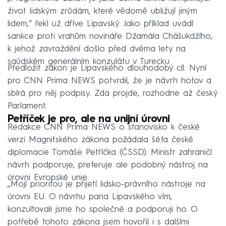
život lidským zrůdám, které vědomě ubližují jiným
lidem,” řekl už dříve Lipavský. Jako příklad uvádí
sankce proti vrahům novináře Džamála Chášukdžího,
k jehož zavraždění došlo před dvěma lety na
saúdském generálním konzulátu v Turecku.
Předložit zákon je Lipavského dlouhodobý cíl. Nyní
pro CNN Prima NEWS potvrdil, že je návrh hotov a
sbírá pro něj podpisy. Zda projde, rozhodne až český
Parlament.
Petříček je pro, ale na unijní úrovni
Redakce CNN Prima NEWS o stanovisko k české
verzi Magnitského zákona požádala šéfa české
diplomacie Tomáše Petříčka (ČSSD). Ministr zahraničí
návrh podporuje, preferuje ale podobný nástroj na
úrovni Evropské unie.
„Mojí prioritou je přijetí lidsko-právního nástroje na
úrovni EU. O návrhu pana Lipavského vím,
konzultovali jsme ho společné a podporuji ho. O
potřebě tohoto zákona jsem hovořil i s dalšími