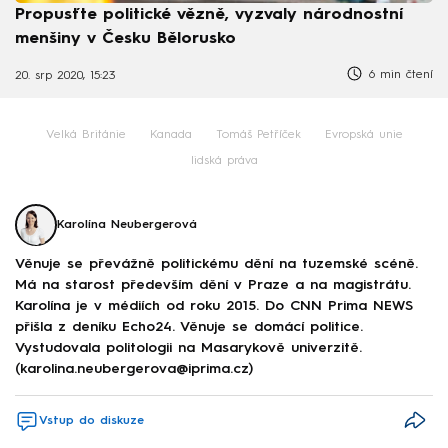
Propusťte politické vězně, vyzvaly národnostní
menšiny v Česku Bělorusko
6 min čtení
20. srp 2020, 15:23
Velká Británie
Kanada
Tomáš Petříček
Evropská unie
lidská práva
Karolína Neubergerová
Věnuje se převážně politickému dění na tuzemské scéně.
Má na starost především dění v Praze a na magistrátu.
Karolína je v médiích od roku 2015. Do CNN Prima NEWS
přišla z deníku Echo24. Věnuje se domácí politice.
Vystudovala politologii na Masarykově univerzitě.
(karolina.neubergerova@iprima.cz)
Vstup do diskuze