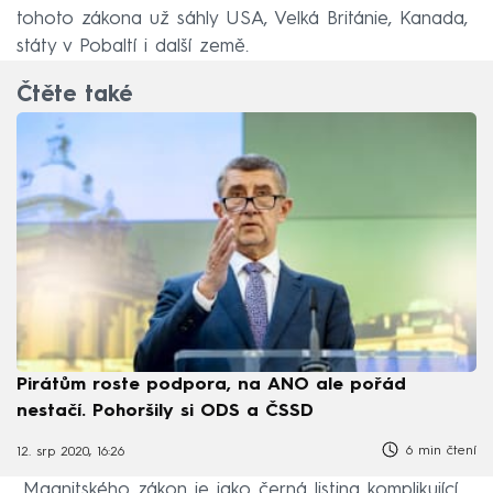
tohoto zákona už sáhly USA, Velká Británie, Kanada,
státy v Pobaltí i další země.
Čtěte také
Pirátům roste podpora, na ANO ale pořád
nestačí. Pohoršily si ODS a ČSSD
6 min čtení
12. srp 2020, 16:26
„Magnitského zákon je jako černá listina komplikující