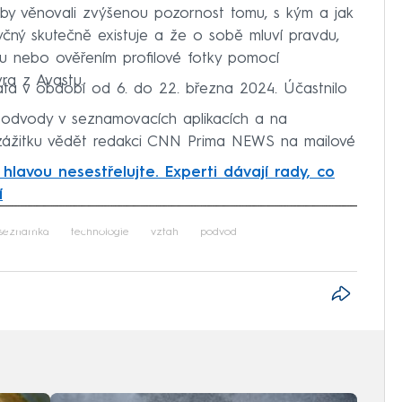
by věnovali zvýšenou pozornost tomu, s kým a jak
tyčný skutečně existuje a že o sobě mluví pravdu,
ru nebo ověřením profilové fotky pomocí
vra z Avastu.
ata v období od 6. do 22. března 2024. Účastnilo
podvody v seznamovacích aplikacích a na
 zážitku vědět redakci CNN Prima NEWS na mailové
hlavou nesestřelujte. Experti dávají rady, co
í
iled to fetch
seznamka
technologie
vztah
podvod