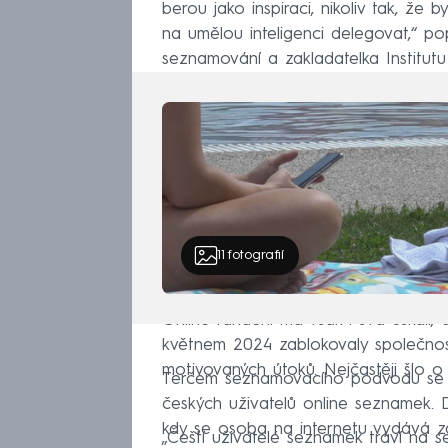
berou jako inspiraci, nikoliv tak, že
na umělou inteligenci delegovat,“ p
seznamování a zakladatelka Institut
11
fotografií
Online randění má však i svá úskalí,
květnem 2024 zablokovaly společnost
motivovaných útoků. Nejčastěji šlo o 
Terčem seznamovacího podvodu se ně
českých uživatelů online seznamek. D
kdy se osoba na internetu vydává z
„Čeští uživatelé seznamek tráví na 