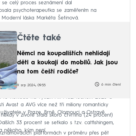
 by se celý proces seznámení dal
opsala psychoterapeutka se zaměřením na
u Moderní láska Markéta Šetinová.
Čtěte také
Němci na koupalištích nehlídají
děti a koukají do mobilů. Jak jsou
na tom čeští rodiče?
6 min čtení
9. srp 2024, 09:55
 a to nehledě na využití AI. Mezi lednem 2023 a
i Avast a AVG více než tři miliony romanticky
uživatele v Praze, Brně, Olomouci a Ostravě.⁠⁠
kdy v životě stala skoro čtvrtina (24 procent)
alších 33 procent se setkalo s tzv. catfishingem,
a někoho, kým není.
seznamovacích platformách v průměru přes pět