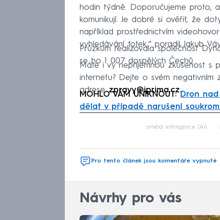
hodin týdně. Doporučujeme proto, a
komunikují. Je dobré si ověřit, že do
například prostřednictvím videohovo
vyhledávání fotek,“ poradil Jakub Vá
Průzkum realizovala společnost Dyn
se ho 1 007 dospělých Čechů.
Máte i vy nepříjemnou zkušenost s 
internetu? Dejte o svém negativním
adrese
zpravy@iprima.cz
.
MOHLO VÁM UNIKNOUT:
Dron nad 
dělat v případě narušení soukrom
Fa
umělá inteligence (AI)
Pro tento článek jsou komentáře vypnuté
Návrhy pro vás