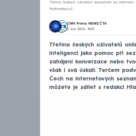
Třetina českých uživatelů seznamek na internetu b
Profimedia.cz
CNN Prima NEWS
,
ČTK
9. srp 2024, 18:51
Třetina českých uživatelů on
inteligenci jako pomoc při sez
zahájení konverzace nebo tvo
však i svá úskalí. Terčem pod
Čech na internetových seznam
můžete je sdílet s redakcí Hla