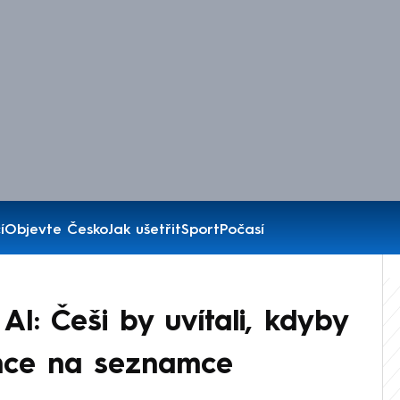
í
Objevte Česko
Jak ušetřit
Sport
Počasí
I: Češi by uvítali, kdyby
ence na seznamce