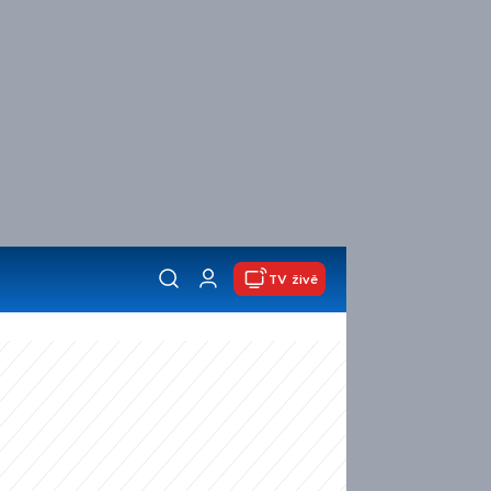
TV živě