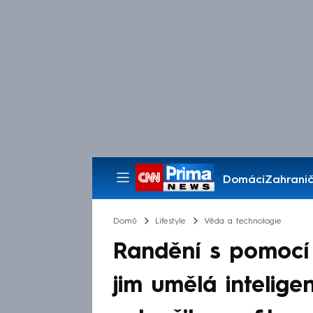
Domácí
Zahranič
Pořady
Domů
Lifestyle
Věda a technologie
Randění s pomocí A
jim umělá intelig