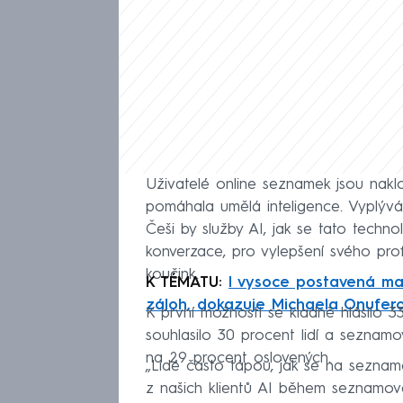
Uživatelé online seznamek jsou nakl
pomáhala umělá inteligence. Vyplývá
Češi by služby AI, jak se tato techno
konverzace, pro vylepšení svého pro
koučink.
K TÉMATU:
I vysoce postavená ma
záloh, dokazuje Michaela Onufer
K první možnosti se kladně hlásilo 
souhlasilo 30 procent lidí a seznamo
na 29 procent oslovených.
„Lidé často tápou, jak se na seznam
z našich klientů AI během seznamování