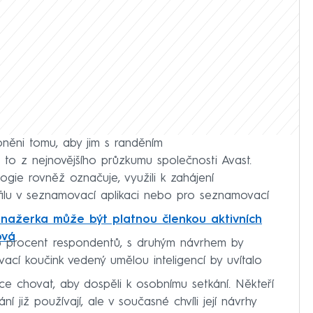
oněni tomu, aby jim s randěním
 to z nejnovějšího průzkumu společnosti Avast.
logie rovněž označuje, využili k zahájení
filu v seznamovací aplikaci nebo pro seznamovací
nažerka může být platnou členkou aktivních
ová
33 procent respondentů, s druhým návrhem by
vací koučink vedený umělou inteligencí by uvítalo
ce chovat, aby dospěli k osobnímu setkání. Někteří
 již používají, ale v současné chvíli její návrhy