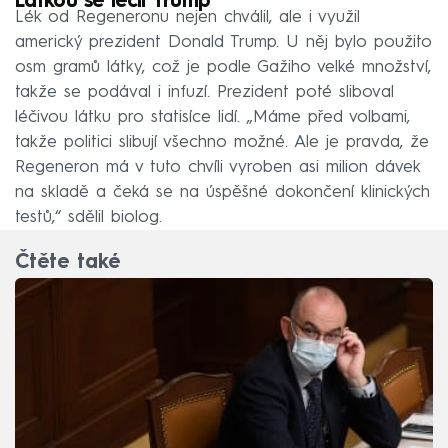
Látkou se léčil Trump
Lék od Regeneronu nejen chválil, ale i využil
americký prezident Donald Trump. U něj bylo použito
osm gramů látky, což je podle Gažiho velké množství,
takže se podával i infuzí. Prezident poté sliboval
léčivou látku pro statisíce lidí. „Máme před volbami,
takže politici slibují všechno možné. Ale je pravda, že
Regeneron má v tuto chvíli vyroben asi milion dávek
na skladě a čeká se na úspěšné dokončení klinických
testů,“ sdělil biolog.
Čtěte také