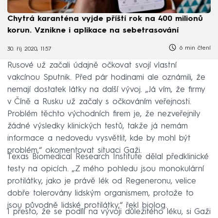
Chytrá karanténa vyjde příští rok na 400 milionů
korun. Vznikne i aplikace na sebetrasování
6 min čtení
30. říj 2020, 11:57
Rusové už začali údajně očkovat svojí vlastní
vakcínou Sputnik. Před pár hodinami ale oznámili, že
nemají dostatek látky na další vývoj. „Já vím, že firmy
v Číně a Rusku už začaly s očkováním veřejnosti.
Problém těchto východních firem je, že nezveřejnily
žádné výsledky klinických testů, takže já nemám
informace a nedovedu vysvětlit, kde by mohl být
problém,“ okomentovat situaci Gaži.
Texas Biomedical Research Institute dělal předklinické
testy na opicích. „Z mého pohledu jsou monokulární
protilátky, jako je právě lék od Regeneronu, velice
dobře tolerovány lidským organismem, protože to
jsou původně lidské protilátky,“ řekl biolog.
I přesto, že se podílí na vývoji důležitého léku, si Gaži