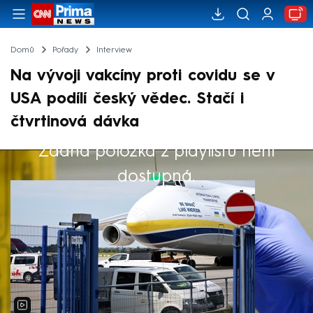
Domů
Pořady
Interview
Na vývoji vakcíny proti covidu se v
USA podílí český vědec. Stačí i
čtvrtinová dávka
Žádná položka z playlistu není
Výběr redakce
dostupná.