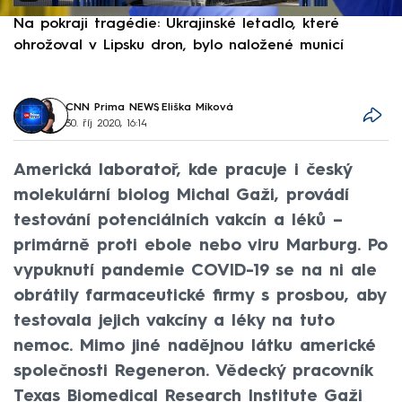
Na pokraji tragédie: Ukrajinské letadlo, které
P
ohrožoval v Lipsku dron, bylo naložené municí
e
CNN Prima NEWS
,
Eliška Míková
30. říj 2020, 16:14
Americká laboratoř, kde pracuje i český
molekulární biolog Michal Gaži, provádí
testování potenciálních vakcín a léků –
primárně proti ebole nebo viru Marburg. Po
vypuknutí pandemie COVID-19 se na ni ale
obrátily farmaceutické firmy s prosbou, aby
testovala jejich vakcíny a léky na tuto
nemoc. Mimo jiné nadějnou látku americké
společnosti Regeneron. Vědecký pracovník
Texas Biomedical Research Institute Gaži