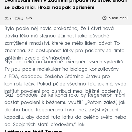
Uvolňování není v žádném případě na stole, shodli
se odborníci. Hrozí naopak zpřísnění
6 min čtení
30. říj 2020, 14:49
Bylo podle něj navíc prokázáno, že i čtvrtinová
dávka léku má stejnou účinnost jako původně
zamýšlené množství, které se mělo lidem dávat. To
znamená, že dostupnost látky pro pacienty se tímto
zjištěním zvedla čtyřnásobně.
Nyní se čeká na konečné zveřejnění všech výsledků.
Ty jsou podle molekulárního biologa konzultovány
s FDA, obdobou českého Státního ústavu pro
kontrolu léčiv. Pokud půjde všechno tak, jak má, vydá
institut povolení pro distribuci mezi běžné pacienty.
Gaži odhaduje, že ke konci roku by Regeneron mohl
dostat povolení k běžnému využití. „Potom záleží, jak
dlouho bude Regeneronu trvat, než zvýší výrobní
kapacitu, aby dodal tuto látku do celého světa nebo
do Spojených států především,“ řekl.