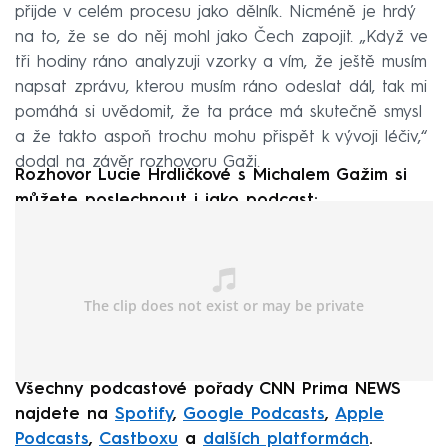
přijde v celém procesu jako dělník. Nicméně je hrdý
na to, že se do něj mohl jako Čech zapojit. „Když ve
tři hodiny ráno analyzuji vzorky a vím, že ještě musím
napsat zprávu, kterou musím ráno odeslat dál, tak mi
pomáhá si uvědomit, že ta práce má skutečně smysl
a že takto aspoň trochu mohu přispět k vývoji léčiv,“
dodal na závěr rozhovoru Gaži.
Rozhovor Lucie Hrdličkové s Michalem Gažim si
můžete poslechnout i jako podcast:
Všechny podcastové pořady CNN Prima NEWS
najdete na
Spotify
,
Google Podcasts
,
Apple
Podcasts
,
Castboxu
a
dalších platformách
.