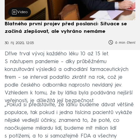
Video
Blatného první projev před poslanci: Situace se
začíná zlepšovat, ale vyhráno nemáme
6 min čtení
30. říj 2020, 12:05
Dříve trval vývoj každého léku 10 až 15 let.
S nástupem pandemie – díky průběžnému
konzultování výsledků a odhodlání farmaceutických
firem – se interval podařilo zkrátit na rok, což je
podle českého odborníka naprosto nevídaný jev.
Vzhledem k tomu, že by látka byla podávána nejširší
veřejnosti, je důležitá její bezpečnost.
„Pokud si představíte, že látku budeme dávat většině
populace, tak pokud i jedna tisícina pacientů vykáže
nějaké vedlejší účinky, znamená to, že poté, co
naočkujeme miliardu lidí, budeme mít milion lidí
s potížemi, a to si samozřejmě FDA a všechny