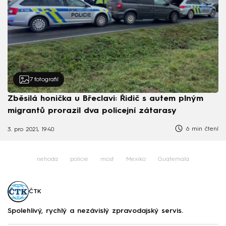
7
fotografií
Zběsilá honička u Břeclavi: Řidič s autem plným
migrantů prorazil dva policejní zátarasy
6 min čtení
3. pro 2021, 19:40
nehoda
policie
most
Mexiko
Guatemala
ČTK
Spolehlivý, rychlý a nezávislý zpravodajský servis.