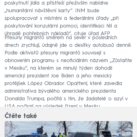
poskytnutí jídla a přístřeší přeživším nabídne
„humanitární návštěvní karty“. INM bude
spolupracovat s místními a federálními úřady „při
poskytování konzulární pomoci, identifikaci těl a
úhradě pohřebních nákladů“, cituje úřad AFP.
Přesuny migrantů směrem na sever v posledních
dnech zrychlují, údajně jde o desítky autobusů denně.
Podle aktivistů přesuny migrantů souvisejí s
obnovením programu s neoficiálním názvem „Zůstaňte
v Mexiku“, na kterém se minulý týden dohodli
americký prezident Joe Biden a jeho mexický
protějšek López Obrador. Opatření, které zavedla
administrativa bývalého amerického prezidenta
Donalda Trumpa, počítá s tím, že žadatelé o azyl v
USA počkají na výsledek řízení v Mexiku.
Čtěte také