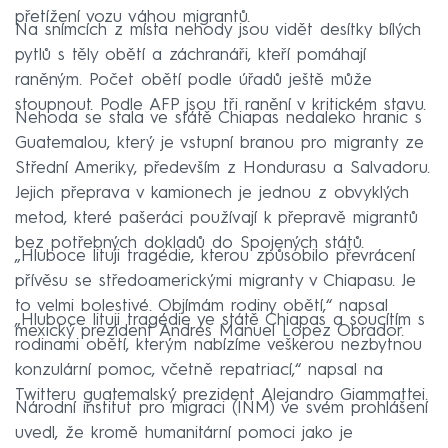
přetížení vozu váhou migrantů.
Na snímcích z místa nehody jsou vidět desítky bílých
pytlů s těly obětí a záchranáři, kteří pomáhají
raněným. Počet obětí podle úřadů ještě může
stoupnout. Podle AFP jsou tři ranění v kritickém stavu.
Nehoda se stala ve státě Chiapas nedaleko hranic s
Guatemalou, který je vstupní branou pro migranty ze
Střední Ameriky, především z Hondurasu a Salvadoru.
Jejich přeprava v kamionech je jednou z obvyklých
metod, které pašeráci používají k přepravě migrantů
bez potřebných dokladů do Spojených států.
„Hluboce lituji tragédie, kterou způsobilo převrácení
přívěsu se středoamerickými migranty v Chiapasu. Je
to velmi bolestivé. Objímám rodiny obětí,“ napsal
„Hluboce lituji tragédie ve státě Chiapas a soucítím s
mexický prezident Andrés Manuel Lopez Obrador.
rodinami obětí, kterým nabízíme veškerou nezbytnou
konzulární pomoc, včetně repatriací,“ napsal na
Twitteru guatemalský prezident Alejandro Giammattei.
Národní institut pro migraci (INM) ve svém prohlášení
uvedl, že kromě humanitární pomoci jako je