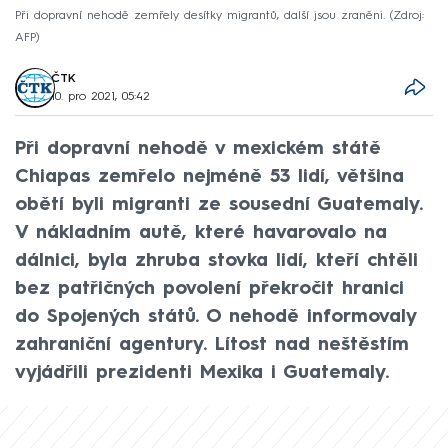
Při dopravní nehodě zemřely desítky migrantů, další jsou zraněni.
Zdroj:
AFP
ČTK
10. pro 2021, 05:42
Při dopravní nehodě v mexickém státě
Chiapas zemřelo nejméně 53 lidí, většina
obětí byli migranti ze sousední Guatemaly.
V nákladním autě, které havarovalo na
dálnici, byla zhruba stovka lidí, kteří chtěli
bez patřičných povolení překročit hranici
do Spojených států. O nehodě informovaly
zahraniční agentury. Lítost nad neštěstím
vyjádřili prezidenti Mexika i Guatemaly.