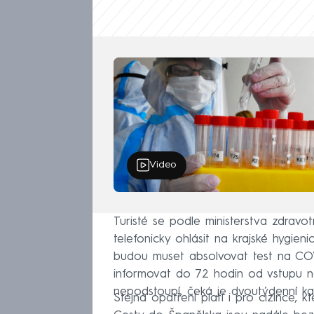
Video
Turisté se podle ministerstva zdravo
telefonicky ohlásit na krajské hygienic
budou muset absolvovat test na COVID
informovat do 72 hodin od vstupu n
nepodstoupí, čeká je dvoutýdenní ka
Stejná opatření platí i pro cizince, k