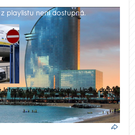
 playlistu není dostupná.
V
é letadlo, které ohrožoval v Lipsku dron,
Přilá
polit