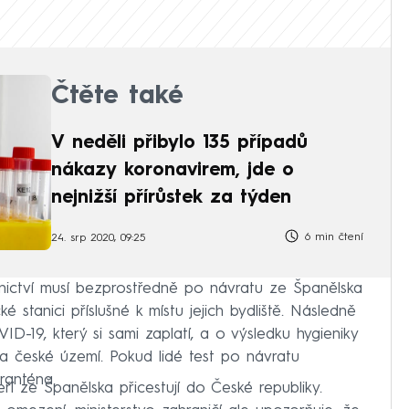
Čtěte také
V neděli přibylo 135 případů
nákazy koronavirem, jde o
nejnižší přírůstek za týden
6 min čtení
24. srp 2020, 09:25
tnictví musí bezprostředně po návratu ze Španělska
ké stanici příslušné k místu jejich bydliště. Následně
-19, který si sami zaplatí, a o výsledku hygieniky
a české území. Pokud lidé test po návratu
ranténa.
teří ze Španělska přicestují do České republiky.