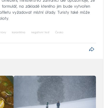
omezení, ministerstvo zahraničí ale upozorňuje, že
rní formulář, na základě kterého jim bude vytvořen
íletu vyžadovat místní úřady. Turisty také může
loty.
trovy
karanténa
negativní test
Česko