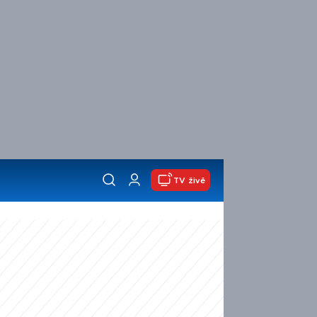
TV živě