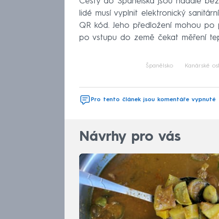
Cesty do Španělska jsou nadále bez 
lidé musí vyplnit elektronický sanitá
QR kód. Jeho předložení mohou po př
po vstupu do země čekat měření tep
Španělsko
Kanárské os
Pro tento článek jsou komentáře vypnuté
Návrhy pro vás