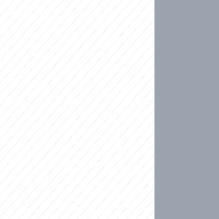
ideo
kat migranty do Česka? Sami by odešli, tvrdí exp
ické sebevraždě