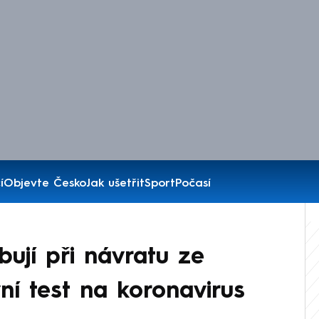
í
Objevte Česko
Jak ušetřit
Sport
Počasí
ebují při návratu ze
ní test na koronavirus