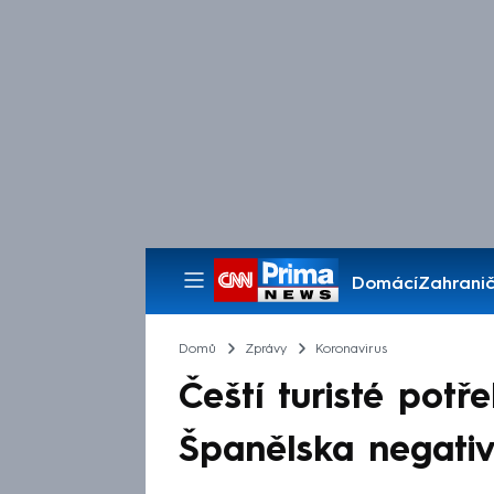
Domácí
Zahranič
Pořady
Domů
Zprávy
Koronavirus
Čeští turisté potř
Španělska negativ