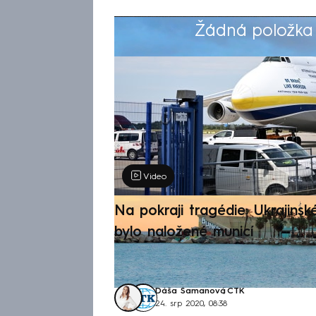
Žádná položka z
Výběr redakce
Video
Na pokraji tragédie: Ukrajinsk
bylo naložené municí
Dáša Šamanová
,
ČTK
24. srp 2020, 08:38