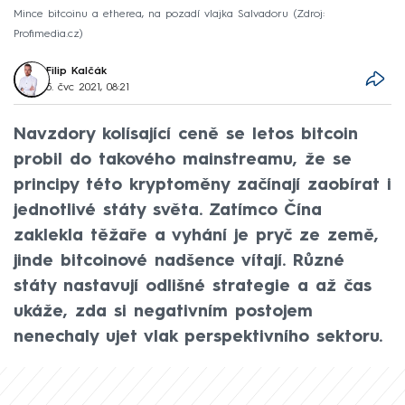
Mince bitcoinu a etherea, na pozadí vlajka Salvadoru
Zdroj:
Profimedia.cz
Filip Kalčák
5. čvc 2021, 08:21
Navzdory kolísající ceně se letos bitcoin
probil do takového mainstreamu, že se
principy této kryptoměny začínají zaobírat i
jednotlivé státy světa. Zatímco Čína
zaklekla těžaře a vyhání je pryč ze země,
jinde bitcoinové nadšence vítají. Různé
státy nastavují odlišné strategie a až čas
ukáže, zda si negativním postojem
nenechaly ujet vlak perspektivního sektoru.