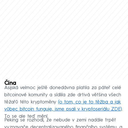
Čína
Asijská velmoc ještě donedávna platila za páteř celé
bitcoinové komunity a sídlila zde drtivá většina všech
těžařů této kryptoměny
(o tom, co je to těžba a jak
vůbec bitcoin funguje, jsme psali v kryptoseriálu ZDE)
.
To se ale teď mění.
Peking se rozhodl, že nebude v zemi nadále trpět
vyznavače decentralizovaného finančního systému, a