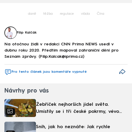
daně
těžba
regulace
vláda
Čína
Filip Kalčák
Na otočnou židli v redakci CNN Prima NEWS usedl v
dubnu roku 2020. Předtím mapoval zahraniční dění pro
Seznam zprávy. (Filip.Kalcak@iprima.cz)
Pro tento článek jsou komentáře vypnuté
Návrhy pro vás
Žebříček nejhorších jídel světa.
Umístily se i tři české pokrmy, vévodí
skandinávská kuchyně
Sníh, jak ho neznáte: Jak rychle