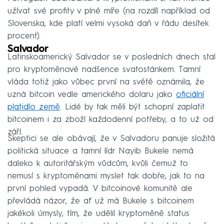
užívat své profity v plné míře (na rozdíl například od
Slovenska, kde platí velmi vysoká daň v řádu desítek
procent).
Salvador
Latinskoamerický Salvador se v posledních dnech stal
pro kryptoměnové nadšence svatostánkem. Tamní
vláda totiž jako vůbec první na světě oznámila, že
uzná bitcoin vedle amerického dolaru jako
oficiální
platidlo země
. Lidé by tak měli být schopní zaplatit
bitcoinem i za zboží každodenní potřeby, a to už od
září.
Skeptici se ale obávají, že v Salvadoru panuje složitá
politická situace a tamní lídr Nayib Bukele nemá
daleko k autoritářským vůdcům, kvůli čemuž to
nemusí s kryptoměnami myslet tak dobře, jak to na
první pohled vypadá. V bitcoinové komunitě ale
převládá názor, že ať už má Bukele s bitcoinem
jakékoli úmysly, tím, že udělil kryptoměně status