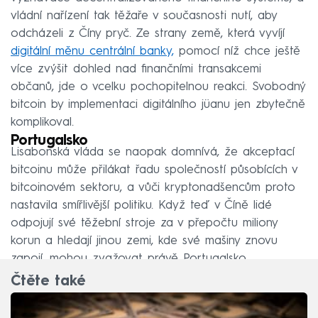
vládní nařízení tak těžaře v současnosti nutí, aby
odcházeli z Číny pryč. Ze strany země, která vyvíjí
digitální měnu centrální banky,
pomocí níž chce ještě
více zvýšit dohled nad finančními transakcemi
občanů, jde o vcelku pochopitelnou reakci. Svobodný
bitcoin by implementaci digitálního jüanu jen zbytečně
komplikoval.
Portugalsko
Lisabonská vláda se naopak domnívá, že akceptací
bitcoinu může přilákat řadu společností působících v
bitcoinovém sektoru, a vůči kryptonadšencům proto
nastavila smířlivější politiku. Když teď v Číně lidé
odpojují své těžební stroje za v přepočtu miliony
korun a hledají jinou zemi, kde své mašiny znovu
zapojí, mohou zvažovat právě Portugalsko.
Čtěte také