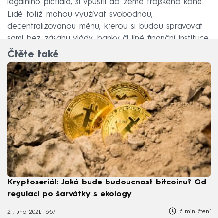
legálního platidla, si vpustil do země trojského koně.
Lidé totiž mohou využívat svobodnou,
decentralizovanou měnu, kterou si budou spravovat
sami bez zásahu vlády, banky či jiné finanční instituce.
Čtěte také
Kryptoseriál: Jaká bude budoucnost bitcoinu? Od
regulací po šarvátky s ekology
6 min čtení
21. úno 2021, 16:57