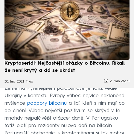
Kryptoseriál: Nejčastější otázky o Bitcoinu. Říkali,
že není krytý a dá se ukrást
6 min čtení
30. led 2021, 11:46
Země na Pyrenejském poloostrově je totiž vedle
Ukrajiny v kontextu Evropy vůbec nejvíce nakloněná
myšlence
podpory bitcoinu
a lidí, kteří s ním mají co
do činění. Vůbec největší pozitivum se skrývá v té
mnohdy nejpalčivější otázce: daně. V Portugalsku
totiž platí pro rezidenty nulová daň na bitcoin.
Portugalští obchodníci s kryptoměnami si tak mohou