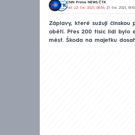
CNN Prima NEWS
,
ČTK
Akt. 22. čvc 2021, 08:34
• 21. čvc 2021, 18:10
Záplavy, které sužují čínskou 
obětí. Přes 200 tisíc lidí byl
měst. Škoda na majetku dosah