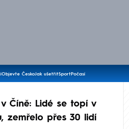
í
Objevte Česko
Jak ušetřit
Sport
Počasí
v Číně: Lidé se topí v
 zemřelo přes 30 lidí