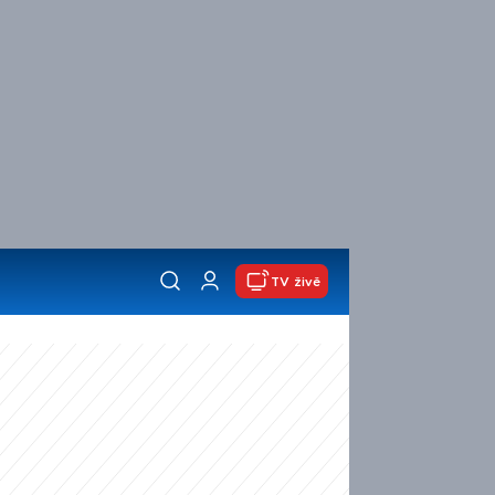
TV živě