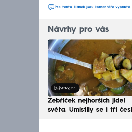
Pro tento článek jsou komentáře vypnuté
Návrhy pro vás
5
fotografií
Žebříček nejhorších jídel
světa. Umístily se i tři čes
pokrmy, vévodí skandináv
kuchyně