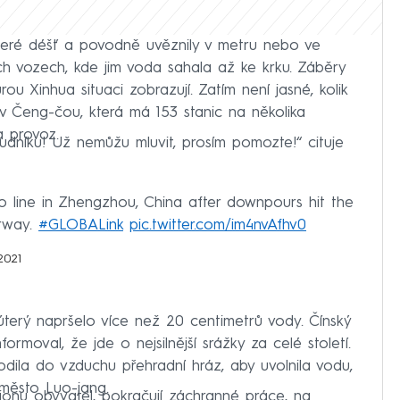
 které déšť a povodně uvěznily v metru nebo ve
ných vozech, kde jim voda sahala až ke krku. Záběry
u Xinhua situaci zobrazují. Zatím není jasné, kolik
 v Čeng-čou, která má 153 stanic na několika
a provoz.
udníku! Už nemůžu mluvit, prosím pomozte!“ cituje
 line in Zhengzhou, China after downpours hit the
erway.
#GLOBALink
pic.twitter.com/im4nvAfhv0
2021
terý napršelo více než 20 centimetrů vody. Čínský
moval, že jde o nejsilnější srážky za celé století.
ila do vzduchu přehradní hráz, aby uvolnila vodu,
 město Luo-jang.
ionu obyvatel, pokračují záchranné práce, na