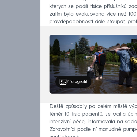
kterých se podílí tisíce příslušníků 
zatím bylo evakuováno více než 100 t
pravděpodobností dále stoupat, proto
7
fotografií
Deště způsobily po celém městě výp
téměř 10 tisíc pacientů, se ocitla úp
intenzivní péče, informovala na sociá
Zdravotníci podle ní manuálně pumpo