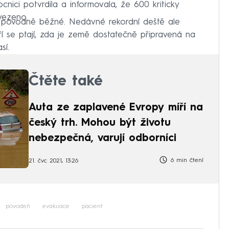
nici potvrdila a informovala, že 600 kriticky
vezeno.
ny povodně běžné. Nedávné rekordní deště ale
kteří se ptají, zda je země dostatečně připravená na
sí.
Čtěte také
Auta ze zaplavené Evropy míří na
český trh. Mohou být životu
nebezpečná, varují odborníci
6 min čtení
21. čvc 2021, 13:26
povodeň
evakuace
pacient