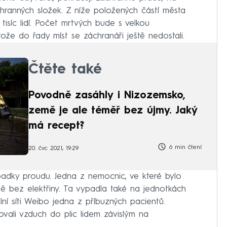
záchranných složek. Z níže položených částí města
isíc lidí. Počet mrtvých bude s velkou
že do řady míst se záchranáři ještě nedostali.
Čtěte také
Povodně zasáhly i Nizozemsko,
země je ale téměř bez újmy. Jaký
má recept?
6 min čtení
20. čvc 2021, 19:29
adky proudu. Jedna z nemocnic, ve které bylo
lně bez elektřiny. Ta vypadla také na jednotkách
lní síti Weibo jedna z příbuzných pacientů.
vali vzduch do plic lidem závislým na