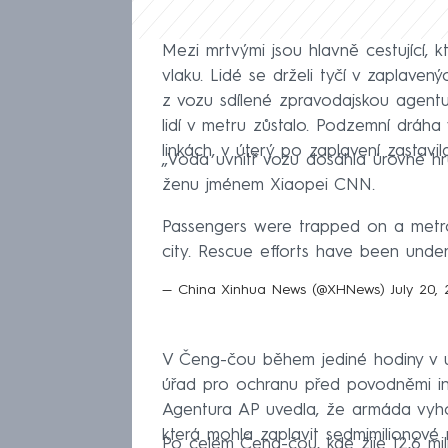
Mezi mrtvými jsou hlavně cestující,
vlaku. Lidé se drželi tyčí v zaplave
z vozu sdílené zpravodajskou agenturo
lidí v metru zůstalo. Podzemní dráha
linkách, v úterý po zaplavení zastavil
„Voda uvnitř vozu dosáhla úrovně hr
ženu jménem Xiaopei CNN.
Passengers were trapped on a metro
city. Rescue efforts have been und
— China Xinhua News (@XHNews)
July 20, 
V Čeng-čou během jediné hodiny v ú
úřad pro ochranu před povodněmi infor
Agentura AP uvedla, že armáda vyhod
která mohla zaplavit sedmimilionové
Po celém Čeng-čou, kde žije 12,6 mil