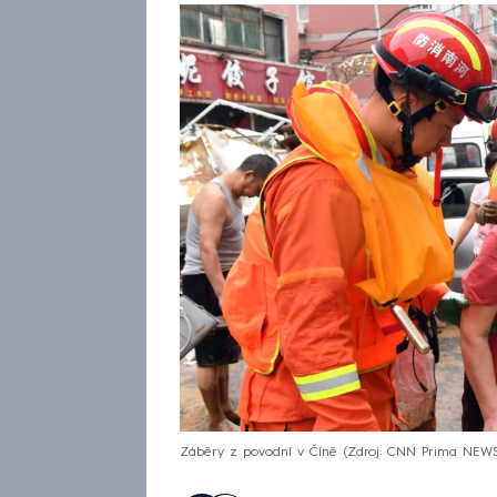
Záběry z povodní v Číně
Zdroj: CNN Prima NEW