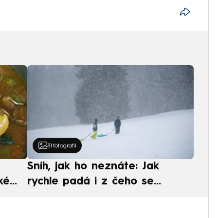
31
fotografií
Sníh, jak ho neznáte: Jak
ké
rychle padá i z čeho se
ská
skládá. A vločky nejsou bílé