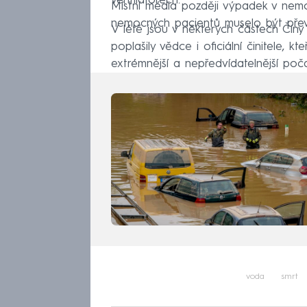
ventilátorech.
Místní média později výpadek v nemoc
nemocných pacientů muselo být pře
V létě jsou v některých částech Čí
poplašily vědce i oficiální činitele, 
extrémnější a nepředvídatelnější poča
voda
smrt