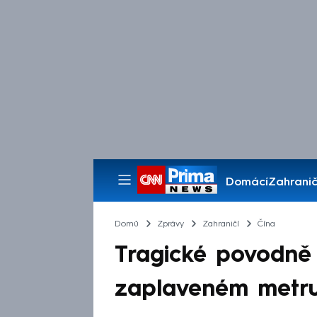
Domácí
Zahranič
Pořady
Domů
Zprávy
Zahraničí
Čína
Tragické povodně 
zaplaveném metru,