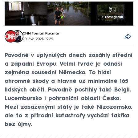
7 fotografií
CNN
,
Tomáš Kačmár
20. čvc 2021, 19:29
Povodně v uplynulých dnech zasáhly střední
a západní Evropu. Velmi tvrdě je odnáší
zejména sousední Německo. To hlásí
ohromné škody a hlavně už minimálně 165
lidských obětí. Povodně postihly také Belgii,
Lucembursko i pohraniční oblasti Česka.
Mezi zasaženými státy je také Nizozemsko,
ale to z přírodní katastrofy vychází takřka
bez újmy.