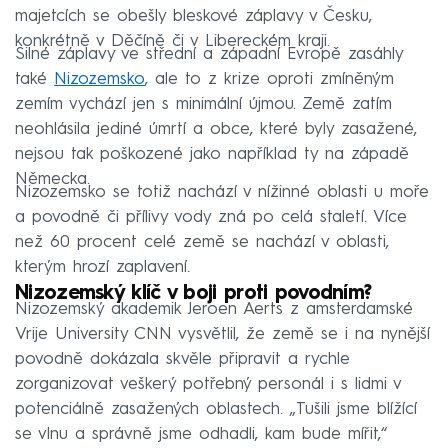
majetcích se obešly bleskové záplavy v Česku,
konkrétně v Děčíně či v Libereckém kraji.
Silné záplavy ve střední a západní Evropě zasáhly
také
Nizozemsko
, ale to z krize oproti zmíněným
zemím vychází jen s minimální újmou. Země zatím
neohlásila jediné úmrtí a obce, které byly zasažené,
nejsou tak poškozené jako například ty na západě
Německa.
Nizozemsko se totiž nachází v nížinné oblasti u moře
a povodně či přílivy vody zná po celá staletí. Více
než 60 procent celé země se nachází v oblasti,
kterým hrozí zaplavení.
Nizozemský klíč v boji proti povodním?
Nizozemský akademik Jeroen Aerts z amsterdamské
Vrije University CNN vysvětlil, že země se i na nynější
povodně dokázala skvěle připravit a rychle
zorganizovat veškerý potřebný personál i s lidmi v
potenciálně zasažených oblastech. „Tušili jsme blížící
se vlnu a správně jsme odhadli, kam bude mířit,“