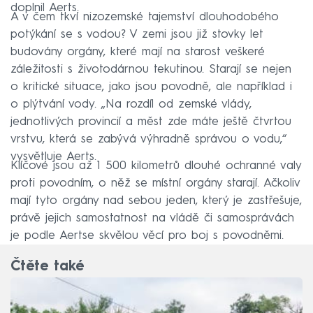
doplnil Aerts.
A v čem tkví nizozemské tajemství dlouhodobého
potýkání se s vodou? V zemi jsou již stovky let
budovány orgány, které mají na starost veškeré
záležitosti s životodárnou tekutinou. Starají se nejen
o kritické situace, jako jsou povodně, ale například i
o plýtvání vody. „Na rozdíl od zemské vlády,
jednotlivých provincií a měst zde máte ještě čtvrtou
vrstvu, která se zabývá výhradně správou o vodu,“
vysvětluje Aerts.
Klíčové jsou až 1 500 kilometrů dlouhé ochranné valy
proti povodním, o něž se místní orgány starají. Ačkoliv
mají tyto orgány nad sebou jeden, který je zastřešuje,
právě jejich samostatnost na vládě či samosprávách
je podle Aertse skvělou věcí pro boj s povodněmi.
Čtěte také