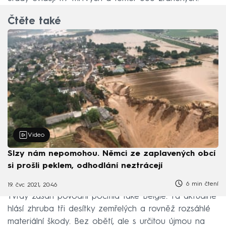
Čtěte také
Video
Slzy nám nepomohou. Němci ze zaplavených obcí
si prošli peklem, odhodlání neztrácejí
6 min čtení
19. čvc 2021, 20:46
Tvrdý zásah povodní pocítila také Belgie. Ta aktuálně
hlásí zhruba tři desítky zemřelých a rovněž rozsáhlé
materiální škody. Bez obětí, ale s určitou újmou na