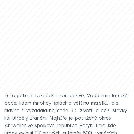
Fotografie z Německa jsou děsivé. Voda smetla celé
obce, lidem mnohdy spláchla většinu majetku, ale
hlavně si vyžádala nejméně 165 životů a další stovky
lidí utrpěly zranění. Nejhůře je postižený okres
Ahrweiler ve spolkové republice Porýní-Falc, kde
úřady evidují 117 mrtvých a téměř 800 zraněných.