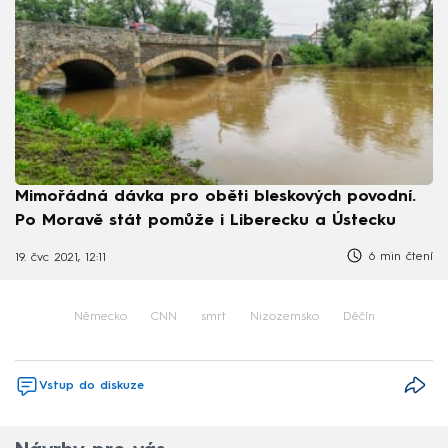
Mimořádná dávka pro oběti bleskových povodní.
Po Moravě stát pomůže i Liberecku a Ústecku
6 min čtení
19. čvc 2021, 12:11
Německo
CNN
smrt
Nizozemsko
Děčín
Vstup do diskuze