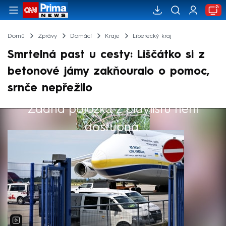
Domů
Zprávy
Domácí
Kraje
Liberecký kraj
Smrtelná past u cesty: Liščátko si z
betonové jámy zakňouralo o pomoc,
srnče nepřežilo
Žádná položka z playlistu není
Výběr redakce
dostupná.