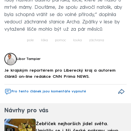
tady naštěstí dalšího parťáka, lišče, které se našlo u
mrtvé mámy. Doufáme, že spolu zdivočí natolik, aby
byla schopná vrátit se do volné přírody,“ doplnila
vedoucí záchranné stanice Archa. Zpátky v lese by
vytažené lišče mohlo být už za pár měsíců.
pole
liška
pomoc
louka
záchrana
Libor Tampier
Je krajským reportérem pro Liberecký kraj a autorem
článků on-line redakce CNN Prima NEWS.
Pro tento článek jsou komentáře vypnuté
Návrhy pro vás
Žebříček nejhorších jídel světa.