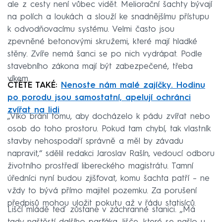
ale z cesty není vůbec vidět. Meliorační šachty bývají
na polích a loukách a slouží ke snadnějšímu přístupu
k odvodňovacímu systému. Velmi často jsou
zpevněné betonovými skružemi, které mají hladké
stěny. Zvíře nemá šanci se po nich vydrápat. Podle
stavebního zákona mají být zabezpečené, třeba
víkem.
ČTĚTE TAKÉ:
Nenoste nám malé zajíčky. Hodinu
po porodu jsou samostatní, apelují ochránci
zvířat na lidi
„Víko brání tomu, aby docházelo k pádu zvířat nebo
osob do toho prostoru. Pokud tam chybí, tak vlastník
stavby nehospodaří správně a měl by závadu
napravit,“ sdělil redakci Jaroslav Rašín, vedoucí odboru
životního prostředí libereckého magistrátu. Tamní
úředníci nyní budou zjišťovat, komu šachta patří – ne
vždy to bývá přímo majitel pozemku. Za porušení
předpisů mohou uložit pokutu až v řádu statisíců.
Liščí mládě teď zůstane v záchranné stanici. „Má