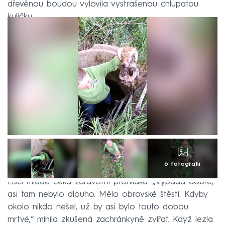
dřevěnou boudou vylovila vystrašenou chlupatou
kuličku.
6 fotografií
Liščí mládě čeká zdravotní prohlídka. „Vypadá dobře,
asi tam nebylo dlouho. Mělo obrovské štěstí. Kdyby
okolo nikdo nešel, už by asi bylo touto dobou
mrtvé,“ mínila zkušená zachránkyně zvířat. Když lezla