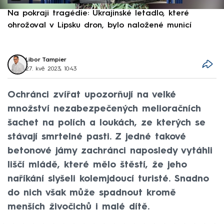
Na pokraji tragédie: Ukrajinské letadlo, které
P
ohrožoval v Lipsku dron, bylo naložené municí
e
Libor Tampier
27. kvě 2023, 10:43
Ochránci zvířat upozorňují na velké
množství nezabezpečených melioračních
šachet na polích a loukách, ze kterých se
stávají smrtelné pasti. Z jedné takové
betonové jámy zachránci naposledy vytáhli
liščí mládě, které mělo štěstí, že jeho
naříkání slyšeli kolemjdoucí turisté. Snadno
do nich však může spadnout kromě
menších živočichů i malé dítě.