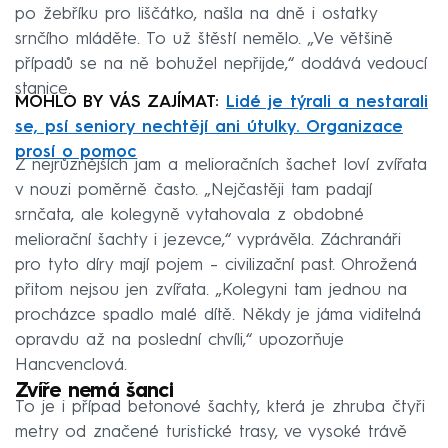
po žebříku pro liščátko, našla na dně i ostatky
srnčího mláděte. To už štěstí nemělo. „Ve většině
případů se na ně bohužel nepřijde,“ dodává vedoucí
stanice.
MOHLO BY VÁS ZAJÍMAT:
Lidé je týrali a nestarali
se, psí seniory nechtějí ani útulky. Organizace
prosí o pomoc
Z nejrůznějších jam a melioračních šachet loví zvířata
v nouzi poměrně často. „Nejčastěji tam padají
srnčata, ale kolegyně vytahovala z obdobné
meliorační šachty i jezevce,“ vyprávěla. Záchranáři
pro tyto díry mají pojem – civilizační past. Ohrožená
přitom nejsou jen zvířata. „Kolegyni tam jednou na
procházce spadlo malé dítě. Někdy je jáma viditelná
opravdu až na poslední chvíli,“ upozorňuje
Hancvenclová.
Zvíře nemá šanci
To je i případ betonové šachty, která je zhruba čtyři
metry od značené turistické trasy, ve vysoké trávě