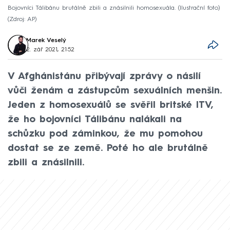
Bojovníci Tálibánu brutálně zbili a znásilnili homosexuála. (Ilustrační foto)
Zdroj: AP
Marek Veselý
2. zář 2021, 21:52
V Afghánistánu přibývají zprávy o násilí
vůči ženám a zástupcům sexuálních menšin.
Jeden z homosexuálů se svěřil britské ITV,
že ho bojovníci Tálibánu nalákali na
schůzku pod záminkou, že mu pomohou
dostat se ze země. Poté ho ale brutálně
zbili a znásilnili.