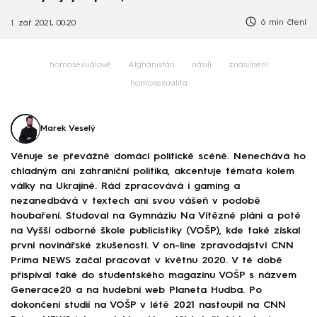
6 min čtení
1. zář 2021, 00:20
homosexuálové
Afghánistán
násilí
znásilnění
homosexualita
Marek Veselý
Věnuje se převážně domácí politické scéně. Nenechává ho
chladným ani zahraniční politika, akcentuje témata kolem
války na Ukrajině. Rád zpracovává i gaming a
nezanedbává v textech ani svou vášeň v podobě
houbaření. Studoval na Gymnáziu Na Vítězné pláni a poté
na Vyšší odborné škole publicistiky (VOŠP), kde také získal
první novinářské zkušenosti. V on-line zpravodajství CNN
Prima NEWS začal pracovat v květnu 2020. V té době
přispíval také do studentského magazínu VOŠP s názvem
Generace20 a na hudební web Planeta Hudba. Po
dokončení studií na VOŠP v létě 2021 nastoupil na CNN