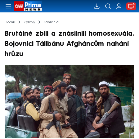
Domů
Zprávy
Zahraničí
Brutálně zbili a znásilnili homosexuála.
Bojovníci Tálibánu Afgháncům nahání
hrůzu