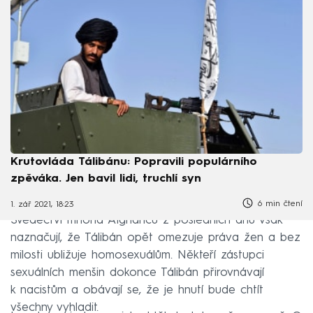
Krutovláda Tálibánu: Popravili populárního
zpěváka. Jen bavil lidi, truchlí syn
6 min čtení
1. zář 2021, 18:23
Svědectví mnoha Afghánců z posledních dnů však
naznačují, že Tálibán opět omezuje práva žen a bez
milosti ubližuje homosexuálům. Někteří zástupci
sexuálních menšin dokonce Tálibán přirovnávají
k nacistům a obávají se, že je hnutí bude chtít
všechny vyhladit.