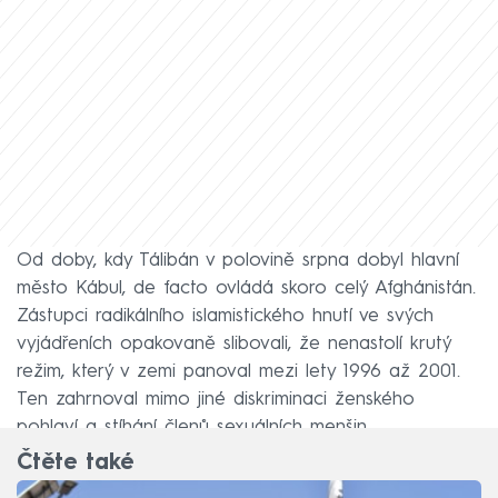
Od doby, kdy Tálibán v polovině srpna dobyl hlavní
město Kábul, de facto ovládá skoro celý Afghánistán.
Zástupci radikálního islamistického hnutí ve svých
vyjádřeních opakovaně slibovali, že nenastolí krutý
režim, který v zemi panoval mezi lety 1996 až 2001.
Ten zahrnoval mimo jiné diskriminaci ženského
pohlaví a stíhání členů sexuálních menšin.
Čtěte také