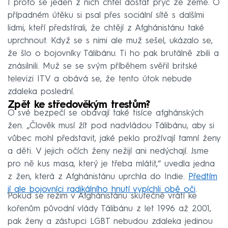
I proto se jeden z nich chtěl dostat pryč ze země. O
případném útěku si psal přes sociální sítě s dalšími
lidmi, kteří předstírali, že chtějí z Afghánistánu také
uprchnout. Když se s nimi ale muž sešel, ukázalo se,
že šlo o bojovníky Tálibánu. Ti ho pak brutálně zbili a
znásilnili. Muž se se svým příběhem svěřil britské
televizi ITV a obává se, že tento útok nebude
zdaleka poslední.
Zpět ke středověkým trestům?
O své bezpečí se obávají také tisíce afghánských
žen. „Člověk musí žít pod nadvládou Tálibánu, aby si
vůbec mohl představit, jaké peklo prožívají tamní ženy
a děti. V jejich očích ženy nežijí ani nedýchají. Jsme
pro ně kus masa, který je třeba mlátit,“ uvedla jedna
z žen, která z Afghánistánu uprchla do Indie.
Předtím
jí ale bojovníci radikálního hnutí vypíchli obě oči
.
Pokud se režim v Afghánistánu skutečně vrátí ke
kořenům původní vlády Tálibánu z let 1996 až 2001,
pak ženy a zástupci LGBT nebudou zdaleka jedinou