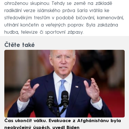
ohroženou skupinou. Tehdy se země na základě
radikální verze islámského práva šaría vrátila ke
středověkým trestům v podobě bičování, kamenování,
utínání končetin a veřejných poprav. Byla zakázána
hudba, televize či sportovní zápasy.
Čtěte také
Čas ukončit válku. Evakuace z Afghánistánu byla
neobyčejný úspěch, uvedl Biden