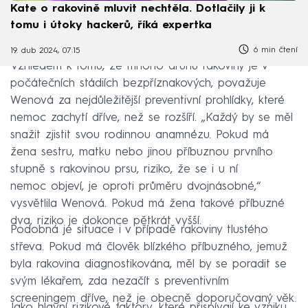
Kate o rakovině mluvit nechtěla. Dotlačily ji k
tomu i útoky hackerů, říká expertka
6 min čtení
19. dub 2024, 07:15
Vzhledem k tomu, že mnoho druhů rakoviny je v
počátečních stádiích bezpříznakových, považuje
Wenová za nejdůležitější preventivní prohlídky, které
nemoc zachytí dříve, než se rozšíří. „Každý by se měl
snažit zjistit svou rodinnou anamnézu. Pokud má
žena sestru, matku nebo jinou příbuznou prvního
stupně s rakovinou prsu, riziko, že se i u ní
nemoc objeví, je oproti průměru dvojnásobné,“
vysvětlila Wenová. Pokud má žena takové příbuzné
dva, riziko je dokonce pětkrát vyšší.
Podobná je situace i v případě rakoviny tlustého
střeva. Pokud má člověk blízkého příbuzného, jemuž
byla rakovina diagnostikována, měl by se poradit se
svým lékařem, zda nezačít s preventivním
screeningem dříve, než je obecně doporučovaný věk.
Jako hlavní rizikové faktory, které přispívají ke vzniku