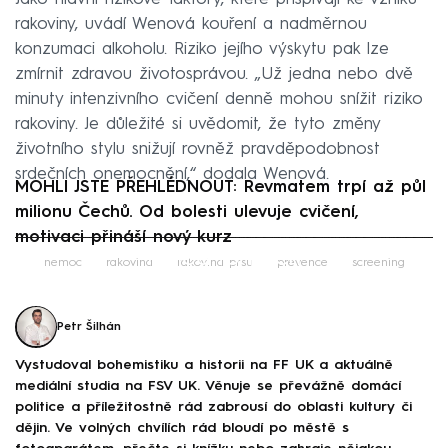
rakoviny, uvádí Wenová kouření a nadměrnou
konzumaci alkoholu. Riziko jejího výskytu pak lze
zmírnit zdravou životosprávou. „Už jedna nebo dvě
minuty intenzivního cvičení denně mohou snížit riziko
rakoviny. Je důležité si uvědomit, že tyto změny
životního stylu snižují rovněž pravděpodobnost
srdečních onemocnění,“ dodala Wenová.
MOHLI JSTE PŘEHLÉDNOUT: Revmatem trpí až půl
milionu Čechů. Od bolesti ulevuje cvičení,
motivaci přináší nový kurz
Failed to fetch
nemoc
rakovina
rakovina prsu
prevence
screening
Petr Šilhán
Vystudoval bohemistiku a historii na FF UK a aktuálně
mediální studia na FSV UK. Věnuje se převážně domácí
politice a příležitostně rád zabrousí do oblasti kultury či
dějin. Ve volných chvílích rád bloudí po městě s