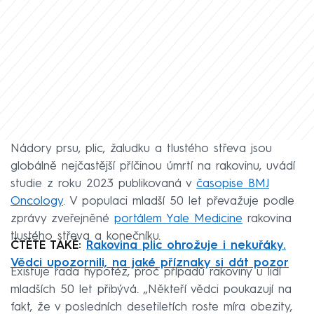
Nádory prsu, plic, žaludku a tlustého střeva jsou
globálně nejčastější příčinou úmrtí na rakovinu, uvádí
studie z roku 2023 publikovaná v
časopise BMJ
Oncology
. V populaci mladší 50 let převažuje podle
zprávy zveřejněné
portálem Yale Medicine
rakovina
tlustého střeva a konečníku.
ČTĚTE TAKÉ:
Rakovina plic ohrožuje i nekuřáky.
Vědci upozornili, na jaké příznaky si dát pozor
Existuje řada hypotéz, proč případů rakoviny u lidí
mladších 50 let přibývá. „Někteří vědci poukazují na
fakt, že v posledních desetiletích roste míra obezity,