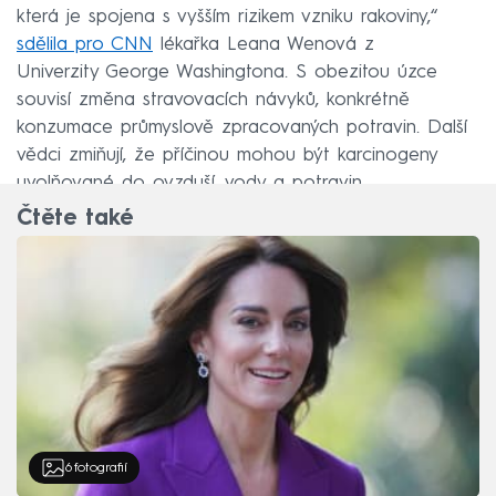
která je spojena s vyšším rizikem vzniku rakoviny,“
sdělila pro CNN
lékařka Leana Wenová z
Univerzity George Washingtona. S obezitou úzce
souvisí změna stravovacích návyků, konkrétně
konzumace průmyslově zpracovaných potravin. Další
vědci zmiňují, že příčinou mohou být karcinogeny
uvolňované do ovzduší, vody a potravin.
Čtěte také
6
fotografií