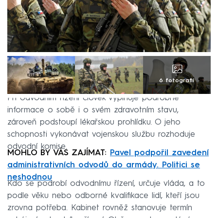
6 fotografií
Při odvodním řízení člověk vyplňuje podrobné
informace o sobě i o svém zdravotním stavu,
zároveň podstoupí lékařskou prohlídku. O jeho
schopnosti vykonávat vojenskou službu rozhoduje
odvodní komise.
MOHLO BY VÁS ZAJÍMAT:
Pavel podpořil zavedení
administrativních odvodů do armády. Politici se
neshodnou
Kdo se podrobí odvodnímu řízení, určuje vláda, a to
podle věku nebo odborné kvalifikace lidí, kteří jsou
zrovna potřeba. Kabinet rovněž stanovuje termín