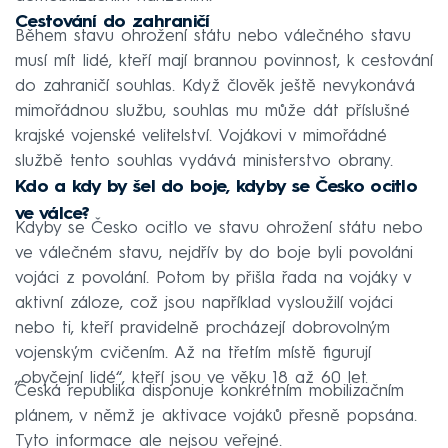
Cestování do zahraničí
Během stavu ohrožení státu nebo válečného stavu
musí mít lidé, kteří mají brannou povinnost, k cestování
do zahraničí souhlas. Když člověk ještě nevykonává
mimořádnou službu, souhlas mu může dát příslušné
krajské vojenské velitelství. Vojákovi v mimořádné
službě tento souhlas vydává ministerstvo obrany.
Kdo a kdy by šel do boje, kdyby se Česko ocitlo
ve válce?
Kdyby se Česko ocitlo ve stavu ohrožení státu nebo
ve válečném stavu, nejdřív by do boje byli povoláni
vojáci z povolání. Potom by přišla řada na vojáky v
aktivní záloze, což jsou například vysloužilí vojáci
nebo ti, kteří pravidelně procházejí dobrovolným
vojenským cvičením. Až na třetím místě figurují
„obyčejní lidé“, kteří jsou ve věku 18 až 60 let.
Česká republika disponuje konkrétním mobilizačním
plánem, v němž je aktivace vojáků přesně popsána.
Tyto informace ale nejsou veřejné.