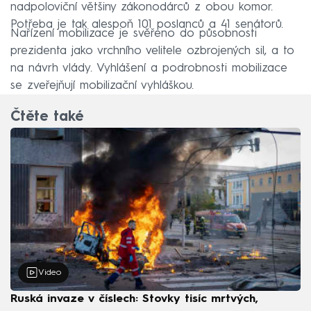
nadpoloviční většiny zákonodárců z obou komor.
Potřeba je tak alespoň 101 poslanců a 41 senátorů.
Nařízení mobilizace je svěřeno do působnosti
prezidenta jako vrchního velitele ozbrojených sil, a to
na návrh vlády. Vyhlášení a podrobnosti mobilizace
se zveřejňují mobilizační vyhláškou.
Čtěte také
Video
Ruská invaze v číslech: Stovky tisíc mrtvých,