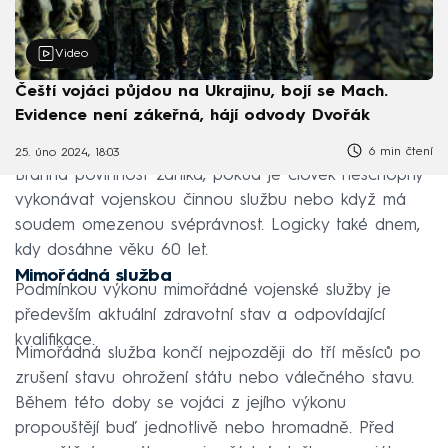
Video
Čeští vojáci půjdou na Ukrajinu, bojí se Mach.
Evidence není zákeřná, hájí odvody Dvořák
6 min čtení
25. úno 2024, 18:03
Branná povinnost zaniká, pokud je člověk neschopný
vykonávat vojenskou činnou službu nebo když má
soudem omezenou svéprávnost. Logicky také dnem,
kdy dosáhne věku 60 let.
Mimořádná služba
Podmínkou výkonu mimořádné vojenské služby je
především aktuální zdravotní stav a odpovídající
kvalifikace.
Mimořádná služba končí nejpozději do tří měsíců po
zrušení stavu ohrožení státu nebo válečného stavu.
Během této doby se vojáci z jejího výkonu
propouštějí buď jednotlivě nebo hromadně. Před