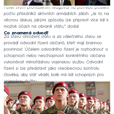
Pavel svým prohlášením reagoval na potřebu posílení
počtu příslušníků aktivních armádních záloh. „Je to na
věcnou diskusi, jakými způsoby lze připravit více lidí k
možné účasti na obraně státu,“ dodal.
Co znamená odvod?
Za stavu ohrožení státu a za válečného stavu se
provádí odvodní řízení občanů, kteří mají brannou
povinnost. Účelem odvodního řízení je rozhodnout o
schopnosti nebo neschopnosti konkrétního občana
vykonávat mimořádnou vojenskou službu. Odvodní
řízení si lze představit jako všeobecnou kontrolu
člověka, aby stát věděl, kolik má lidí schopných pro
vojenskou službu.