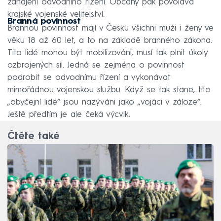
zahájení odvodního řízení. Občany pak povolává
krajské vojenské velitelství.
Branná povinnost
Brannou povinnost mají v Česku všichni muži i ženy ve
věku 18 až 60 let, a to na základě branného zákona.
Tito lidé mohou být mobilizováni, musí tak plnit úkoly
ozbrojených sil. Jedná se zejména o povinnost
podrobit se odvodnímu řízení a vykonávat
mimořádnou vojenskou službu. Když se tak stane, tito
„obyčejní lidé“ jsou nazýváni jako „vojáci v záloze“.
Ještě předtím je ale čeká výcvik.
Čtěte také