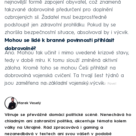
nejnovější formě zapojení obyvatel, což znamená
takzvané dobrovolné předurčení pro doplnění
ozbrojených sil. Žadatel musí bezprostředně
podstoupit jen zdravotní prohlídku. Pokud by se
zhoršila bezpečnostní situace, absolvoval by i výcvik.
Mohou se lidé k branné povinnosti přihlásit
dobrovolně?
Ano. Mohou tak učinit i mimo uvedené krizové stavy,
tedy v době míru. K tomu slouží zmíněná aktivní
záloha. Kromě toho se mohou Češi přihlásit na
dobrovolná vojenská cvičení. Ta trvají šest týdnů a
jsou zaměřena na základní vojenský výcvik.
armáda
vojáci
voják
mobilizace
Petr Pavel
Marek Veselý
Věnuje se převážně domácí politické scéně. Nenechává ho
chladným ani zahraniční politika, akcentuje témata kolem
války na Ukrajině. Rád zpracovává i gaming a
nezanedbává v textech ani svou vášeň v podobě