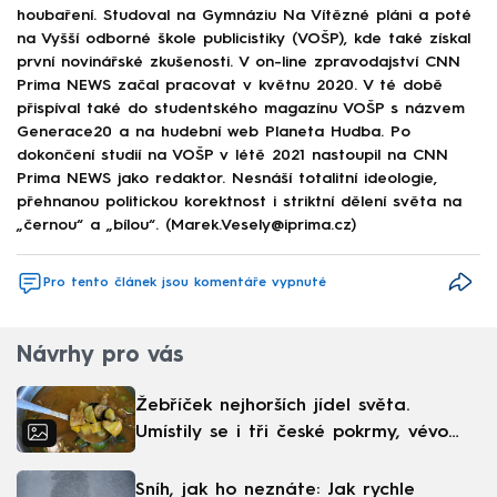
houbaření. Studoval na Gymnáziu Na Vítězné pláni a poté
na Vyšší odborné škole publicistiky (VOŠP), kde také získal
první novinářské zkušenosti. V on-line zpravodajství CNN
Prima NEWS začal pracovat v květnu 2020. V té době
přispíval také do studentského magazínu VOŠP s názvem
Generace20 a na hudební web Planeta Hudba. Po
dokončení studií na VOŠP v létě 2021 nastoupil na CNN
Prima NEWS jako redaktor. Nesnáší totalitní ideologie,
přehnanou politickou korektnost i striktní dělení světa na
„černou“ a „bílou“. (Marek.Vesely@iprima.cz)
Pro tento článek jsou komentáře vypnuté
Návrhy pro vás
Žebříček nejhorších jídel světa.
Umístily se i tři české pokrmy, vévodí
skandinávská kuchyně
Sníh, jak ho neznáte: Jak rychle