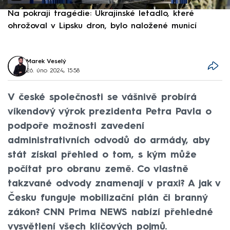
Na pokraji tragédie: Ukrajinské letadlo, které
P
ohrožoval v Lipsku dron, bylo naložené municí
e
Marek Veselý
26. úno 2024, 15:58
V české společnosti se vášnivě probírá
víkendový výrok prezidenta Petra Pavla o
podpoře možnosti zavedení
administrativních odvodů do armády, aby
stát získal přehled o tom, s kým může
počítat pro obranu země. Co vlastně
takzvané odvody znamenají v praxi? A jak v
Česku funguje mobilizační plán či branný
zákon? CNN Prima NEWS nabízí přehledné
vysvětlení všech klíčových pojmů.