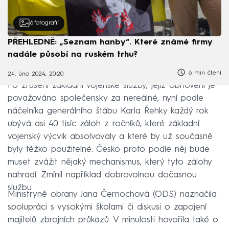
6
fotografií
PŘEHLEDNĚ: „Seznam hanby“. Které známé firmy
nadále působí na ruském trhu?
6 min čtení
24. úno 2024, 20:20
Po zrušení základní vojenské služby, jejíž obnovení je
považováno společensky za nereálné, nyní podle
náčelníka generálního štábu Karla Řehky každý rok
ubývá asi 40 tisíc záloh z ročníků, které základní
vojenský výcvik absolvovaly a které by už současně
byly těžko použitelné. Česko proto podle něj bude
muset zvážit nějaký mechanismus, který tyto zálohy
nahradí. Zmínil například dobrovolnou dočasnou
službu.
Ministryně obrany Jana Černochová (ODS) naznačila
spolupráci s vysokými školami či diskusi o zapojení
majitelů zbrojních průkazů. V minulosti hovořila také o