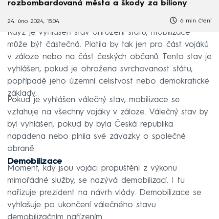
rozbombardovaná města a škody za biliony
6 min čtení
24. úno 2024, 15:04
Když je vyhlášen stav ohrožení státu, mobilizace
může být částečná. Platila by tak jen pro část vojáků
v záloze nebo na část českých občanů. Tento stav je
vyhlášen, pokud je ohrožena svrchovanost státu,
popřípadě jeho územní celistvost nebo demokratické
základy.
Pokud je vyhlášen válečný stav, mobilizace se
vztahuje na všechny vojáky v záloze. Válečný stav by
byl vyhlášen, pokud by byla Česká republika
napadena nebo plnila své závazky o společné
obraně.
Demobilizace
Moment, kdy jsou vojáci propuštěni z výkonu
mimořádné služby, se nazývá demobilizací. I tu
nařizuje prezident na návrh vlády. Demobilizace se
vyhlašuje po ukončení válečného stavu
demobilizačním nařízením.