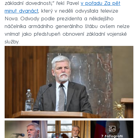
základní dovednosti,“ řekl Pavel
v pořadu Za pět
minut dvanáct
, který v neděli odvysílala televize
Nova. Odvody podle prezidenta a někdejšího
náčelníka armádního generálního štábu ovšem nelze
vnímat jako předstupeň obnovení základní vojenské
služby.
7 fotografií