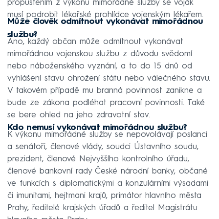
propuštěním z výkonu mimořádné služby se voják
musí podrobit lékařské prohlídce vojenským lékařem.
Může člověk odmítnout vykonávat mimořádnou
službu?
Ano, každý občan může odmítnout vykonávat
mimořádnou vojenskou službu z důvodu svědomí
nebo náboženského vyznání, a to do 15 dnů od
vyhlášení stavu ohrožení státu nebo válečného stavu.
V takovém případě mu branná povinnost zanikne a
bude ze zákona podléhat pracovní povinnosti. Také
se bere ohled na jeho zdravotní stav.
Kdo nemusí vykonávat mimořádnou službu?
K výkonu mimořádné služby se nepovolávají poslanci
a senátoři, členové vlády, soudci Ústavního soudu,
prezident, členové Nejvyššího kontrolního úřadu,
členové bankovní rady České národní banky, občané
ve funkcích s diplomatickými a konzulárními výsadami
či imunitami, hejtmani krajů, primátor hlavního města
Prahy, ředitelé krajských úřadů a ředitel Magistrátu