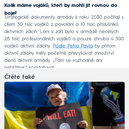
Kolik máme vojáků, kteří by mohli jít rovnou do
boje?
Strategické dokumenty armády k roku 2030 počítají s
cílem 30 tisíc vojáků z povolání a 10 tisíc příslušníků
aktivních záloh. Loni v září bylo v armádě necelých
28 tisíc profesionálních vojáků a pouze zhruba 4 300
vojáků aktivní zálohy.
Podle Petra Pavla
by přitom
aktivní zálohy měly početně převyšovat množství
členů aktivní armády. „Tam se rozhodně ani
neblížíme,“ konstatoval.
Čtěte také