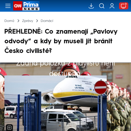
Domů
Zprávy
Domácí
PŘEHLEDNĚ: Co znamenají „Pavlovy
odvody“ a kdy by museli jít bránit
Česko civilisté?
Žádná položka z playlistu není
Výběr redakce
dostupná.