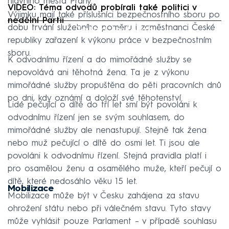
hlavního města Prahy.
VIDEO: Téma odvodů probírali také politici v
Výjimku mají také příslušníci bezpečnostního sboru po
nedělní Partii
Failed to fetch
dobu trvání služebního poměru i zaměstnanci České
republiky zařazení k výkonu práce v bezpečnostním
sboru.
K odvodnímu řízení a do mimořádné služby se
nepovolává ani těhotná žena. Ta je z výkonu
mimořádné služby propuštěna do pěti pracovních dnů
po dni, kdy oznámí a doloží své těhotenství.
Lidé pečující o dítě do tří let smí být povoláni k
odvodnímu řízení jen se svým souhlasem, do
mimořádné služby ale nenastupují. Stejně tak žena
nebo muž pečující o dítě do osmi let. Ti jsou ale
povoláni k odvodnímu řízení. Stejná pravidla platí i
pro osamělou ženu a osamělého muže, kteří pečují o
dítě, které nedosáhlo věku 15 let.
Mobilizace
Mobilizace může být v Česku zahájena za stavu
ohrožení státu nebo při válečném stavu. Tyto stavy
může vyhlásit pouze Parlament – v případě souhlasu