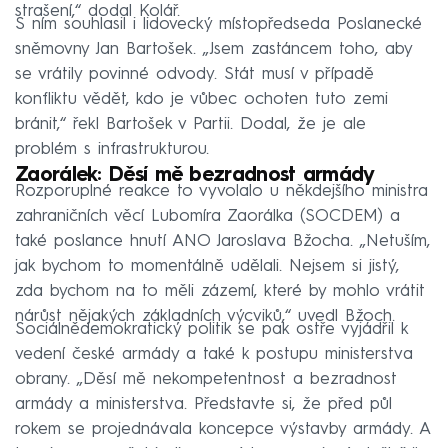
strašení,“ dodal Kolář.
S ním souhlasil i lidovecký místopředseda Poslanecké
sněmovny Jan Bartošek. „Jsem zastáncem toho, aby
se vrátily povinné odvody. Stát musí v případě
konfliktu vědět, kdo je vůbec ochoten tuto zemi
bránit,“ řekl Bartošek v Partii. Dodal, že je ale
problém s infrastrukturou.
Zaorálek: Děsí mě bezradnost armády
Rozporuplné reakce to vyvolalo u někdejšího ministra
zahraničních věcí Lubomíra Zaorálka (SOCDEM) a
také poslance hnutí ANO Jaroslava Bžocha. „Netuším,
jak bychom to momentálně udělali. Nejsem si jistý,
zda bychom na to měli zázemí, které by mohlo vrátit
nárůst nějakých základních výcviků,“ uvedl Bžoch.
Sociálnědemokratický politik se pak ostře vyjádřil k
vedení české armády a také k postupu ministerstva
obrany. „Děsí mě nekompetentnost a bezradnost
armády a ministerstva. Představte si, že před půl
rokem se projednávala koncepce výstavby armády. A