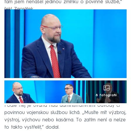
tam jsem nenašel jedinou zmínku o povinné službě,“
řekl Zaorálek.
8 fotografií
Podle něj je úvaha nad administrativními odvody či
povinnou vojenskou službou lichá. „Musíte mít výzbroj,
výstroj, výchovu nebo kasárna. To zatím není a nelze
to takto vystřelit,“ dodal.