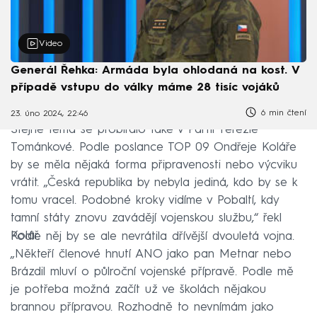
Video
Generál Řehka: Armáda byla ohlodaná na kost. V
případě vstupu do války máme 28 tisíc vojáků
6 min čtení
23. úno 2024, 22:46
Stejné téma se probíralo také v Partii Terezie
Tománkové. Podle poslance TOP 09 Ondřeje Koláře
by se měla nějaká forma připravenosti nebo výcviku
vrátit. „Česká republika by nebyla jediná, kdo by se k
tomu vracel. Podobné kroky vidíme v Pobaltí, kdy
tamní státy znovu zavádějí vojenskou službu,“ řekl
Kolář.
Podle něj by se ale nevrátila dřívější dvouletá vojna.
„Někteří členové hnutí ANO jako pan Metnar nebo
Brázdil mluví o půlroční vojenské přípravě. Podle mě
je potřeba možná začít už ve školách nějakou
brannou přípravou. Rozhodně to nevnímám jako