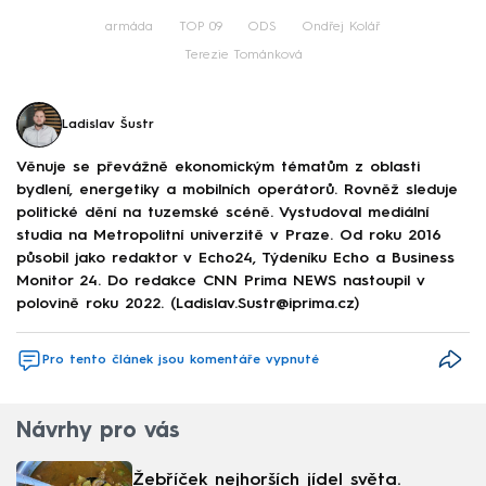
armáda
TOP 09
ODS
Ondřej Kolář
Terezie Tománková
Ladislav Šustr
Věnuje se převážně ekonomickým tématům z oblasti
bydlení, energetiky a mobilních operátorů. Rovněž sleduje
politické dění na tuzemské scéně. Vystudoval mediální
studia na Metropolitní univerzitě v Praze. Od roku 2016
působil jako redaktor v Echo24, Týdeníku Echo a Business
Monitor 24. Do redakce CNN Prima NEWS nastoupil v
polovině roku 2022. (Ladislav.Sustr@iprima.cz)
Pro tento článek jsou komentáře vypnuté
Návrhy pro vás
Žebříček nejhorších jídel světa.