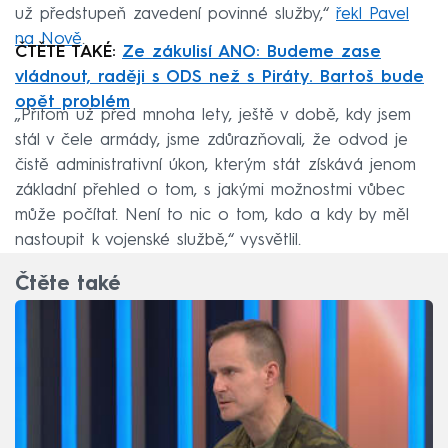
už předstupeň zavedení povinné služby,“
řekl Pavel
na Nově
.
ČTĚTE TAKÉ:
Ze zákulisí ANO: Budeme zase
vládnout, raději s ODS než s Piráty. Bartoš bude
opět problém
„Přitom už před mnoha lety, ještě v době, kdy jsem
stál v čele armády, jsme zdůrazňovali, že odvod je
čistě administrativní úkon, kterým stát získává jenom
základní přehled o tom, s jakými možnostmi vůbec
může počítat. Není to nic o tom, kdo a kdy by měl
nastoupit k vojenské službě,“ vysvětlil.
Čtěte také