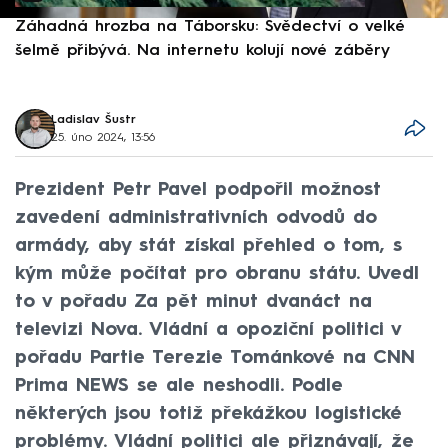
Záhadná hrozba na Táborsku: Svědectví o velké
S
šelmě přibývá. Na internetu kolují nové záběry
d
Ladislav Šustr
25. úno 2024, 13:56
Prezident Petr Pavel podpořil možnost
zavedení administrativních odvodů do
armády, aby stát získal přehled o tom, s
kým může počítat pro obranu státu. Uvedl
to v pořadu Za pět minut dvanáct na
televizi Nova. Vládní a opoziční politici v
pořadu Partie Terezie Tománkové na CNN
Prima NEWS se ale neshodli. Podle
některých jsou totiž překážkou logistické
problémy. Vládní politici ale přiznávají, že