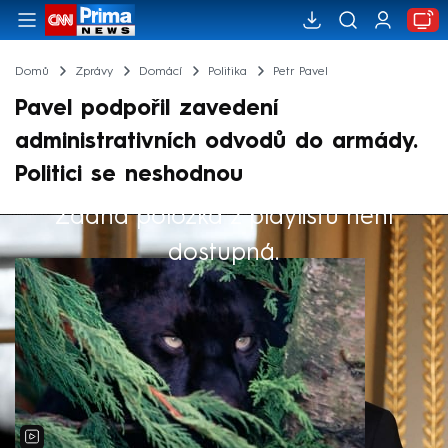
Domů
Zprávy
Domácí
Politika
Petr Pavel
Pavel podpořil zavedení
administrativních odvodů do armády.
Politici se neshodnou
Žádná položka z playlistu není
Výběr redakce
dostupná.