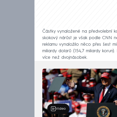
Částky vynaložené na předvolební ka
skokový nárůst je však podle CNN ne
reklamu vynaložilo něco přes šest mil
miliardy dolarů (154,7 miliardy korun
více než dvojnásobek.
Video