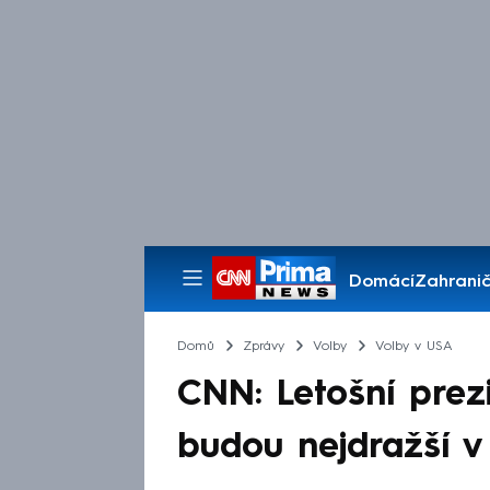
Domácí
Zahranič
Pořady
Domů
Zprávy
Volby
Volby v USA
CNN: Letošní prez
budou nejdražší v 