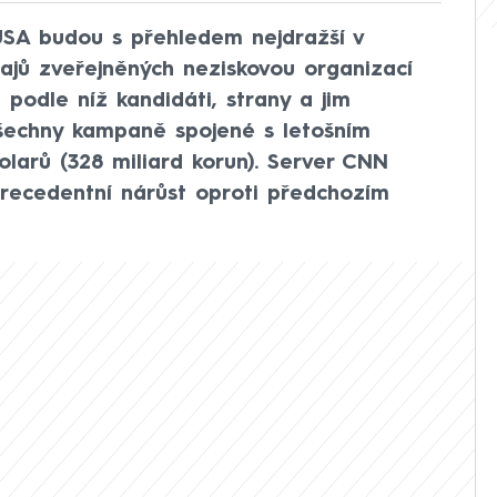
 USA budou s přehledem nejdražší v
dajů zveřejněných neziskovou organizací
, podle níž kandidáti, strany a jim
všechny kampaně spojené s letošním
olarů (328 miliard korun). Server CNN
precedentní nárůst oproti předchozím