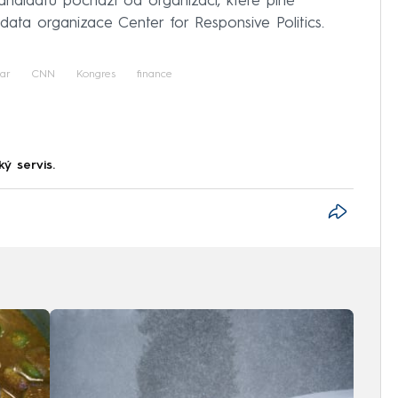
andidátů pochází od organizací, které plně
 data organizace Center for Responsive Politics.
lar
CNN
Kongres
finance
ký servis.