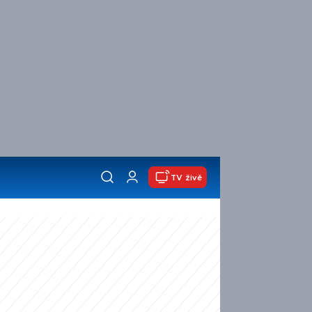
TV živě