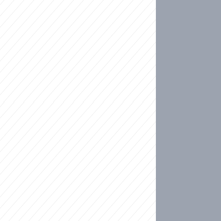
ideo
kat migranty do Česka? Sami by odešli, tvrdí exp
ické sebevraždě