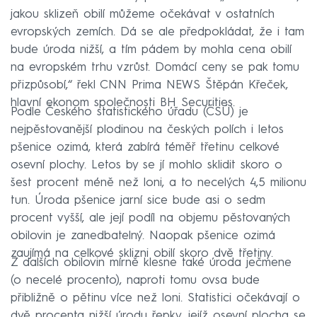
jakou sklizeň obilí můžeme očekávat v ostatních
evropských zemích. Dá se ale předpokládat, že i tam
bude úroda nižší, a tím pádem by mohla cena obilí
na evropském trhu vzrůst. Domácí ceny se pak tomu
přizpůsobí,“ řekl CNN Prima NEWS Štěpán Křeček,
hlavní ekonom společnosti BH Securities.
Podle Českého statistického úřadu (ČSÚ) je
nejpěstovanější plodinou na českých polích i letos
pšenice ozimá, která zabírá téměř třetinu celkové
osevní plochy. Letos by se jí mohlo sklidit skoro o
šest procent méně než loni, a to necelých 4,5 milionu
tun. Úroda pšenice jarní sice bude asi o sedm
procent vyšší, ale její podíl na objemu pěstovaných
obilovin je zanedbatelný. Naopak pšenice ozimá
zaujímá na celkové sklizni obilí skoro dvě třetiny.
Z dalších obilovin mírně klesne také úroda ječmene
(o necelé procento), naproti tomu ovsa bude
přibližně o pětinu více než loni. Statistici očekávají o
dvě procenta nižší úrodu řepky, jejíž osevní plocha se