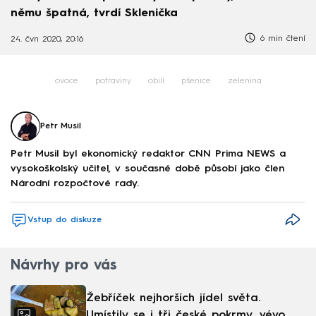
němu špatná, tvrdí Sklenička
6 min čtení
24. čvn 2020, 20:16
ovoce
potraviny
obilí
pšenice
zelenina
Petr Musil
Petr Musil byl ekonomický redaktor CNN Prima NEWS a
vysokoškolský učitel, v současné době působí jako člen
Národní rozpočtové rady.
Vstup do diskuze
Návrhy pro vás
Žebříček nejhorších jídel světa.
Umístily se i tři české pokrmy, vévodí