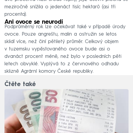
meziročně snížila o jedenáct tisíc hektarů (asi tři
procenta).
Ani ovoce se neurodí
Podprůměrný rok lze očekávat také v případě úrody
ovoce. Pouze angreštu, malin a ostružin se letos
sklidí více, než činí pětiletý průměr. Celkový objem
v tuzemsku vypěstovaného ovoce bude asi o
dvanáct procent méně, než bylo v posledních pěti
letech obvyklé. Vyplývá to z červnového odhadu
sklizně Agrární komory České republiky.
Čtěte také