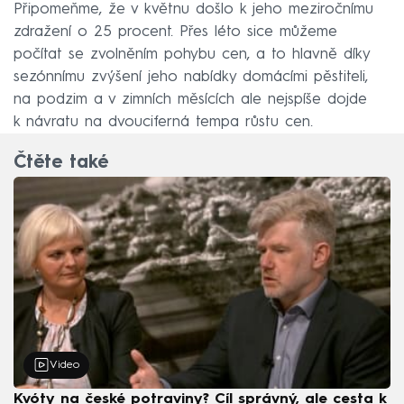
Připomeňme, že v květnu došlo k jeho meziročnímu
zdražení o 25 procent. Přes léto sice můžeme
počítat se zvolněním pohybu cen, a to hlavně díky
sezónnímu zvýšení jeho nabídky domácími pěstiteli,
na podzim a v zimních měsících ale nejspíše dojde
k návratu na dvouciferná tempa růstu cen.
Čtěte také
Video
Kvóty na české potraviny? Cíl správný, ale cesta k