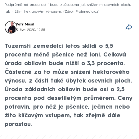
Podprůměrná úroda obilí bude způsobena jak snížením osevních ploch,
tak nižším hektarovým výnosem.
Zdroj: Profimedia.cz
Petr Musil
3. čvc 2020, 12:55
Tuzemští zemědělci letos sklidí o 5,5
procenta méně pšenice než loni. Celková
úroda obilovin bude nižší o 3,3 procenta.
Částečně za to může snížení hektarového
výnosu, z části také úbytek osevních ploch.
Úroda základních obilovin bude asi o 2,5
procenta pod desetiletým průměrem. Ceny
potravin, pro něž je pšenice, ječmen nebo
žito klíčovým vstupem, tak zřejmě dále
porostou.