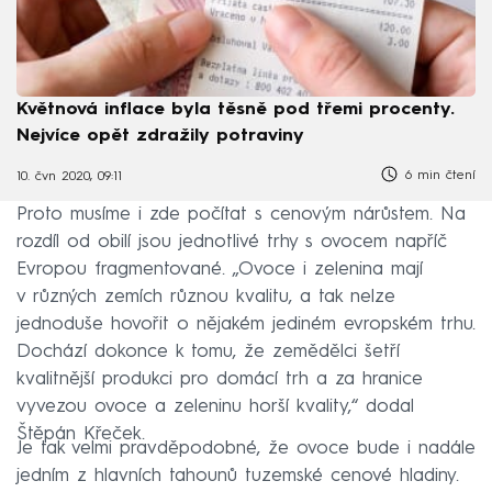
Květnová inflace byla těsně pod třemi procenty.
Nejvíce opět zdražily potraviny
6 min čtení
10. čvn 2020, 09:11
Proto musíme i zde počítat s cenovým nárůstem. Na
rozdíl od obilí jsou jednotlivé trhy s ovocem napříč
Evropou fragmentované. „Ovoce i zelenina mají
v různých zemích různou kvalitu, a tak nelze
jednoduše hovořit o nějakém jediném evropském trhu.
Dochází dokonce k tomu, že zemědělci šetří
kvalitnější produkci pro domácí trh a za hranice
vyvezou ovoce a zeleninu horší kvality,“ dodal
Štěpán Křeček.
Je tak velmi pravděpodobné, že ovoce bude i nadále
jedním z hlavních tahounů tuzemské cenové hladiny.