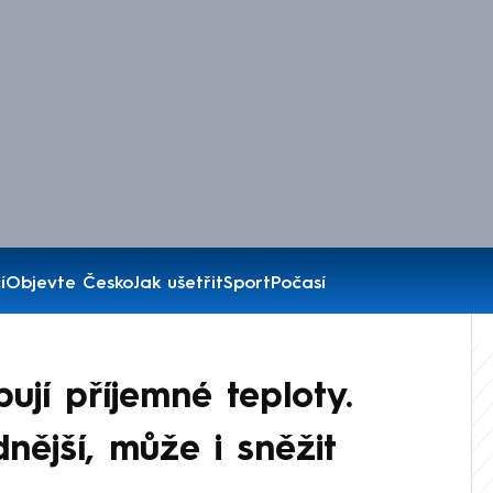
í
Objevte Česko
Jak ušetřit
Sport
Počasí
bují příjemné teploty.
nější, může i sněžit