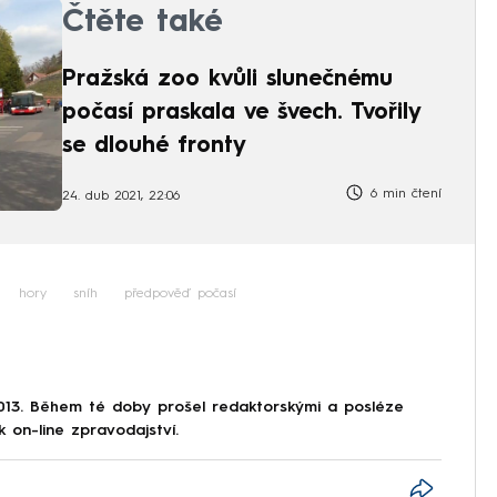
Čtěte také
Pražská zoo kvůli slunečnému
počasí praskala ve švech. Tvořily
se dlouhé fronty
6 min čtení
24. dub 2021, 22:06
hory
sníh
předpověď počasí
013. Během té doby prošel redaktorskými a posléze
k on-line zpravodajství.