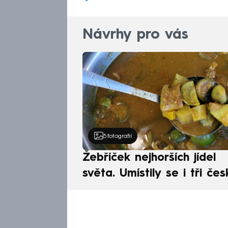
Návrhy pro vás
5
fotografií
Žebříček nejhorších jídel
světa. Umístily se i tři čes
pokrmy, vévodí skandináv
kuchyně