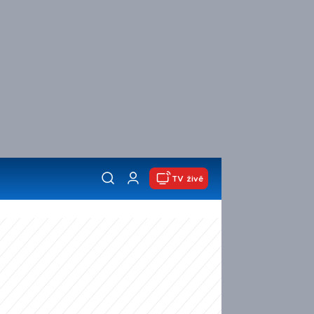
TV živě