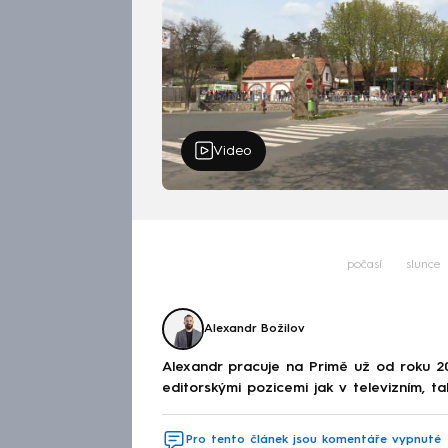
Video
počasí
slunce
Alexandr Božilov
Alexandr pracuje na Primě už od roku 2
editorskými pozicemi jak v televizním, ta
Pro tento článek jsou komentáře vypnuté