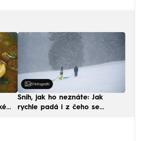
31
fotografií
Sníh, jak ho neznáte: Jak
ké
rychle padá i z čeho se
ská
skládá. A vločky nejsou bílé