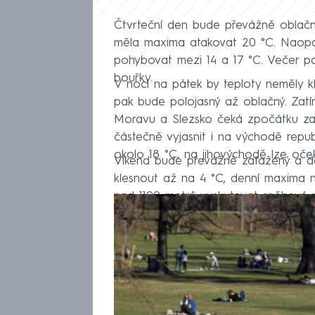
Čtvrteční den bude převážně oblačn
měla maxima atakovat 20 °C. Naopak
pohybovat mezi 14 a 17 °C. Večer pa
bouřky.
V noci na pátek by teploty neměly k
pak bude polojasný až oblačný. Zatímc
Moravu a Slezsko čeká zpočátku za
částečně vyjasnit i na východě repu
okolo 18 °C, na jihovýchodě lze oček
Víkend bude převážně zatažený a d
klesnout až na 4 °C, denní maxima 
nad 1100 metrů vyskytovat sněhové 