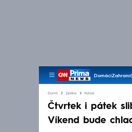
Domácí
Zahranič
Pořady
Domů
Zprávy
Počasí
Čtvrtek i pátek sli
Víkend bude chlad