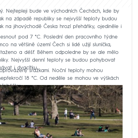
ý. Nejtepleji bude ve východních Čechách, kde by
 na západě republiky se nejvyšší teploty budou
k na jihovýchodě Česka hrozí přeháňky, ojediněle i
lesnout pod 7 °C. Poslední den pracovního týdne
o na většině území Čech si lidé užijí sluníčka,
taženo a déšť. Během odpoledne by se ale mělo
bliky. Nejvyšší denní teploty se budou pohybovat
ávat i dvacítku.
oprovázený srážkami. Noční teploty mohou
nepřekročí 18 °C. Od neděle se mohou ve výškách
přeháňky.