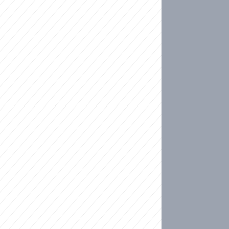
ideo
kat migranty do Česka? Sami by odešli, tvrdí exp
ické sebevraždě