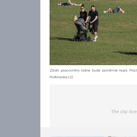
Závěr pracovního týdne bude poměrně teplý. Proch
Profimedia.cz