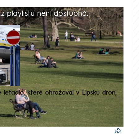
 playlistu není dostupná.
V
é letadlo, které ohrožoval v Lipsku dron,
Přilá
polit