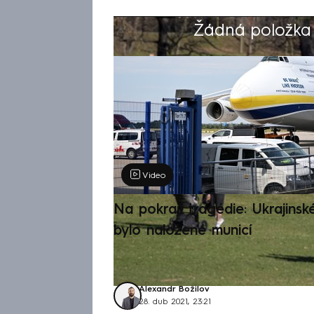
Žádná položka z
Výběr redakce
Video
Na pokraji tragédie: Ukrajinsk
bylo naložené municí
Alexandr Božilov
28. dub 2021, 23:21