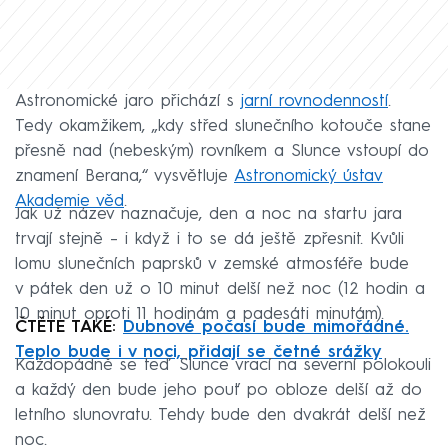
Astronomické jaro přichází s
jarní rovnodenností
.
Tedy okamžikem, „kdy střed slunečního kotouče stane
přesně nad (nebeským) rovníkem a Slunce vstoupí do
znamení Berana,“ vysvětluje
Astronomický ústav
Akademie věd
.
Jak už název naznačuje, den a noc na startu jara
trvají stejně – i když i to se dá ještě zpřesnit. Kvůli
lomu slunečních paprsků v zemské atmosféře bude
v pátek den už o 10 minut delší než noc (12 hodin a
10 minut oproti 11 hodinám a padesáti minutám).
ČTĚTE TAKÉ:
Dubnové počasí bude mimořádné.
Teplo bude i v noci, přidají se četné srážky
Každopádně se teď Slunce vrací na severní polokouli
a každý den bude jeho pouť po obloze delší až do
letního slunovratu. Tehdy bude den dvakrát delší než
noc.