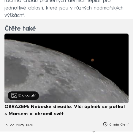
ročního chodu průměrných denních teplot pro
jednotlivé oblasti, které jsou v různých nadmořských
výškách“.
Čtěte také
12
fotografií
OBRAZEM: Nebeské divadlo. Vlčí úplněk se potkal
s Marsem a ohromil svět
6 min čtení
15. led 2025, 10:30