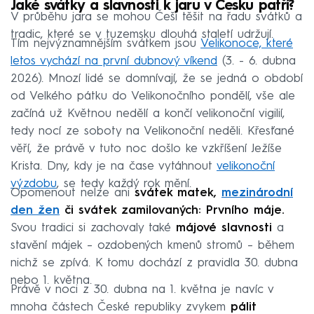
Jaké svátky a slavnosti k jaru v Česku patří?
V průběhu jara se mohou Češi těšit na řadu svátků a
tradic, které se v tuzemsku dlouhá staletí udržují.
Tím nejvýznamnějším svátkem jsou
Velikonoce, které
letos vychází na první dubnový víkend
(3. - 6. dubna
2026). Mnozí lidé se domnívají, že se jedná o období
od Velkého pátku do Velikonočního pondělí, vše ale
začíná už Květnou nedělí a končí velikonoční vigilií,
tedy nocí ze soboty na Velikonoční neděli. Křesťané
věří, že právě v tuto noc došlo ke vzkříšení Ježíše
Krista. Dny, kdy je na čase vytáhnout
velikonoční
výzdobu
, se tedy každý rok mění.
Opomenout nelze ani
svátek matek,
mezinárodní
den žen
či svátek zamilovaných: Prvního máje.
Svou tradici si zachovaly také
májové slavnosti
a
stavění májek – ozdobených kmenů stromů – během
nichž se zpívá. K tomu dochází z pravidla 30. dubna
nebo 1. května.
Právě v noci z 30. dubna na 1. května je navíc v
mnoha částech České republiky zvykem
pálit