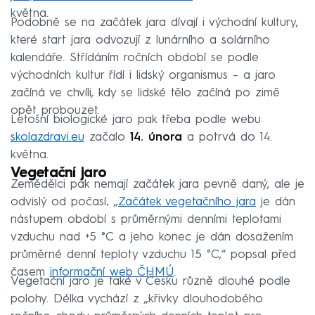
května.
Podobně se na začátek jara dívají i východní kultury,
které start jara odvozují z lunárního a solárního
kalendáře. Střídáním ročních období se podle
východních kultur řídí i lidský organismus – a jaro
začíná ve chvíli, kdy se lidské tělo začíná po zimě
opět probouzet.
Letošní biologické jaro pak třeba podle webu
skolazdravi.eu
začalo
14. února
a potrvá do 14.
května.
Vegetační jaro
Zemědělci pak nemají začátek jara pevně daný, ale je
odvislý od počasí
.
„
Začátek vegetačního jara
je dán
nástupem období s průměrnými denními teplotami
vzduchu nad +5 °C a jeho konec je dán dosažením
průměrné denní teploty vzduchu 15 °C,“ popsal před
časem
informační web ČHMÚ
.
Vegetační jaro je také v Česku různě dlouhé podle
polohy. Délka vychází z „křivky dlouhodobého