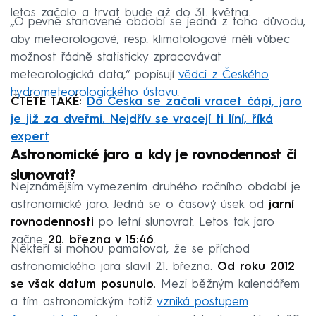
letos začalo a trvat bude až do 31. května.
„O pevně stanovené období se jedná z toho důvodu,
aby meteorologové, resp. klimatologové měli vůbec
možnost řádně statisticky zpracovávat
meteorologická data,“ popisují
vědci z Českého
hydrometeorologického ústavu
.
ČTĚTE TAKÉ:
Do Česka se začali vracet čápi, jaro
je již za dveřmi. Nejdřív se vracejí ti líní, říká
expert
Astronomické
jaro a kdy je rovnodennost či
slunovrat?
Nejznámějším vymezením druhého ročního období je
astronomické jaro. Jedná se o časový úsek od
jarní
rovnodennosti
po letní slunovrat. Letos tak jaro
začne
20. března v 15:46
.
Někteří si mohou pamatovat, že se příchod
astronomického jara slavil 21. března.
Od roku 2012
se však datum posunulo.
Mezi běžným kalendářem
a tím astronomickým totiž
vzniká postupem