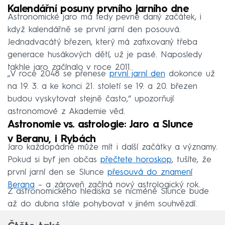
Kalendářní posuny prvního jarního dne
Astronomické jaro má tedy pevně daný začátek, i
když kalendářně se první jarní den posouvá.
Jednadvacátý březen, který má zafixovaný třeba
generace husákových dětí, už je pasé. Naposledy
takhle jaro začínalo v roce 2011.
„V roce 2048 se přenese
první jarní den
dokonce už
na 19. 3. a ke konci 21. století se 19. a 20. březen
budou vyskytovat stejně často,“ upozorňují
astronomové z Akademie věd.
Astronomie vs. astrologie: Jaro a Slunce
v Beranu, i Rybách
Jaro každopádně může mít i další začátky a významy.
Pokud si byť jen občas
přečtete horoskop
, tušíte, že
první jarní den se Slunce
přesouvá do znamení
Berana
– a zároveň začíná nový astrologický rok.
Z astronomického hlediska se nicméně Slunce bude
až do dubna stále pohybovat v jiném souhvězdí.