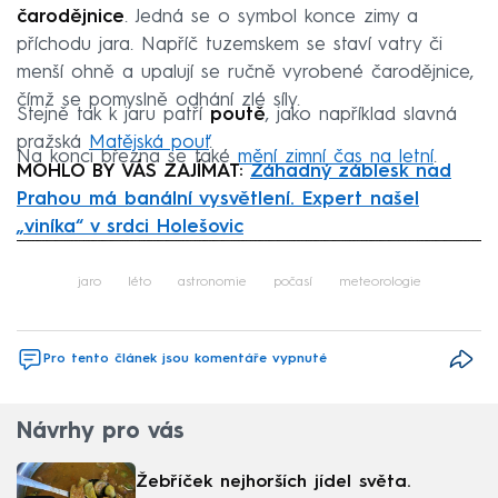
čarodějnice
. Jedná se o symbol konce zimy a
příchodu jara. Napříč tuzemskem se staví vatry či
menší ohně a upalují se ručně vyrobené čarodějnice,
čímž se pomyslně odhání zlé síly.
Stejně tak k jaru patří
poutě
, jako například slavná
pražská
Matějská pouť
.
Na konci března se také
mění zimní čas na letní
.
MOHLO BY VÁS ZAJÍMAT:
Záhadný záblesk nad
Prahou má banální vysvětlení. Expert našel
„viníka“ v srdci Holešovic
Failed to fetch
jaro
léto
astronomie
počasí
meteorologie
Pro tento článek jsou komentáře vypnuté
Návrhy pro vás
Žebříček nejhorších jídel světa.