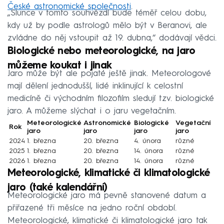
České astronomické společnosti
.
„Slunce v tomto souhvězdí bude téměř celou dobu,
kdy už by podle astrologů mělo být v Beranovi, ale
zvládne do něj vstoupit až 19. dubna,“ dodávají vědci.
Biologické nebo meteorologické, na jaro
můžeme koukat i jinak
Jaro může být ale pojaté ještě jinak. Meteorologové
mají dělení jednodušší, lidé inklinující k celostní
medicíně či východním filozofiím sledují tzv. biologické
jaro. A můžeme slýchat i o jaru vegetačním.
Meteorologické
Astronomické
Biologické
Vegetační
Rok
jaro
jaro
jaro
jaro
2024
1. března
20. března
4. února
různé
2025
1. března
20. března
14. února
různé
2026
1. března
20. března
14. února
různé
Meteorologické, klimatické či klimatologické
jaro (také kalendářní)
Meteorologické jaro má pevně stanovené datum a
přiřazené tři měsíce na jedno roční období.
Meteorologické, klimatické či klimatologické jaro tak