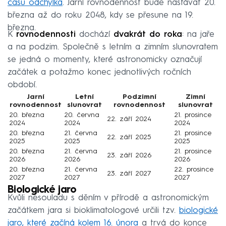
času odchylka
. Jarní rovnodennost bude nastávat 20.
března až do roku 2048, kdy se přesune na 19.
března.
K
rovnodennosti
dochází
dvakrát do roka
: na jaře
a na podzim. Společně s letním a zimním slunovratem
se jedná o momenty, které astronomicky označují
začátek a potažmo konec jednotlivých ročních
období.
Jarní
Letní
Podzimní
Zimní
rovnodennost
slunovrat
rovnodennost
slunovrat
20. března
20. června
21. prosince
22. září 2024
2024
2024
2024
20. března
21. června
21. prosince
22. září 2025
2025
2025
2025
20. března
21. června
21. prosince
23. září 2026
2026
2026
2026
20. března
21. června
22. prosince
23. září 2027
2027
2027
2027
Biologické jaro
Kvůli nesouladu s děním v přírodě a astronomickým
začátkem jara si bioklimatologové určili tzv.
biologické
jaro, které začíná kolem 16. února
a trvá do konce