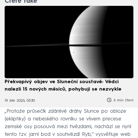
Čtěte také
Překvapivý objev ve Sluneční soustavě: Vědci
nalezli 15 nových měsíců, pohybují se nezvykle
6 min čtení
19. bře 2026, 05:30
„Protože průsečík zdánlivé dráhy Slunce po obloze
(ekliptiky) a nebeského rovníku se vlivem precese
zemské osy posouvá mezi hvězdami, nachází se nyní
tento tzv. jarní bod v souhvězdí Ryb,“ vysvětluje web