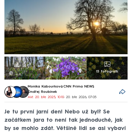
15 fotografií
Monika Kabourková
,
CNN Prima NEWS
,
Ondřej Roubínek
Akt. 20. bře 2025, 10:10
• 20. bře 2026, 07:05
Je tu první jarní den! Nebo už byl? Se
začátkem jara to není tak jednoduché, jak
by se mohlo zdát. Většině lidí se asi vybaví