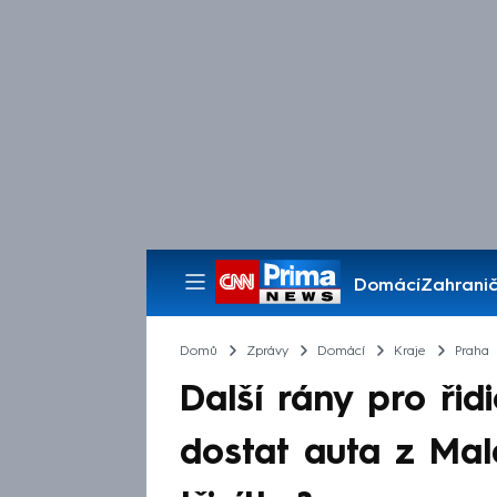
Domácí
Zahranič
Pořady
Domů
Zprávy
Domácí
Kraje
Praha
Další rány pro řid
dostat auta z Mal