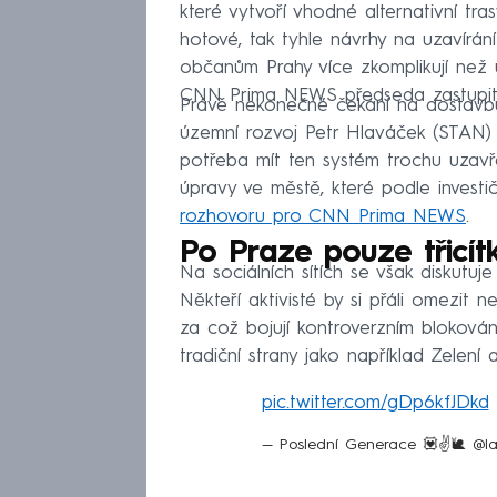
které vytvoří vhodné alternativní tr
hotové, tak tyhle návrhy na uzavírán
občanům Prahy více zkomplikují než 
CNN Prima NEWS předseda zastupitel
Právě nekonečné čekání na dostavbu o
územní rozvoj Petr Hlaváček (STAN) 
potřeba mít ten systém trochu uzav
úpravy ve městě, které podle invest
rozhovoru pro CNN Prima NEWS
.
Po Praze pouze třicít
Na sociálních sítích se však diskutuj
Někteří aktivisté by si přáli omezit 
za což bojují kontroverzním blokován
tradiční strany jako například Zelení
pic.twitter.com/gDp6kfJDkd
— Poslední Generace 💟✌🐌 @la