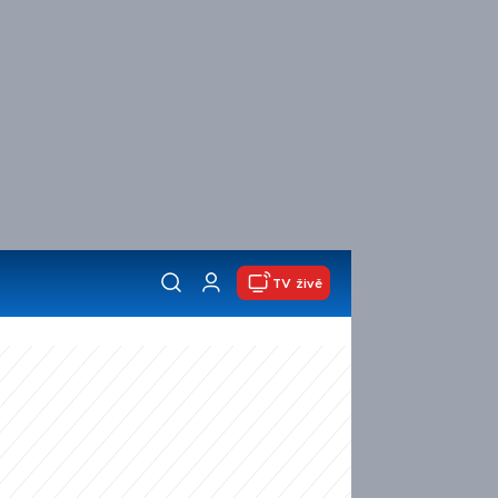
TV živě