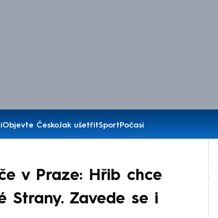
í
Objevte Česko
Jak ušetřit
Sport
Počasí
iče v Praze: Hřib chce
é Strany. Zavede se i