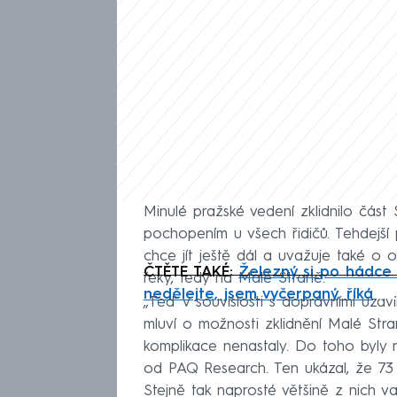
Minulé pražské vedení zklidnilo část
pochopením u všech řidičů. Tehdejší
chce jít ještě dál a uvažuje také o
ČTĚTE TAKÉ:
Železný si po hádce 
řeky, tedy na Malé Straně.
Fa
nedělejte, jsem vyčerpaný, říká
„Teď v souvislosti s dopravními uzav
mluví o možnosti zklidnění Malé Str
komplikace nenastaly. Do toho byly 
od PAQ Research. Ten ukázal, že 73 
Stejně tak naprosté většině z nich va