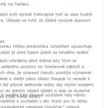
řib na Twitteru.
rkami kvůli opravě tramvajové trati se zase hodně
any. Ukázalo se totiž, že žádné výrazné dopravní
023
vinku. Hřibův předchůdce Scheinherr upozorňuje,
 přijat již před časem právě za minulého vedení
byla schválena před dvěma lety. Vloni se
av veřejného prostoru na Smetanově nábřeží a
nich víme, že omezení tranzitu pomůže významně
linek a zklidní celou oblast. Naopak to nevede k
 též přesně definován režim, aby všichni rezidenti,
t do daných oblastí vjíždět, a tedy se skutečně
tí podíleli také členové současné rady města.
rr pro CNN Prima NEWS.
rospěšné a souhlasím s ním. Navíc pro to tehdy
olupředkládal náměstek Hlaváček,“ upřesnil