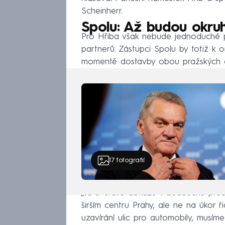
Scheinherr.
Spolu: Až budou okru
Pro Hřiba však nebude jednoduché pr
partnerů. Zástupci Spolu by totiž k 
momentě dostavby obou pražských o
17
fotografií
„Já si určitě dokážu v budoucnu před
širším centru Prahy, ale ne na úkor 
uzavírání ulic pro automobily, musíme