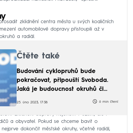
hy
osadit zklidnění centra města u svých koaličních
omezení automobilové dopravy přistoupili až v
kruhů a radiál.
Čtěte také
Budování cyklopruhů bude
pokračovat, připouští Svoboda.
Jaká je budoucnost okruhů či
metra?
6 min čtení
25. úno 2023, 17:38
stavit zklidnění dopravy nejenom v užším, ale i
řidičů a obyvatel. Pokud se chceme bavit o
 nejprve dokončit městské okruhy, včetně radiál,