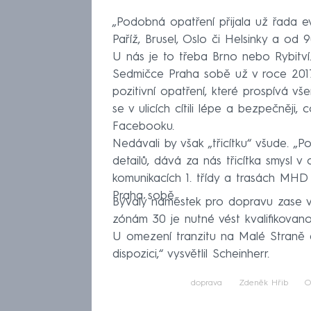
„Podobná opatření přijala už řada e
Paříž, Brusel, Oslo či Helsinky a od
U nás je to třeba Brno nebo Rybitv
Sedmičce Praha sobě už v roce 2017
pozitivní opatření, které prospívá vš
se v ulicích cítili lépe a bezpečněji
Facebooku.
Nedávali by však „třicítku“ všude. 
detailů, dává za nás třicítka smysl 
komunikacích 1. třídy a trasách MHD 
Praha sobě.
Bývalý náměstek pro dopravu zase v t
zónám 30 je nutné vést kvalifikova
U omezení tranzitu na Malé Straně 
dispozici,“ vysvětlil Scheinherr.
doprava
Zdeněk Hřib
O