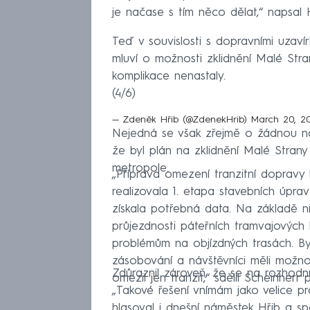
je načase s tím něco dělat,“ napsal H
Teď v souvislosti s dopravními uzaví
mluví o možnosti zklidnění Malé Str
komplikace nenastaly.
(4/6)
— Zdeněk Hřib (@ZdenekHrib)
March 20, 2
Nejedná se však zřejmě o žádnou no
že byl plán na zklidnění Malé Strany
metropole.
„Příprava omezení tranzitní dopravy 
realizovala 1. etapa stavebních úpr
získala potřebná data. Na základě 
průjezdnosti páteřních tramvajových 
problémům na objízdných trasách. Byl
zásobování a návštěvníci měli možnos
Zdůraznil zároveň, že se na rozhodnu
omezil jen tranzit,“ sdělil Scheinhe
„Takové řešení vnímám jako velice p
hlasoval i dnešní náměstek Hřib a sp