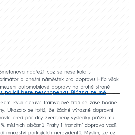
 Smetanova nábřeží, což se nesetkalo s
 primátor a dnešní náměstek pro dopravu Hřib však
 omezení automobilové dopravy na druhé straně
s policií bere neschopenku. Blázna ze mě
iled to fetch
írkami kvůli opravě tramvajové trati se zase hodně
any. Ukázalo se totiž, že žádné výrazné dopravní
navíc před pár dny zveřejněny výsledky průzkumu
% místních občanů Prahy 1 tranzitní doprava vadí.
dí množství parkujících nerezidentů. Myslím, že už