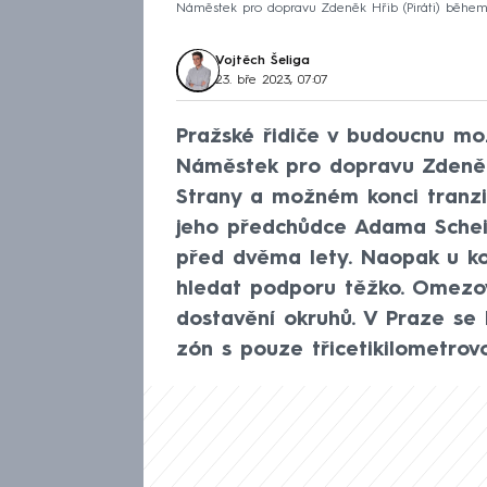
Náměstek pro dopravu Zdeněk Hřib (Piráti) běhe
Vojtěch Šeliga
23. bře 2023, 07:07
Pražské řidiče v budoucnu mo
Náměstek pro dopravu Zdeněk 
Strany a možném konci tranzit
jeho předchůdce Adama Schein
před dvěma lety. Naopak u ko
hledat podporu těžko. Omezo
dostavění okruhů. V Praze se
zón s pouze třicetikilometrovo