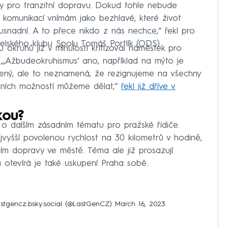
asy pro tranzitní dopravu. Dokud tohle nebude
í komunikací vnímám jako bezhlavé, které život
usnadní. A to přece nikdo z nás nechce,“ řekl pro
ského klubu Spolu Tomáš Portlík (ODS).
kruhů již v minulosti kritizoval náměstek pro
„‚Ažbudeokruhismus‘ ano, například na mýto je
řený, ale to neznamená, že rezignujeme na všechny
ičních možností můžeme dělat,“
řekl již dříve v
kou?
e o dalším zásadním tématu pro pražské řidiče.
nejvyšší povolenou rychlost na 30 kilometrů v hodině,
ím dopravy ve městě. Téma ale již prosazují
 a otevírá je také uskupení Praha sobě.
stgencz.bsky.social (@LastGenCZ)
March 16, 2023