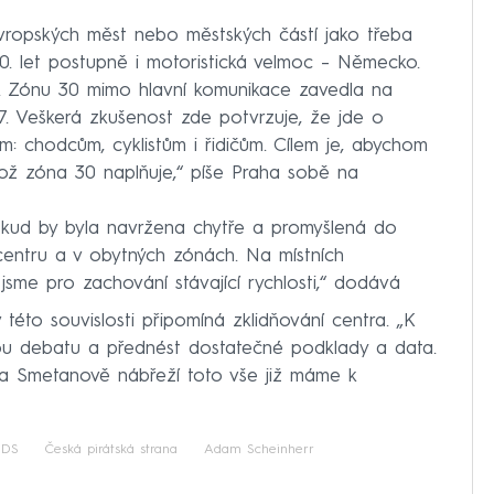
vropských měst nebo městských částí jako třeba
 90. let postupně i motoristická velmoc – Německo.
í. Zónu 30 mimo hlavní komunikace zavedla na
. Veškerá zkušenost zde potvrzuje, že jde o
em: chodcům, cyklistům i řidičům. Cílem je, abychom
, což zóna 30 naplňuje,“ píše Praha sobě na
„Pokud by byla navržena chytře a promyšlená do
v centru a v obytných zónách. Na místních
jsme pro zachování stávající rychlosti,“ dodává
éto souvislosti připomíná zklidňování centra. „K
nou debatu a přednést dostatečné podklady a data.
a Smetanově nábřeží toto vše již máme k
DS
Česká pirátská strana
Adam Scheinherr