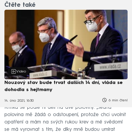
Čtěte také
Video
Nouzový stav bude trvat dalších 14 dní, vláda se
dohodla s hejtmany
6 min čtení
14. úno 2021, 16:30
Kritika se podle ní dělí na dvě poloviny. „Jedna
polovina mě žádá o odstoupení, protože chci uvolnit
opatření a mám na svých rukou krev a mé svědomí
se má vyrovnat s tím, že díky mně budou umírat