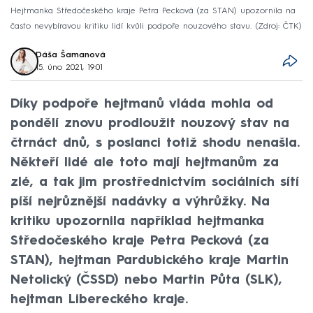
Hejtmanka Středočeského kraje Petra Pecková (za STAN) upozornila na
často nevybíravou kritiku lidí kvůli podpoře nouzového stavu.
Zdroj: ČTK
Dáša Šamanová
15. úno 2021, 19:01
Díky podpoře hejtmanů vláda mohla od
pondělí znovu prodloužit nouzový stav na
čtrnáct dnů, s poslanci totiž shodu nenašla.
Někteří lidé ale toto mají hejtmanům za
zlé, a tak jim prostřednictvím sociálních sítí
píší nejrůznější nadávky a výhrůžky. Na
kritiku upozornila například hejtmanka
Středočeského kraje Petra Pecková (za
STAN), hejtman Pardubického kraje Martin
Netolický (ČSSD) nebo Martin Půta (SLK),
hejtman Libereckého kraje.