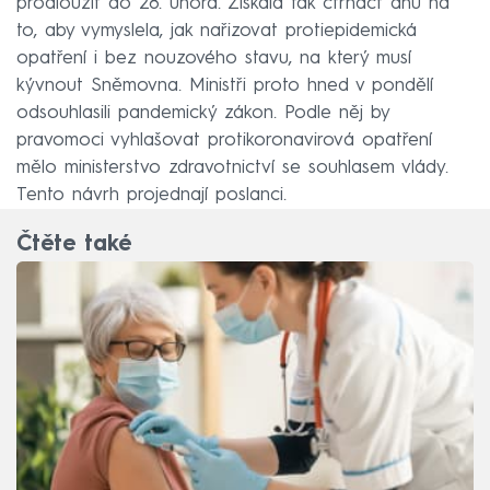
prodloužit do 28. února. Získala tak čtrnáct dnů na
to, aby vymyslela, jak nařizovat protiepidemická
opatření i bez nouzového stavu, na který musí
kývnout Sněmovna. Ministři proto hned v pondělí
odsouhlasili pandemický zákon. Podle něj by
pravomoci vyhlašovat protikoronavirová opatření
mělo ministerstvo zdravotnictví se souhlasem vlády.
Tento návrh projednají poslanci.
Čtěte také