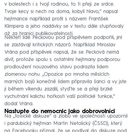
v bolestech i s tvojí rodinou, to ti přeji ze srdce.
Tvoje kecy si nech na doma, kobylí hlavo,“ napsal
hejtmance například profil s názvem František
Klimpera a jeho nadávky se v textu dále stupňovaly
až za hranici publikovatelnosti.
Někteří lidé Peckovou pod příspěvkem podpořili, jiní
se zastávají kritických názorů. Například Miroslav
Vrána pod příspěvek napsal, že se Pecková nemá
divit, protože spolu s ostatními hejtmany podporou
prodloužení nouzového stavu podrazila lidem
zlomenou nohu. „Opozice po mnoha měsících
marných bojů konečně lidem připravila šanci a vy jste
ji během víkendu zazdili, styďte se a přeji brzké
vychutnání kalichu hořkosti vaší politické funkce,“
dodal Vrána.
Nastupte do nemocnic jako dobrovolníci
Na „toxické diskuze“ a zlobu ve společnosti upozornil
i pardubický hejtman Martin Netolický (ČSSD), který
na Facebooku přiznal, že se podíval do diskuze pod