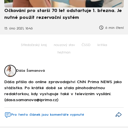
Očkování pro starší 70 let odstartuje 1. března. Je
nutné použít rezervační systém
6 min čtení
15. úno 2021, 16:46
Středočeský kraj
nouzový stav
ČSSD
kritika
hejtman
Dáša Šamanová
Dáša přišla do online zpravodajství CNN Prima NEWS jako
stážistka. Po krátké době se stala plnohodnotnou
redaktorkou, kdy vystupuje také v televizním vysílání.
(dasa.samanova@iprima.cz)
Pro tento článek jsou komentáře vypnuté