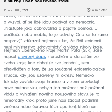
a služby i bez nouzového stavu
6 min čtení
15. úno 2021, 17:01
Dodal, že nehodlá asistovat u hrátek se zdravím lidí
a vyzval, ať se lidé jdou podívat do nemocnic.
„Nastupte jako dobrovolníci a pojďte pomoci. U
počítače nebo mobilu, to je odvahy. Ono se to samo
nespraví,“ zdůraznil hejtman s tím, že řídit epidemii
musí ministerstvo zdravotnictví a vláda, nikoliv kraje.
Hejtman Libereckého kraje Martin Půta (SLK) zase
napsal
otevřený dopis
starostkám a starostům ze
svého kraje, kde obhajuje své jednání. „Jsem
přesvědčen o tom, že za současné epidemiologické
situace, kdy jsou uzavřeny tři okresy, Německo
fakticky zavřelo svoje hranice a v zemi převládají
nové mutace viru, nebyla jiná možnost než požádat
vládu o vyhlášení nového nouzového stavu. Je to
mimořádný krok, proto jsme naši žádost podmínili
změnou nebo úpravou těch opatření, která nám