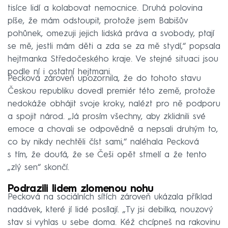
tisíce lidí a kolabovat nemocnice. Druhá polovina
píše, že mám odstoupit, protože jsem Babišův
pohůnek, omezuji jejich lidská práva a svobody, ptají
se mě, jestli mám děti a zda se za mě stydí,“ popsala
hejtmanka Středočeského kraje. Ve stejné situaci jsou
podle ní i ostatní hejtmani.
Pecková zároveň upozornila, že do tohoto stavu
Českou republiku dovedl premiér této země, protože
nedokáže obhájit svoje kroky, nalézt pro ně podporu
a spojit národ. „Já prosím všechny, aby zklidnili své
emoce a chovali se odpovědně a nepsali druhým to,
co by nikdy nechtěli číst sami,“ naléhala Pecková
s tím, že doufá, že se Češi opět stmelí a že tento
„zlý sen“ skončí.
Podrazili lidem zlomenou nohu
Pecková na sociálních sítích zároveň ukázala příklad
nadávek, které jí lidé posílají. „Ty jsi debilka, nouzový
stav si vyhlas u sebe doma. Kéž chcípneš na rakovinu