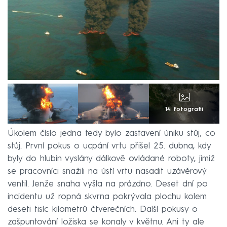
14 fotografií
Úkolem číslo jedna tedy bylo zastavení úniku stůj, co
stůj. První pokus o ucpání vrtu přišel 25. dubna, kdy
byly do hlubin vyslány dálkově ovládané roboty, jimiž
se pracovníci snažili na ústí vrtu nasadit uzávěrový
ventil. Jenže snaha vyšla na prázdno. Deset dní po
incidentu už ropná skvrna pokrývala plochu kolem
deseti tisíc kilometrů čtverečních. Další pokusy o
zašpuntování ložiska se konaly v květnu. Ani ty ale