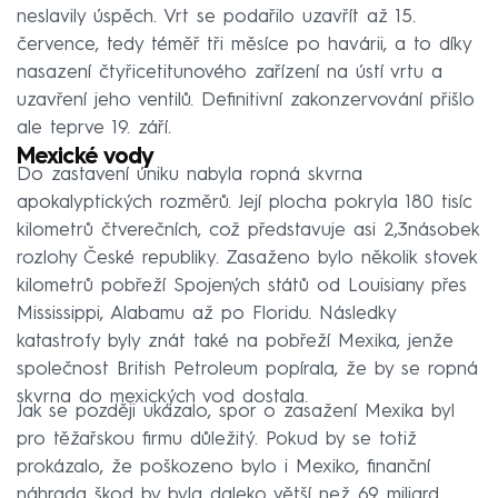
neslavily úspěch. Vrt se podařilo uzavřít až 15.
července, tedy téměř tři měsíce po havárii, a to díky
nasazení čtyřicetitunového zařízení na ústí vrtu a
uzavření jeho ventilů. Definitivní zakonzervování přišlo
ale teprve 19. září.
Mexické vody
Do zastavení úniku nabyla ropná skvrna
apokalyptických rozměrů. Její plocha pokryla 180 tisíc
kilometrů čtverečních, což představuje asi 2,3násobek
rozlohy České republiky. Zasaženo bylo několik stovek
kilometrů pobřeží Spojených států od Louisiany přes
Mississippi, Alabamu až po Floridu. Následky
katastrofy byly znát také na pobřeží Mexika, jenže
společnost British Petroleum popírala, že by se ropná
skvrna do mexických vod dostala.
Jak se později ukázalo, spor o zasažení Mexika byl
pro těžařskou firmu důležitý. Pokud by se totiž
prokázalo, že poškozeno bylo i Mexiko, finanční
náhrada škod by byla daleko větší než 69 miliard