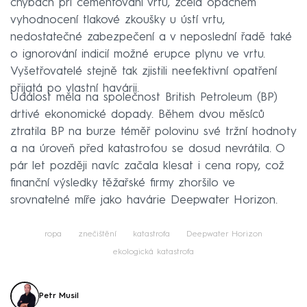
chybách při cementování vrtu, zcela opačném
vyhodnocení tlakové zkoušky u ústí vrtu,
nedostatečné zabezpečení a v neposlední řadě také
o ignorování indicií možné erupce plynu ve vrtu.
Vyšetřovatelé stejně tak zjistili neefektivní opatření
přijatá po vlastní havárii.
Událost měla na společnost British Petroleum (BP)
drtivé ekonomické dopady. Během dvou měsíců
ztratila BP na burze téměř polovinu své tržní hodnoty
a na úroveň před katastrofou se dosud nevrátila. O
pár let později navíc začala klesat i cena ropy, což
finanční výsledky těžařské firmy zhoršilo ve
srovnatelné míře jako havárie Deepwater Horizon.
ropa
znečištění
katastrofa
Deepwater Horizon
ekologická katastrofa
Petr Musil