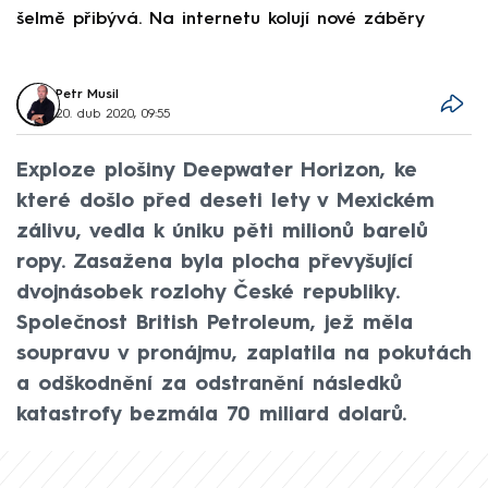
šelmě přibývá. Na internetu kolují nové záběry
d
Petr Musil
20. dub 2020, 09:55
Exploze plošiny Deepwater Horizon, ke
které došlo před deseti lety v Mexickém
zálivu, vedla k úniku pěti milionů barelů
ropy. Zasažena byla plocha převyšující
dvojnásobek rozlohy České republiky.
Společnost British Petroleum, jež měla
soupravu v pronájmu, zaplatila na pokutách
a odškodnění za odstranění následků
katastrofy bezmála 70 miliard dolarů.