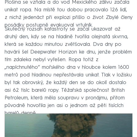
Plošina se vzňala a do vod Mexického zálivu začala
unikat ropa. Na místě tou dobou pracovalo 126 lidí,
z nichž jedenáct při explozi přišlo o život. Zbylé členy
posádky postupně evakuoval vrtulník.
Skutečný rozsah katastrofy se začal ukazovat až
druhý den, kdy se na hladině tvořila olejnatá skvrna,
která se každou minutou zvětšovala. Dva dny po
havárii šel Deepwater Horizon ke dnu, jenže problém
tím zdaleka nebyl vyřešen. Ropa totiž z
„napíchnutého“ mořského dna v hloubce kolem 1600
metrů pod hladinou nepřestávala unikat. Tlak v ložisku
byl tak obrovský, že každý den se do okolí dostalo
asi 62 tisíc barelů ropy. Těžařská společnost British
Petroleum, která měla soupravu v pronájmu, přitom
původně hovořila jen asi o jednom až pěti tisících
barelů denně.