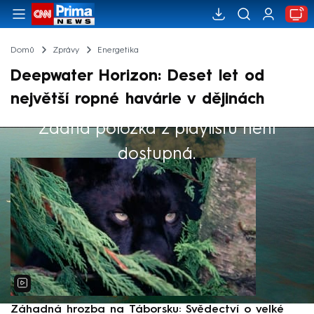
Domů
Zprávy
Energetika
Deepwater Horizon: Deset let od
největší ropné havárie v dějinách
Žádná položka z playlistu není
Výběr redakce
dostupná.
Záhadná hrozba na Táborsku: Svědectví o velké
S