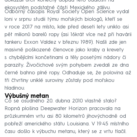
dokázali určit konečný dopad této události na
ekosystém podstatné části Mexického zálivu.
Odborný časopis Royal Society Open Science vydal
loni v srpnu studii týmu mořských biologů, kteří se
v roce 2017 na místo, kde před deseti lety uniklo asi
pět milionů barelů ropy (asi 16krát více než při havárii
tankeru Exxon Valdez v březnu 1989). Našli zde jen
masivně poškozené členovce jako kraby a krevety
s chybějícími končetinami a těly posetými nádory či
parazity. Živočichové svým pohybem zvedali ze dna
černé bahno plné ropy. Odhaduje se, že polovina až
tři čtvrtiny uniklé suroviny zůstaly pod mořskou
hladinou.
Výbušný metan
Co se osudného 20. dubna 2010 vlastně stalo?
Ropná plošina Deepwater Horizon pracovala na
průzkumném vrtu asi 80 kilometrů jihovýchodně od
pobřeží amerického státu Louisiana. V 19:45 místního
času došlo k výbuchu metanu, který se z vrtu tlačil.