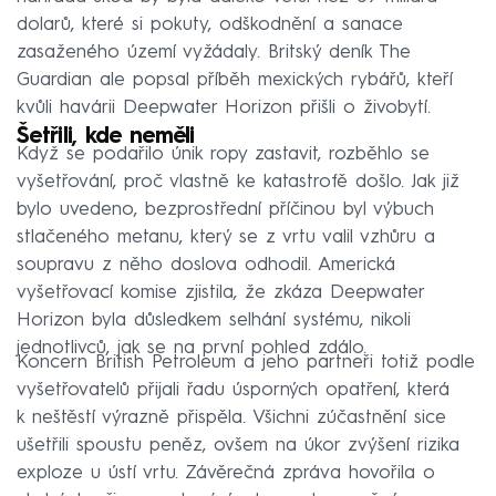
dolarů, které si pokuty, odškodnění a sanace
zasaženého území vyžádaly. Britský deník The
Guardian ale popsal příběh mexických rybářů, kteří
kvůli havárii Deepwater Horizon přišli o živobytí.
Šetřili, kde neměli
Když se podařilo únik ropy zastavit, rozběhlo se
vyšetřování, proč vlastně ke katastrofě došlo. Jak již
bylo uvedeno, bezprostřední příčinou byl výbuch
stlačeného metanu, který se z vrtu valil vzhůru a
soupravu z něho doslova odhodil. Americká
vyšetřovací komise zjistila, že zkáza Deepwater
Horizon byla důsledkem selhání systému, nikoli
jednotlivců, jak se na první pohled zdálo.
Koncern British Petroleum a jeho partneři totiž podle
vyšetřovatelů přijali řadu úsporných opatření, která
k neštěstí výrazně přispěla. Všichni zúčastnění sice
ušetřili spoustu peněz, ovšem na úkor zvýšení rizika
exploze u ústí vrtu. Závěrečná zpráva hovořila o