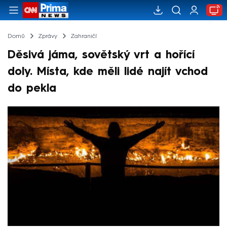
Domů
Zprávy
Zahraničí
Děsivá jáma, sovětský vrt a hořící
doly. Místa, kde měli lidé najít vchod
do pekla