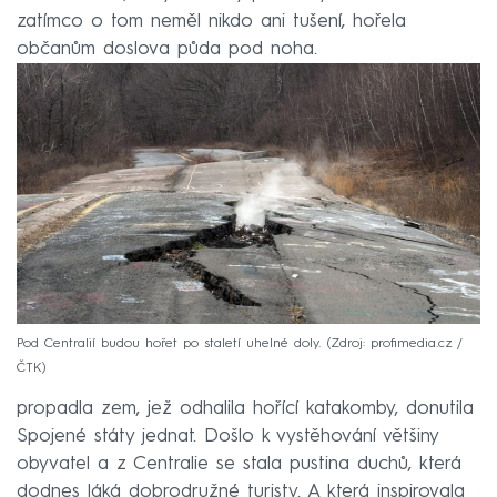
zatímco o tom neměl nikdo ani tušení, hořela
občanům doslova půda pod noha.
Pod Centralií budou hořet po staletí uhelné doly.
Zdroj: profimedia.cz /
ČTK
Až událost z roku 1981, kdy se pod jedním chlapcem
propadla zem, jež odhalila hořící katakomby, donutila
Spojené státy jednat. Došlo k vystěhování většiny
obyvatel a z Centralie se stala pustina duchů, která
dodnes láká dobrodružné turisty. A která inspirovala