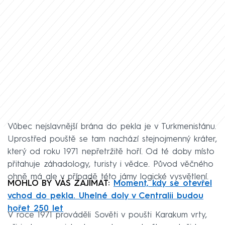
Vůbec nejslavnější brána do pekla je v Turkmenistánu.
Uprostřed pouště se tam nachází stejnojmenný kráter,
který od roku 1971 nepřetržitě hoří. Od té doby místo
přitahuje záhadology, turisty i vědce. Původ věčného
ohně má ale v případě této jámy logické vysvětlení.
MOHLO BY VÁS ZAJÍMAT:
Moment, kdy se otevřel
vchod do pekla. Uhelné doly v Centralii budou
hořet 250 let
V roce 1971 prováděli Sověti v poušti Karakum vrty,