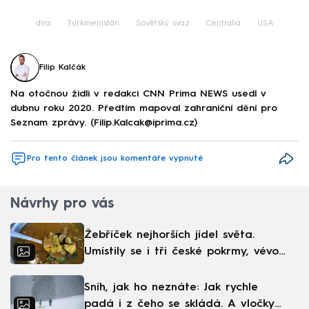
Failed to fetch
díra
Turkmenistán
Sovětský svaz
Centralia
USA
Filip Kalčák
Na otočnou židli v redakci CNN Prima NEWS usedl v
dubnu roku 2020. Předtím mapoval zahraniční dění pro
Seznam zprávy. (Filip.Kalcak@iprima.cz)
Pro tento článek jsou komentáře vypnuté
Návrhy pro vás
Žebříček nejhorších jídel světa.
Umístily se i tři české pokrmy, vévodí
skandinávská kuchyně
Sníh, jak ho neznáte: Jak rychle
padá i z čeho se skládá. A vločky