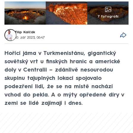
7 fotografií
Filip Kalčák
10. zář 2023, 06:47
Hořící jáma v Turkmenistánu, gigantický
sovětský vrt u finských hranic a americké
doly v Centralii – zdánlivě nesourodou
skupinu tajuplných lokací spojovalo
podezření lidí, že se na místě nachází
vchod do pekla. A o mýty opředené díry v
zemi se lidé zajímají i dnes.