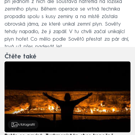
při jednom z nich ale soustava natrefila na ložiska
zemního plynu. Během operace se vrtná technika
propadla spolu s kusy zeminy a na místě zůstala
obrovská jáma, ze které unikal zemní plyn. Sověty
tehdy napadlo, že ji zapálí. V tu chvíli začal unikající
plyn hořet. Co mělo podle Sovětů přestat za pár dní,
trvá už přes padesát let.
Čtěte také
4
fotografií