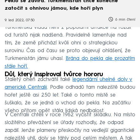
Peklo se zavírá. Turkmenistán chce konečně
zatočit s ohnivou jámou, kde hoří plyn
6 min čtení
9. led 2022, 07:50
Turkmenská vláda není z populární atrakce na rozdíl
od turistů nijak nadšená. Pravidelně lamentuje nad
tím, že země přichází kvůli ohni o strategickou
surovinu. Čas od času se proto objevují ohlášení, že
Turkmenistán jámu uhasí.
Brána do pekla ale prozatím
stále hoří.
Důl, který inspiroval tvůrce hororu
Staletý oheň zachvátil také
legendární uhelné doly v
americké Centralii
. Podle odhadů tam naleziště budou
hořet ještě asi 250 let. Také o tomto místě se
šuškalo, že se jedná o vchod do pekla. Na začátku
všeho přitom opět stála lidská nedbalost.
V Centralii chtěli v roce 1962 vyčistit skládku. Na místo
složitého převážení se úřady rozhodly, že odpad
zapálí. Jenže plameny přeskočily na vedlejší gigantické
naleziště uhlí, doly se táhly pod celým městem. A tak