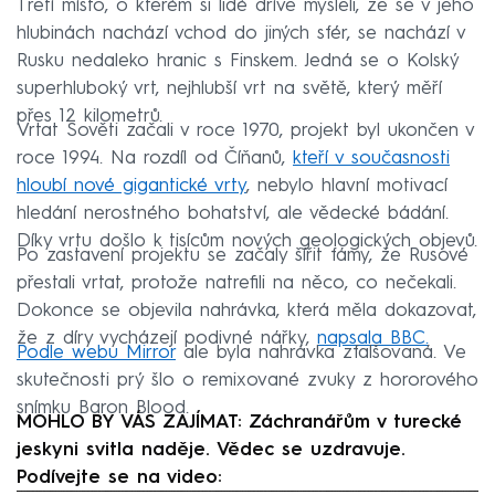
Třetí místo, o kterém si lidé dříve mysleli, že se v jeho
hlubinách nachází vchod do jiných sfér, se nachází v
Rusku nedaleko hranic s Finskem. Jedná se o Kolský
superhluboký vrt, nejhlubší vrt na světě, který měří
přes 12 kilometrů.
Vrtat Sověti začali v roce 1970, projekt byl ukončen v
roce 1994. Na rozdíl od Číňanů,
kteří v současnosti
hloubí nové gigantické vrty
, nebylo hlavní motivací
hledání nerostného bohatství, ale vědecké bádání.
Díky vrtu došlo k tisícům nových geologických objevů.
Po zastavení projektu se začaly šířit fámy, že Rusové
přestali vrtat, protože natrefili na něco, co nečekali.
Dokonce se objevila nahrávka, která měla dokazovat,
že z díry vycházejí podivné nářky,
napsala BBC.
Podle webu Mirror
ale byla nahrávka zfalšovaná. Ve
skutečnosti prý šlo o remixované zvuky z hororového
snímku Baron Blood.
MOHLO BY VÁS ZAJÍMAT: Záchranářům v turecké
jeskyni svitla naděje. Vědec se uzdravuje.
Podívejte se na video: