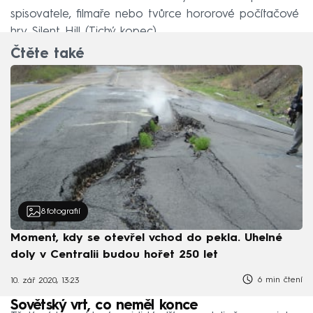
spisovatele, filmaře nebo tvůrce hororové počítačové
hry Silent Hill (Tichý kopec).
Čtěte také
8
fotografií
Moment, kdy se otevřel vchod do pekla. Uhelné
doly v Centralii budou hořet 250 let
6 min čtení
10. zář 2020, 13:23
Sovětský vrt, co neměl konce