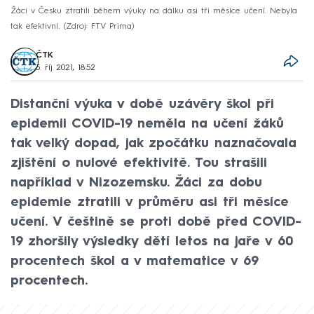
Žáci v Česku ztratili během výuky na dálku asi tři měsíce učení. Nebyla
tak efektivní.
Zdroj: FTV Prima
ČTK
5. říj 2021, 18:52
Distanční výuka v době uzávěry škol při
epidemii COVID-19 neměla na učení žáků
tak velký dopad, jak zpočátku naznačovala
zjištění o nulové efektivitě. Tou strašili
například v Nizozemsku. Žáci za dobu
epidemie ztratili v průměru asi tři měsíce
učení. V češtině se proti době před COVID-
19 zhoršily výsledky dětí letos na jaře v 60
procentech škol a v matematice v 69
procentech.