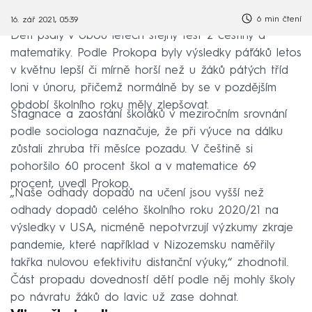
6 min čtení
16. zář 2021, 05:39
Děti psaly v obou letech stejný test z češtiny a
matematiky. Podle Prokopa byly výsledky páťáků letos
v květnu lepší či mírně horší než u žáků pátých tříd
loni v únoru, přičemž normálně by se v pozdějším
období školního roku měly zlepšovat.
Stagnace a zaostání školáků v meziročním srovnání
podle sociologa naznačuje, že při výuce na dálku
zůstali zhruba tři měsíce pozadu. V češtině si
pohoršilo 60 procent škol a v matematice 69
procent, uvedl Prokop.
„Naše odhady dopadů na učení jsou vyšší než
odhady dopadů celého školního roku 2020/21 na
výsledky v USA, nicméně nepotvrzují výzkumy zkraje
pandemie, které například v Nizozemsku naměřily
takřka nulovou efektivitu distanční výuky,“ zhodnotil.
Část propadu dovedností dětí podle něj mohly školy
po návratu žáků do lavic už zase dohnat.