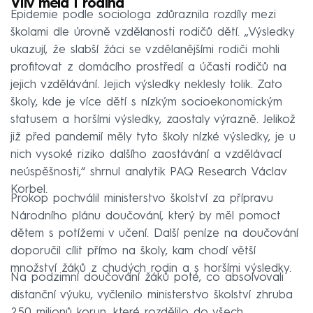
Vliv měla i rodina
Epidemie podle sociologa zdůraznila rozdíly mezi
školami dle úrovně vzdělanosti rodičů dětí. „Výsledky
ukazují, že slabší žáci se vzdělanějšími rodiči mohli
profitovat z domácího prostředí a účasti rodičů na
jejich vzdělávání. Jejich výsledky neklesly tolik. Zato
školy, kde je více dětí s nízkým socioekonomickým
statusem a horšími výsledky, zaostaly výrazně. Jelikož
již před pandemií měly tyto školy nízké výsledky, je u
nich vysoké riziko dalšího zaostávání a vzdělávací
neúspěšnosti,“ shrnul analytik PAQ Research Václav
Korbel.
Prokop pochválil ministerstvo školství za přípravu
Národního plánu doučování, který by měl pomoct
dětem s potížemi v učení. Další peníze na doučování
doporučil cílit přímo na školy, kam chodí větší
množství žáků z chudých rodin a s horšími výsledky.
Na podzimní doučování žáků poté, co absolvovali
distanční výuku, vyčlenilo ministerstvo školství zhruba
250 milionů korun, které rozdělilo do všech