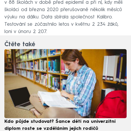
v 88 školách v době před epidemií a při ní, kdy měli
školáci od března 2020 přerušovaně několik měsíců
výuku na dálku. Data sbírala společnost Kalibro.
Testování se zúčastnilo letos v květnu 2 234 žáků,
loni v únoru 2 207.
Čtěte také
Kdo půjde studovat? Šance dětí na univerzitní
diplom roste se vzděláním jejich rodičů