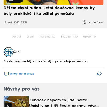
Dětem chybí rutina. Letní doučovací kempy by
byly praktické, říká učitel gymnázia
6 min čtení
13. kvě 2021, 23:31
školství
učení
matematika
Nizozemsko
epidemie
ČTK
Spolehlivý, rychlý a nezávislý zpravodajský servis.
Vstup do diskuze
Návrhy pro vás
Žebříček nejhorších jídel světa.
Umístily se i tři české pokrmy, vévodí