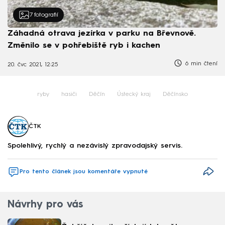
7
fotografií
Záhadná otrava jezírka v parku na Břevnově.
Změnilo se v pohřebiště ryb i kachen
6 min čtení
20. čvc 2021, 12:25
ryby
hasiči
Děčín
Ústecký kraj
Děčínsko
ČTK
Spolehlivý, rychlý a nezávislý zpravodajský servis.
Pro tento článek jsou komentáře vypnuté
Návrhy pro vás