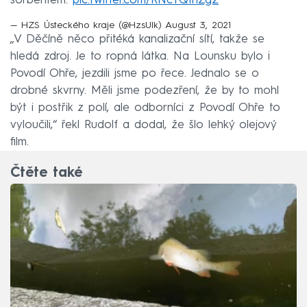
sorbentem.
pic.twitter.com/RNcYQ1nZg2
— HZS Ústeckého kraje (@HzsUlk)
August 3, 2021
„V Děčíně něco přitéká kanalizační sítí, takže se
hledá zdroj. Je to ropná látka. Na Lounsku bylo i
Povodí Ohře, jezdili jsme po řece. Jednalo se o
drobné skvrny. Měli jsme podezření, že by to mohl
být i postřik z polí, ale odborníci z Povodí Ohře to
vyloučili,“ řekl Rudolf a dodal, že šlo lehký olejový
film.
Čtěte také