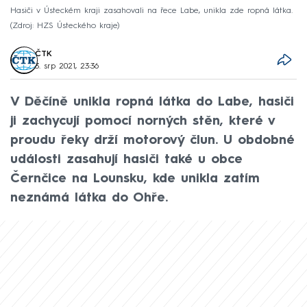
Hasiči v Ústeckém kraji zasahovali na řece Labe, unikla zde ropná látka.
Zdroj: HZS Ústeckého kraje
ČTK
3. srp 2021, 23:36
V Děčíně unikla ropná látka do Labe, hasiči
ji zachycují pomocí norných stěn, které v
proudu řeky drží motorový člun. U obdobné
události zasahují hasiči také u obce
Černčice na Lounsku, kde unikla zatím
neznámá látka do Ohře.