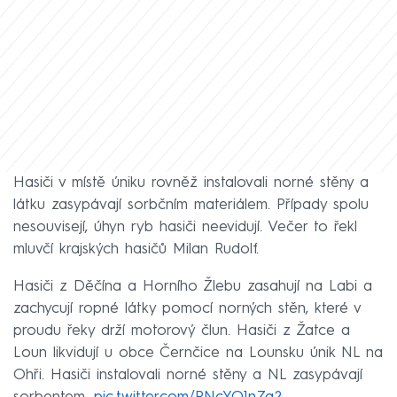
Hasiči v místě úniku rovněž instalovali norné stěny a
látku zasypávají sorbčním materiálem. Případy spolu
nesouvisejí, úhyn ryb hasiči neevidují. Večer to řekl
mluvčí krajských hasičů Milan Rudolf.
Hasiči z Děčína a Horního Žlebu zasahují na Labi a
zachycují ropné látky pomocí norných stěn, které v
proudu řeky drží motorový člun. Hasiči z Žatce a
Loun likvidují u obce Černčice na Lounsku únik NL na
Ohři. Hasiči instalovali norné stěny a NL zasypávají