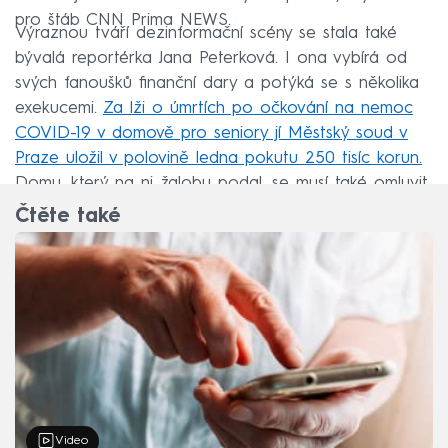
pro štáb CNN Prima NEWS.
Výraznou tváří dezinformační scény se stala také
bývalá reportérka Jana Peterková. I ona vybírá od
svých fanoušků finanční dary a potýká se s několika
exekucemi.
Za lži o úmrtích po očkování na nemoc
COVID-19 v domově pro seniory jí Městský soud v
Praze uložil v polovině ledna pokutu 250 tisíc korun.
Domu, který na ni žalobu podal, se musí také omluvit.
Čtěte také
Video