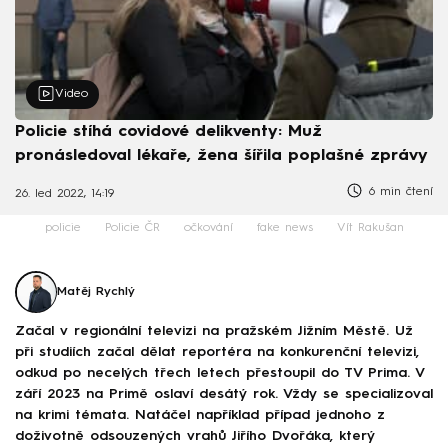
Video
Policie stíhá covidové delikventy: Muž
pronásledoval lékaře, žena šířila poplašné zprávy
6 min čtení
26. led 2022, 14:19
policie
Policie ČR
očkování
fake news
Vít Rakušan
Matěj Rychlý
Začal v regionální televizi na pražském Jižním Městě. Už
při studiích začal dělat reportéra na konkurenční televizi,
odkud po necelých třech letech přestoupil do TV Prima. V
září 2023 na Primě oslaví desátý rok. Vždy se specializoval
na krimi témata. Natáčel například případ jednoho z
doživotně odsouzených vrahů Jiřího Dvořáka, který