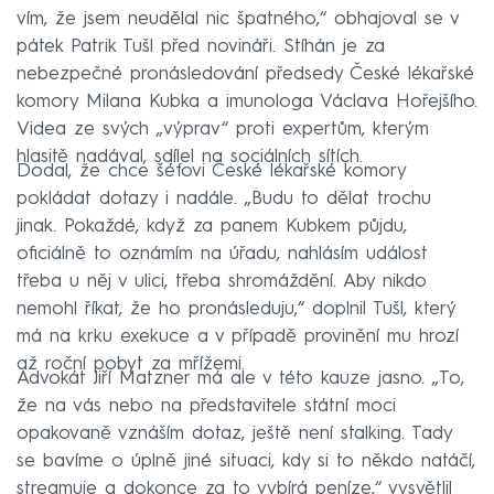
vím, že jsem neudělal nic špatného,“ obhajoval se v
pátek Patrik Tušl před novináři. Stíhán je za
nebezpečné pronásledování předsedy České lékařské
komory Milana Kubka a imunologa Václava Hořejšího.
Videa ze svých „výprav“ proti expertům, kterým
hlasitě nadával, sdílel na sociálních sítích.
Dodal, že chce šéfovi České lékařské komory
pokládat dotazy i nadále. „Budu to dělat trochu
jinak. Pokaždé, když za panem Kubkem půjdu,
oficiálně to oznámím na úřadu, nahlásím událost
třeba u něj v ulici, třeba shromáždění. Aby nikdo
nemohl říkat, že ho pronásleduju,“ doplnil Tušl, který
má na krku exekuce a v případě provinění mu hrozí
až roční pobyt za mřížemi.
Advokát Jiří Matzner má ale v této kauze jasno. „To,
že na vás nebo na představitele státní moci
opakovaně vznáším dotaz, ještě není stalking. Tady
se bavíme o úplně jiné situaci, kdy si to někdo natáčí,
streamuje a dokonce za to vybírá peníze,“ vysvětlil