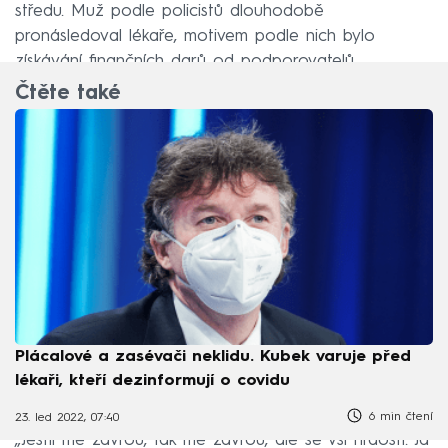
středu. Muž podle policistů dlouhodobě
pronásledoval lékaře, motivem podle nich bylo
získávání finančních darů od podporovatelů.
Čtěte také
Plácalové a zasévači neklidu. Kubek varuje před
lékaři, kteří dezinformují o covidu
6 min čtení
23. led 2022, 07:40
„Jestli mě zavřou, tak mě zavřou, ale se vší hrdostí. Já