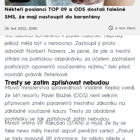
Někteří poslanci TOP 09 a ODS dostali falešné
SMS, že mají nastoupit do karantény
6 min čtení
28. led 2022, 20:00
Na tiskovou konferenci v pátek nakonec nepřišla,
jelikož měla být v nemocnici. Zastoupil ji proto
advokát Norbert Naxera. „Je jasné, že jde o trestní
stíhání na politickou objednávku za účelem zastrašení
politických oponentů současného režimu,“ řekl před
novináři právník Peterkové.
Tresty se zatím zpřísňovat nebudou
Mluvčí ministerstva spravedlnosti Vladimír Řepka uvedl,
že šéf resortu Pavel Blažek (ODS) není velkým
příznivcem změn parametrů trestního zákoníku na
základně současné kauzy. Tresty za obdobné
prohřešky se tak zpřísňovat zatím nebudou.
Ministr vnitra Vít Rakušan (STAN) si myslí, že by se
fake news měly trestat aspoň peněžní sankcí. „Pokud
se tady masivně šíří informace, že někdo někde v