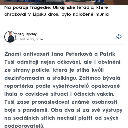
Na pokraji tragédie: Ukrajinské letadlo, které
P
ohrožoval v Lipsku dron, bylo naložené municí
e
Matěj Rychlý
28. led 2022, 21:14
Známí antivaxeři Jana Peterková a Patrik
Tušl odmítají nejen očkování, ale i obvinění
ze strany policie, která je stíhá kvůli
dezinformacím a stalkingu. Zatímco bývalá
reportérka podle vyšetřovatelů opakovaně
lhala o covidové situaci i účincích vakcín,
Tušl zase pronásledoval známé osobnosti
boje s pandemií. Oba dva si za své výstupy
na sociálních sítích nechali platit od svých
podporovatelů.