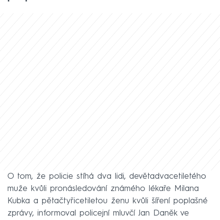
O tom, že policie stíhá dva lidi, devětadvacetiletého
muže kvůli pronásledování známého lékaře Milana
Kubka a pětačtyřicetiletou ženu kvůli šíření poplašné
zprávy, informoval policejní mluvčí Jan Daněk ve