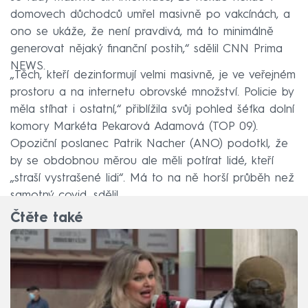
domovech důchodců umřel masivně po vakcínách, a
ono se ukáže, že není pravdivá, má to minimálně
generovat nějaký finanční postih,“ sdělil CNN Prima
NEWS.
„Těch, kteří dezinformují velmi masivně, je ve veřejném
prostoru a na internetu obrovské množství. Policie by
měla stíhat i ostatní,“ přiblížila svůj pohled šéfka dolní
komory Markéta Pekarová Adamová (TOP 09).
Opoziční poslanec Patrik Nacher (ANO) podotkl, že
by se obdobnou měrou ale měli potírat lidé, kteří
„straší vystrašené lidi“. Má to na ně horší průběh než
samotný covid, sdělil.
Čtěte také