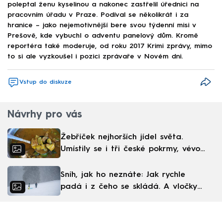
poleptal ženu kyselinou a nakonec zastřelil úřednici na
pracovním úřadu v Praze. Podíval se několikrát i za
hranice – jako nejemotivnější bere svou týdenní misi v
Prešově, kde vybuchl o adventu panelový dům. Kromě
reportéra také moderuje, od roku 2017 Krimi zprávy, mimo
to si ale vyzkoušel i pozici zprávaře v Novém dni.
Vstup do diskuze
Návrhy pro vás
Žebříček nejhorších jídel světa.
Umístily se i tři české pokrmy, vévodí
skandinávská kuchyně
Sníh, jak ho neznáte: Jak rychle
padá i z čeho se skládá. A vločky
nejsou bílé