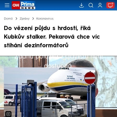
Domů
Zprávy
Koronavirus
Do vězení půjdu s hrdostí, říká
Kubkův stalker. Pekarová chce víc
stíhání dezinformátorů
Žádná položka z playlistu není
Výběr redakce
dostupná.