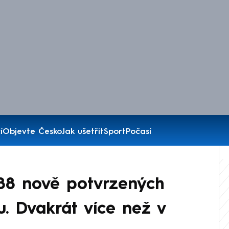
í
Objevte Česko
Jak ušetřit
Sport
Počasí
288 nově potvrzených
u. Dvakrát více než v