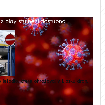
 playlistu není dostupná.
V
é letadlo, které ohrožoval v Lipsku dron,
Přilá
polit