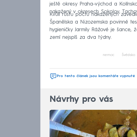
ještě okresy Praha-východ a Kolínsk
nakažený v okresech Sokolov, Tachov,
Kvůli růstu počtu nakažených zavedl
Španělska a Nizozemska povinné testy
hygieničky Jarmily Rážové je šance
zemí nejspíš za dva týdny.
nemoc
Švédsko
Pro tento článek jsou komentáře vypnuté
Návrhy pro vás