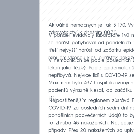
Aktuálně nemocných je tak 5 170. V
zdravotnictví k dnešním 00:30.
V pondělí evidovaly laboratoře 140 
se nárůst pohyboval od pondělních 2
třetí nejvyšší nárůst od začátku epi
minulém víkendu klesl přírůstek naka
V nemocnicích se podle posledních úd
lékaři jako těžký. Podle epidemiolog
nepřibývá. Nejvíce lidí s COVID-19 s
Maximem bylo 437 hospitalizovaných
pacientů výrazně klesat, od začátk
130.
Nejpostiženějším regionem zůstává
COVID-19 za posledních sedm dní na
pondělních podvečerních údajů to byl
to zhruba 48 nakažených. Následuje
případy. Přes 20 nakažených za uply