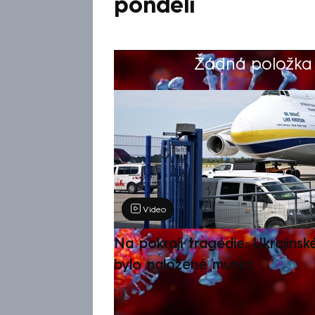
pondělí
Žádná položka z
Výběr redakce
Video
Na pokraji tragédie: Ukrajinsk
bylo naložené municí