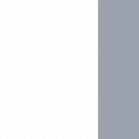
ideo
kat migranty do Česka? Sami by odešli, tvrdí exp
ické sebevraždě