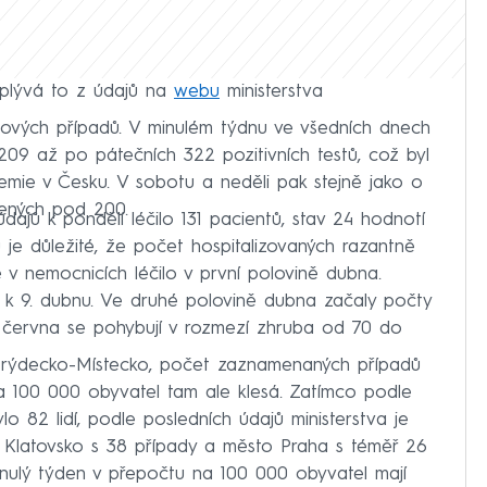
yplývá to z údajů na
webu
ministerstva
nových případů. V minulém týdnu ve všedních dnech
09 až po pátečních 322 pozitivních testů, což byl
demie v Česku. V sobotu a neděli pak stejně jako o
žených pod 200.
ajů k pondělí léčilo 131 pacientů, stav 24 hodnotí
ů je důležité, že počet hospitalizovaných razantně
e v nemocnicích léčilo v první polovině dubna.
 k 9. dubnu. Ve druhé polovině dubna začaly počty
u června se pohybují v rozmezí zhruba od 70 do
 Frýdecko-Místecko, počet zaznamenaných případů
 100 000 obyvatel tam ale klesá. Zatímco podle
o 82 lidí, podle posledních údajů ministerstva je
 Klatovsko s 38 případy a město Praha s téměř 26
nulý týden v přepočtu na 100 000 obyvatel mají