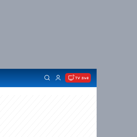
TV živě