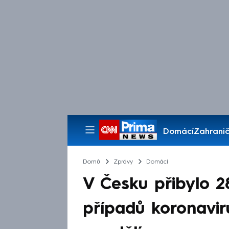
Domácí
Zahranič
Pořady
Domů
Zprávy
Domácí
V Česku přibylo 
případů koronavir