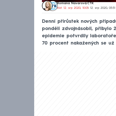
Romana Navarová
,
ČTK
Akt. 12. srp 2020, 10:05
• 12. srp 2020, 05:51
Denní přírůstek nových případ
pondělí zdvojnásobil, přibylo
epidemie potvrdily laboratoře
70 procent nakažených se už z