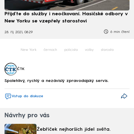
Přijďte do služby i neočkovaní. Hasičské odbory v
New Yorku se vzepřely starostovi
6 min čtení
28. říj 2021, 08:29
New York
černoch
policista
volby
starosta
ČTK
Spolehlivý, rychlý a nezávislý zpravodajský servis.
Vstup do diskuze
Návrhy pro vás
Žebříček nejhorších jídel světa.