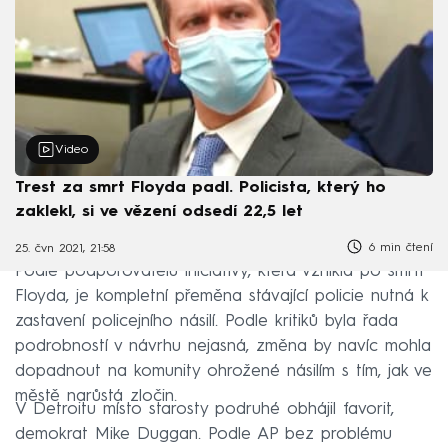
Video
Trest za smrt Floyda padl. Policista, který ho
zaklekl, si ve vězení odsedí 22,5 let
6 min čtení
25. čvn 2021, 21:58
Podle podporovatelů iniciativy, která vznikla po smrti
Floyda, je kompletní přeměna stávající policie nutná k
zastavení policejního násilí. Podle kritiků byla řada
podrobností v návrhu nejasná, změna by navíc mohla
dopadnout na komunity ohrožené násilím s tím, jak ve
městě narůstá zločin.
V Detroitu místo starosty podruhé obhájil favorit,
demokrat Mike Duggan. Podle AP bez problému