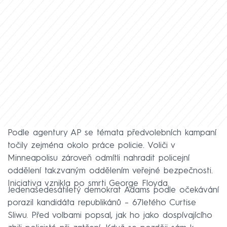
Podle agentury AP se témata předvolebních kampaní
točily zejména okolo práce policie. Voliči v
Minneapolisu zároveň odmítli nahradit policejní
oddělení takzvaným oddělením veřejné bezpečnosti.
Iniciativa vznikla po smrti George Floyda.
Jedenašedesátiletý demokrat Adams podle očekávání
porazil kandidáta republikánů –⁠ 67letého Curtise
Sliwu. Před volbami popsal, jak ho jako dospívajícího