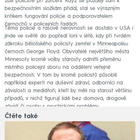
zbili policisté při zatčení. Když se později sám k
bezpečnostním složkám přidal, stal se výrazným
kritikem fungování policie a podporovatelem
černochů v policejních řadách.
Téma policie a rasové nerovnosti se dostalo v USA i
jinde ve světě do popředí loni v létě, kdy při tvrdém
zákroku bělošského policisty zemřel v Minneapolisu
černoch George Floyd. Obyvatelé největšího města
Minnesoty kromě volby starosty odmítli přeměnu
místního policejní sboru na oddělení veřejné
bezpečnosti. V tom by kromě policistů působili
například experti na duševní zdraví, odborníci na
závislosti a mediátoři, kteří by měli na starost většinu
případů, v nichž figurují lidé bez domova, drogově
závislí či osoby s psychickými problémy.
Čtěte také