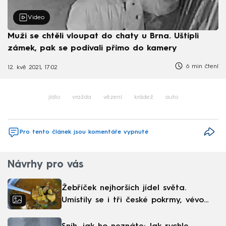
Video
Muži se chtěli vloupat do chaty u Brna. Uštípli
zámek, pak se podívali přímo do kamery
6 min čtení
12. kvě 2021, 17:02
jídlo
vražda
vězení
krádež
auto
Pro tento článek jsou komentáře vypnuté
Návrhy pro vás
Žebříček nejhorších jídel světa.
Umístily se i tři české pokrmy, vévodí
skandinávská kuchyně