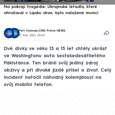
Na pokraji tragédie: Ukrajinské letadlo, které
P
ohrožoval v Lipsku dron, bylo naložené municí
e
Petr Holman
,
CNN Prima NEWS
13. kvě 2021, 20:43
Dvě dívky ve věku 13 a 15 let chtěly ukrást
ve Washingtonu auto šestašedesátiletého
Pákistánce. Ten bránil svůj jediný zdroj
obživy a při divoké jízdě přišel o život. Celý
incident natočil náhodný kolemjdoucí na
svůj mobilní telefon.