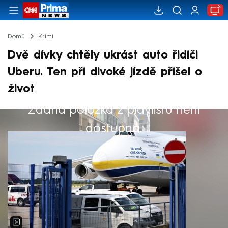
Domů
Krimi
Dvě dívky chtěly ukrást auto řidiči
Uberu. Ten při divoké jízdě přišel o
život
Žádná položka z playlistu není
Výběr redakce
dostupná.