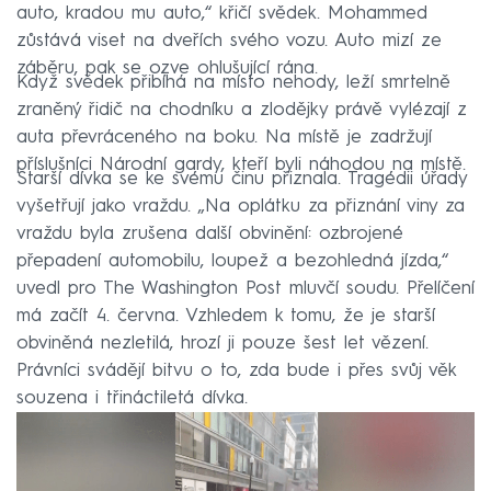
auto, kradou mu auto,“ křičí svědek. Mohammed
zůstává viset na dveřích svého vozu. Auto mizí ze
záběru, pak se ozve ohlušující rána.
Když svědek přibíhá na místo nehody, leží smrtelně
zraněný řidič na chodníku a zlodějky právě vylézají z
auta převráceného na boku. Na místě je zadržují
příslušníci Národní gardy, kteří byli náhodou na místě.
Starší dívka se ke svému činu přiznala. Tragédii úřady
vyšetřují jako vraždu. „Na oplátku za přiznání viny za
vraždu byla zrušena další obvinění: ozbrojené
přepadení automobilu, loupež a bezohledná jízda,“
uvedl pro The Washington Post mluvčí soudu. Přelíčení
má začít 4. června. Vzhledem k tomu, že je starší
obviněná nezletilá, hrozí ji pouze šest let vězení.
Právníci svádějí bitvu o to, zda bude i přes svůj věk
souzena i třináctiletá dívka.