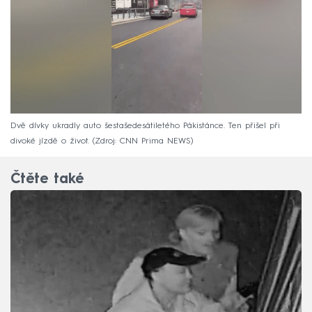
Dvě dívky ukradly auto šestašedesátiletého Pákistánce. Ten přišel při
divoké jízdě o život.
Zdroj: CNN Prima NEWS
Čtěte také