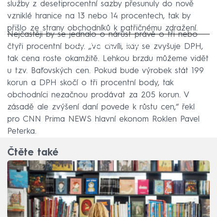
služby z desetiprocentní sazby přesunuly do nově
vzniklé hranice na 13 nebo 14 procentech, tak by
přišlo ze strany obchodníků k patřičnému zdražení.
Nejčastěji by se jednalo o nárůst právě o tři nebo
Failed to fetch
čtyři procentní body. „Ve chvíli, kdy se zvyšuje DPH,
tak cena roste okamžitě. Lehkou brzdu můžeme vidět
u tzv. Baťovských cen. Pokud bude výrobek stát 199
korun a DPH skočí o tři procentní body, tak
obchodníci nezačnou prodávat za 205 korun. V
zásadě ale zvýšení daní povede k růstu cen,“ řekl
pro CNN Prima NEWS hlavní ekonom Roklen Pavel
Peterka.
Čtěte také