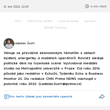
6 min čtení
10. led 2023, 22:29
ODS
CNN Prima NEWS
Lukáš Kovanda
ekonom
Zbyněk Stanjura
Ladislav Šustr
Věnuje se převážně ekonomickým tématům z oblasti
bydlení, energetiky a mobilních operátorů. Rovněž sleduje
politické dění na tuzemské scéně. Vystudoval mediální
studia na Metropolitní univerzitě v Praze. Od roku 2016
působil jako redaktor v Echo24, Týdeníku Echo a Business
Monitor 24. Do redakce CNN Prima NEWS nastoupil v
polovině roku 2022. (Ladislav.Sustr@iprima.cz)
Pro tento článek jsou komentáře vypnuté