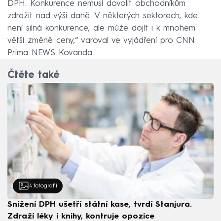
DPH. Konkurence nemusí dovolit obchodníkům
zdražit nad výši daně. V některých sektorech, kde
není silná konkurence, ale může dojít i k mnohem
větší změně ceny,“ varoval ve vyjádření pro CNN
Prima NEWS Kovanda.
Čtěte také
4
fotografií
Snížení DPH ušetří státní kase, tvrdí Stanjura.
Zdraží léky i knihy, kontruje opozice