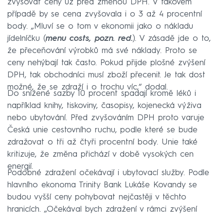
zvyšovat ceny už před změnou DPH. V takovém
případě by se cena zvyšovala i o 3 až 4 procentní
body. „Mluví se o tom v ekonomii jako o nákladu
jídelníčku (
menu costs, pozn. red.
). V zásadě jde o to,
že přeceňování výrobků má své náklady. Proto se
ceny nehýbají tak často. Pokud přijde plošné zvýšení
DPH, tak obchodníci musí zboží přecenit. Je tak dost
možné, že se zdraží i o trochu víc,“ dodal.
Do snížené sazby 10 procent spadají kromě léků i
například knihy, tiskoviny, časopisy, kojenecká výživa
nebo ubytování. Před zvyšováním DPH proto varuje
Česká unie cestovního ruchu, podle které se bude
zdražovat o tři až čtyři procentní body. Unie také
kritizuje, že změna přichází v době vysokých cen
energií.
Podobné zdražení očekávají i ubytovací služby. Podle
hlavního ekonoma Trinity Bank Lukáše Kovandy se
budou vyšší ceny pohybovat nejčastěji v těchto
hranicích. „Očekával bych zdražení v rámci zvýšení