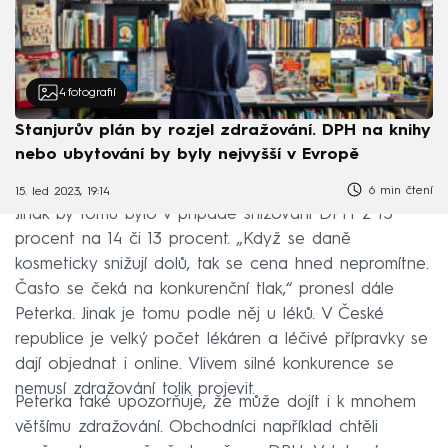
4
fotografií
Stanjurův plán by rozjel zdražování. DPH na knihy
nebo ubytování by byly nejvyšší v Evropě
6 min čtení
15. led 2023, 19:14
Jinak by tomu bylo v případě snižování DPH z 15
procent na 14 či 13 procent. „Když se daně
kosmeticky snižují dolů, tak se cena hned nepromítne.
Často se čeká na konkurenční tlak,“ pronesl dále
Peterka. Jinak je tomu podle něj u léků. V České
republice je velký počet lékáren a léčivé přípravky se
dají objednat i online. Vlivem silné konkurence se
nemusí zdražování tolik projevit.
Peterka také upozorňuje, že může dojít i k mnohem
většímu zdražování. Obchodníci například chtěli