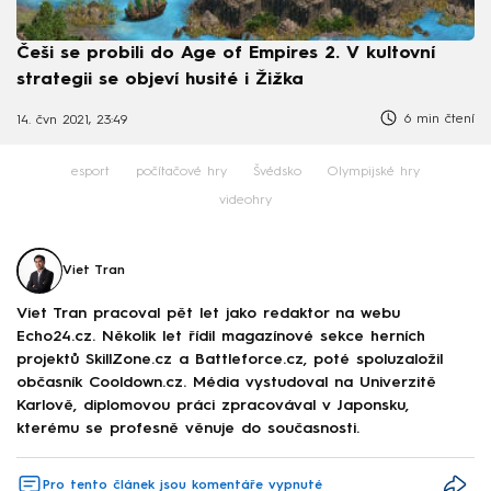
Češi se probili do Age of Empires 2. V kultovní
strategii se objeví husité i Žižka
6 min čtení
14. čvn 2021, 23:49
esport
počítačové hry
Švédsko
Olympijské hry
videohry
Viet Tran
Viet Tran pracoval pět let jako redaktor na webu
Echo24.cz. Několik let řídil magazínové sekce herních
projektů SkillZone.cz a Battleforce.cz, poté spoluzaložil
občasník Cooldown.cz. Média vystudoval na Univerzitě
Karlově, diplomovou práci zpracovával v Japonsku,
kterému se profesně věnuje do současnosti.
Pro tento článek jsou komentáře vypnuté