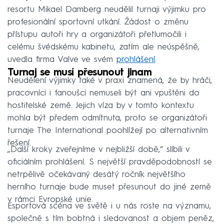
resortu Mikael Damberg neudělil turnaji výjimku pro
profesionální sportovní utkání. Žádost o změnu
přístupu autoři hry a organizátoři přetlumočili i
celému švédskému kabinetu, zatím ale neúspěšně,
uvedla firma Valve ve svém
prohlášení
.
Turnaj se musí přesunout jinam
Neudělení výjimky také v praxi znamená, že by hráči,
pracovníci i fanoušci nemuseli být ani vpuštěni do
hostitelské země. Jejich víza by v tomto kontextu
mohla být předem odmítnuta, proto se organizátoři
turnaje The International poohlížejí po alternativním
řešení.
„Další kroky zveřejníme v nejbližší době,“ slíbili v
oficiálním prohlášení. S největší pravděpodobností se
netrpělivě očekávaný desátý ročník největšího
herního turnaje bude muset přesunout do jiné země
v rámci Evropské unie.
Esportová scéna ve světě i u nás roste na významu,
společně s tím bobtná i sledovanost a objem peněz,