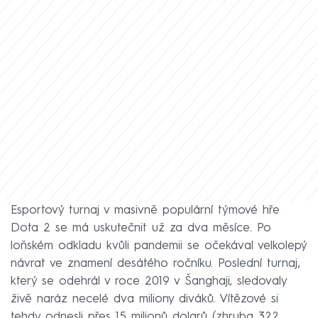
Esportový turnaj v masivně populární týmové hře
Dota 2 se má uskutečnit už za dva měsíce. Po
loňském odkladu kvůli pandemii se očekával velkolepý
návrat ve znamení desátého ročníku. Poslední turnaj,
který se odehrál v roce 2019 v Šanghaji, sledovaly
živě naráz necelé dva miliony diváků. Vítězové si
tehdy odnesli přes 15 milionů dolarů (zhruba 322