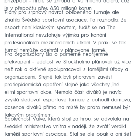
prizepool – hraje se zhruba o 40 milionů dolarů, což
je v přepočtu přes 850 milionů korun.
Plány pro srpnový návrat oblíbeného turnaje ale
zhatila Švédská sportovní asociace. Ta rozhodla, že
esport není klasickým sportem, tudíž se na The
International nevztahuje výjimka pro konání
profesionálních mezinárodních utkání. V praxi se tak
turnaj nemůže odehrát v plánované formě.
Pro organizátory šlo o poměrně nepříjemné
překvapení – událost ve Stockholmu plánovali už více
než rok a aktivně spolupracovali s tamějšími úřady a
organizacemi. Stejně tak byli připraveni zavést
protiepidemická opatření stejně jako všechny jiné
elitní sportovní akce. Nemalá část diváků je navíc
zvyklá sledovat esportové turnaje z pohodlí domova,
absence diváků přímo na místě by proto nemusel být
takovým problémem.
Společnost Valve, která stojí za hrou, se odvolala na
švédské ministerstvo vnitra v naději, že zvrátí verdikt
tamější sportovní asociace. Stal se ale opak a ani šéf