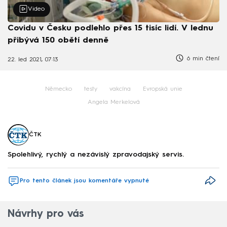
Video
Covidu v Česku podlehlo přes 15 tisíc lidí. V lednu
přibývá 150 obětí denně
6 min čtení
22. led 2021, 07:13
Německo
testy
vakcína
Evropská unie
Angela Merkelová
ČTK
Spolehlivý, rychlý a nezávislý zpravodajský servis.
Pro tento článek jsou komentáře vypnuté
Návrhy pro vás