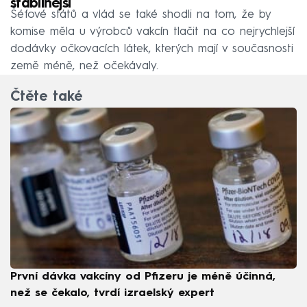
stabilnější
Šéfové států a vlád se také shodli na tom, že by
komise měla u výrobců vakcín tlačit na co nejrychlejší
dodávky očkovacích látek, kterých mají v současnosti
země méně, než očekávaly.
Čtěte také
První dávka vakcíny od Pfizeru je méně účinná,
než se čekalo, tvrdí izraelský expert