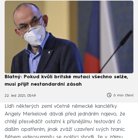
Blatný: Pokud kvůli britské mutaci všechno selže,
musí přijít nestandardní zásah
6 min čtení
22. led 2021, 05:49
Lídři některých zemí včetně německé kancléřky
Angely Merkelové dávali před jednáním najevo, že
chtějí přesvědčit ostatní k přísnějšímu testování či
dalším opatřením, jinak zváží uzavření svých hranic.
Během videosummitu se politici shodli, že v zájmu