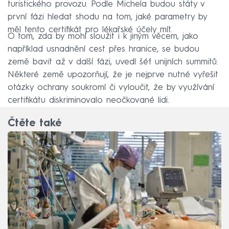
turistického provozu. Podle Michela budou státy v
první fázi hledat shodu na tom, jaké parametry by
měl tento certifikát pro lékařské účely mít.
O tom, zda by mohl sloužit i k jiným věcem, jako
například usnadnění cest přes hranice, se budou
země bavit až v další fázi, uvedl šéf unijních summitů.
Některé země upozorňují, že je nejprve nutné vyřešit
otázky ochrany soukromí či vyloučit, že by využívání
certifikátu diskriminovalo neočkované lidi.
Čtěte také