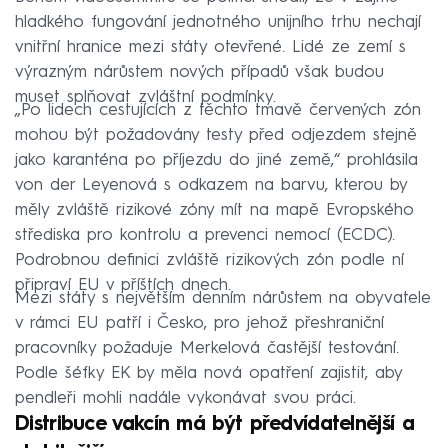
hladkého fungování jednotného unijního trhu nechají
vnitřní hranice mezi státy otevřené. Lidé ze zemí s
výrazným nárůstem nových případů však budou
muset splňovat zvláštní podmínky.
„Po lidech cestujících z těchto tmavě červených zón
mohou být požadovány testy před odjezdem stejně
jako karanténa po příjezdu do jiné země,“ prohlásila
von der Leyenová s odkazem na barvu, kterou by
měly zvláště rizikové zóny mít na mapě Evropského
střediska pro kontrolu a prevenci nemocí (ECDC).
Podrobnou definici zvláště rizikových zón podle ní
připraví EU v příštích dnech.
Mezi státy s největším denním nárůstem na obyvatele
v rámci EU patří i Česko, pro jehož přeshraniční
pracovníky požaduje Merkelová častější testování.
Podle šéfky EK by měla nová opatření zajistit, aby
pendleři mohli nadále vykonávat svou práci.
Distribuce vakcín má být předvídatelnější a