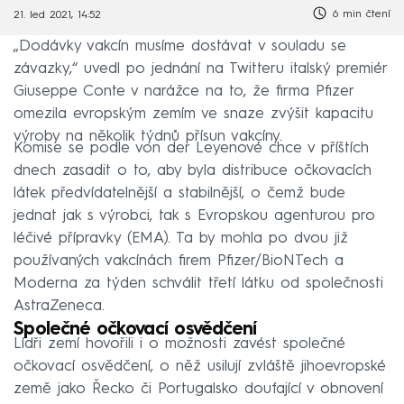
6 min čtení
21. led 2021, 14:52
„Dodávky vakcín musíme dostávat v souladu se
závazky,“ uvedl po jednání na Twitteru italský premiér
Giuseppe Conte v narážce na to, že firma Pfizer
omezila evropským zemím ve snaze zvýšit kapacitu
výroby na několik týdnů přísun vakcíny.
Komise se podle von der Leyenové chce v příštích
dnech zasadit o to, aby byla distribuce očkovacích
látek předvídatelnější a stabilnější, o čemž bude
jednat jak s výrobci, tak s Evropskou agenturou pro
léčivé přípravky (EMA). Ta by mohla po dvou již
používaných vakcínách firem Pfizer/BioNTech a
Moderna za týden schválit třetí látku od společnosti
AstraZeneca.
Společné očkovací osvědčení
Lídři zemí hovořili i o možnosti zavést společné
očkovací osvědčení, o něž usilují zvláště jihoevropské
země jako Řecko či Portugalsko doufající v obnovení