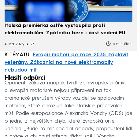
Italská premiérka ostře vystoupila proti
elektromobilům. Zpátečku bere i část vedení EU
6 min čtení
4. led 2023, 08:39
K TÉMATU:
Evropu mohou po roce 2035 zaplavit
veterány. Zákazníci na nové elektromobily
nebudou mít
Hlasití odpůrci
Oponenti zákazu naopak tvrdí, že evropský průmysl
a evropští motoristé nejsou připraveni na tak
dramatické přerušení výroby vozidel se spalovacím
motorem, které ohrožuje také statisíce pracovních
míst. Podle europoslance Alexandra Vondry (ODS) jde
o jednu z největších chyb, které Evropská unie
udělala. „Bude to mít sociální dopady, propouštění lidí
z práce a chudnutí střední třídy,“ sdělil Vondra.