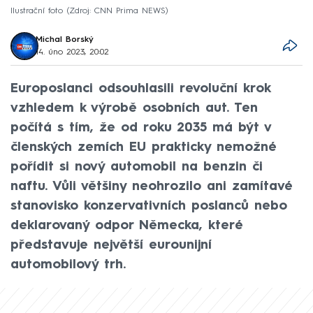
Ilustrační foto
Zdroj: CNN Prima NEWS
Michal Borský
14. úno 2023, 20:02
Europoslanci odsouhlasili revoluční krok
vzhledem k výrobě osobních aut. Ten
počítá s tím, že od roku 2035 má být v
členských zemích EU prakticky nemožné
pořídit si nový automobil na benzin či
naftu. Vůli většiny neohrozilo ani zamítavé
stanovisko konzervativních poslanců nebo
deklarovaný odpor Německa, které
představuje největší eurounijní
automobilový trh.