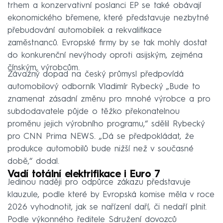
trhem a konzervativní poslanci EP se také obávají
ekonomického břemene, které představuje nezbytné
přebudování automobilek a rekvalifikace
zaměstnanců. Evropské firmy by se tak mohly dostat
do konkurenční nevýhody oproti asijským, zejména
čínským, výrobcům.
Závažný dopad na český průmysl předpovídá
automobilový odborník Vladimír Rybecký „Bude to
znamenat zásadní změnu pro mnohé výrobce a pro
subdodavatele půjde o těžko překonatelnou
proměnu jejich výrobního programu,“ sdělil Rybecký
pro CNN Prima NEWS. „Dá se předpokládat, že
produkce automobilů bude nižší než v současné
době,“ dodal.
Vadí totální elektrifikace i Euro 7
Jedinou naději pro odpůrce zákazu představuje
klauzule, podle které by Evropská komise měla v roce
2026 vyhodnotit, jak se nařízení daří, či nedaří plnit.
Podle výkonného ředitele Sdružení dovozců