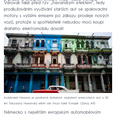
Varovali také před tzv. „havanským efektem“, tedy
prodlužováním využívání starších aut se spalovacími
motory s vyššími emisemi po zákazu prodeje nových
vozů, protože si spotřebitelé nebudou moci koupi
drahého elektromobilu dovolit.
Kubánská Havana je pověstná bohatým výskytem amerických aut z 50.
let. Takzvaný Havanský efekt ale hrozí také Evropě.
Zdroj: AP
Německo s největším evropským automobilovým