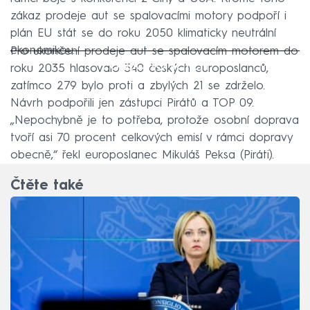
zákaz prodeje aut se spalovacími motory podpoří i
plán EU stát se do roku 2050 klimaticky neutrální
ekonomikou.
Pro ukončení prodeje aut se spalovacím motorem do
Failed to fetch
roku 2035 hlasovalo 340 českých europoslanců,
zatímco 279 bylo proti a zbylých 21 se zdrželo.
Návrh podpořili jen zástupci Pirátů a TOP 09.
„Nepochybně je to potřeba, protože osobní doprava
tvoří asi 70 procent celkových emisí v rámci dopravy
obecně,“ řekl europoslanec Mikuláš Peksa (Piráti).
Čtěte také