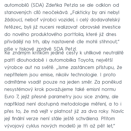
automobilů (SDA) Zdeňka Petzla se ale odklon od
stanovených cílů neočekává. „Fakticky by ani nebyl
žádoucí, neboť výrobci vozidel, i celý dodavatelský
řetězec, byli již nuceni realizovat obrovské investice
do nového produktového portfolia, které již dnes
přivádějí na trh, aby nastavené cíle mohli stihnout,“
píše v tiskové zprávě SDA Petzl.
Ke známým kritikům jediné cesty k uhlíkové neutralitě
patří dlouhodobě i automobilka Toyota, největší
výrobce aut na světě. „Jsme zastáncem přístupu, že
nepřítelem jsou emise, nikoliv technologie. I proto
odmítáme vsadit pouze na jeden směr. Za poněkud
nesystémový krok považujeme také emisní normu
Euro 7, jejíž přesné parametry jsou sice známy, ale
například není dostupná metodologie měření, a to i
přes to, že má vejít v platnost již za dva roky. Navíc
její finální verze není stále ještě schválena. Přitom
vývojový cyklus nových modelů je tři až pět let,“