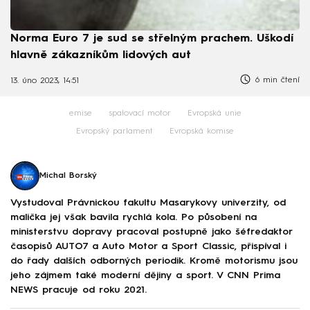
Norma Euro 7 je sud se střelným prachem. Uškodí
hlavně zákazníkům lidových aut
6 min čtení
13. úno 2023, 14:51
emise
spalovací motor
Evropská unie
Evropský parlament
Evropská komise
Michal Borský
Vystudoval Právnickou fakultu Masarykovy univerzity, od
malička jej však bavila rychlá kola. Po působení na
ministerstvu dopravy pracoval postupně jako šéfredaktor
časopisů AUTO7 a Auto Motor a Sport Classic, přispíval i
do řady dalších odborných periodik. Kromě motorismu jsou
jeho zájmem také moderní dějiny a sport. V CNN Prima
NEWS pracuje od roku 2021.