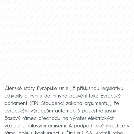
Členské státy Evropské unie již příslušnou legislativu
schválily a nyní ji definitivně posvětil také Evropský
parlament (EP). Stoupenci zákona argumentují, že
evropským výrobcům automobilů poskytne jasný
časový rámec přechodu na výrobu elektrických
vozidel s nulovými emisemi. A podpoří také investice v
rámci boje s konkurencí z Číny a USA. Kromě toho