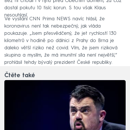
Bez ní chodil i v říjnu před Obecním domem, za což
dostal pokutu 10 tisíc korun. S tou však Klaus
nesouhlasí.
Ve vysílání CNN Prima NEWS navíc hlásil, že
koronavirus není tak nebezpečný, jak vláda
poukazuje. „Jsem přesvědčený, že jet rychlostí 130
kilometrů v hodině po dálnici z Prahy do Brna je
daleko větší riziko než covid. Vím, že jsem riziková
skupina a myslím, že má imunitní síla není největší,“
prohlásil tehdy bývalý prezident České republiky.
Čtěte také