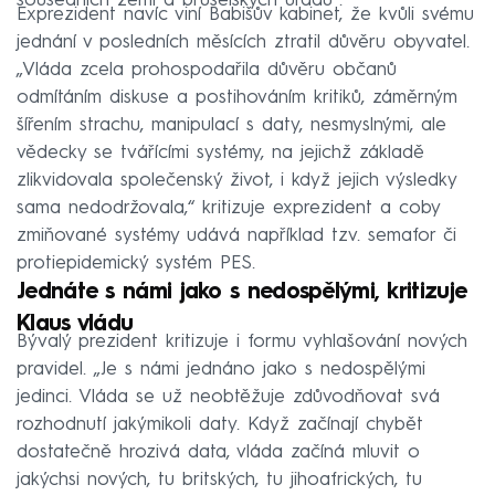
sousedních zemí a bruselských úřadů“.
Exprezident navíc viní Babišův kabinet, že kvůli svému
jednání v posledních měsících ztratil důvěru obyvatel.
„Vláda zcela prohospodařila důvěru občanů
odmítáním diskuse a postihováním kritiků, záměrným
šířením strachu, manipulací s daty, nesmyslnými, ale
vědecky se tvářícími systémy, na jejichž základě
zlikvidovala společenský život, i když jejich výsledky
sama nedodržovala,“ kritizuje exprezident a coby
zmiňované systémy udává například tzv. semafor či
protiepidemický systém PES.
Jednáte s námi jako s nedospělými, kritizuje
Klaus vládu
Bývalý prezident kritizuje i formu vyhlašování nových
pravidel. „Je s námi jednáno jako s nedospělými
jedinci. Vláda se už neobtěžuje zdůvodňovat svá
rozhodnutí jakýmikoli daty. Když začínají chybět
dostatečně hrozivá data, vláda začíná mluvit o
jakýchsi nových, tu britských, tu jihoafrických, tu