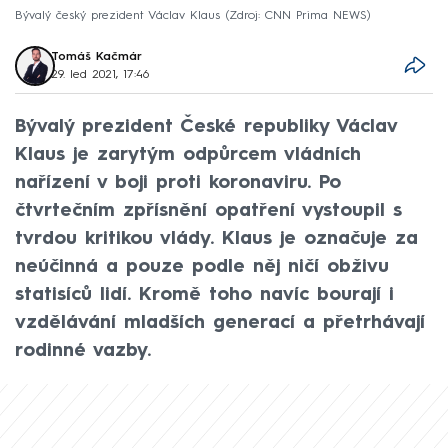
Bývalý český prezident Václav Klaus
Zdroj: CNN Prima NEWS
Tomáš Kačmár
29. led 2021, 17:46
Bývalý prezident České republiky Václav
Klaus je zarytým odpůrcem vládních
nařízení v boji proti koronaviru. Po
čtvrtečním zpřísnění opatření vystoupil s
tvrdou kritikou vlády. Klaus je označuje za
neúčinná a pouze podle něj ničí obživu
statisíců lidí. Kromě toho navíc bourají i
vzdělávání mladších generací a přetrhávají
rodinné vazby.