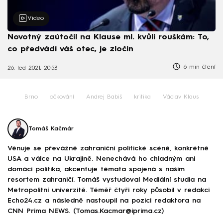
Video
Novotný zaútočil na Klause ml. kvůli rouškám: To,
co předvádí váš otec, je zločin
6 min čtení
26. led 2021, 20:53
Brno
očkování
Andrej Babiš
kritika
Václav Klaus
Tomáš Kačmár
Věnuje se převážně zahraniční politické scéně, konkrétně
USA a válce na Ukrajině. Nenechává ho chladným ani
domácí politika, akcentuje témata spojená s naším
resortem zahraničí. Tomáš vystudoval Mediální studia na
Metropolitní univerzitě. Téměř čtyři roky působil v redakci
Echo24.cz a následně nastoupil na pozici redaktora na
CNN Prima NEWS. (Tomas.Kacmar@iprima.cz)