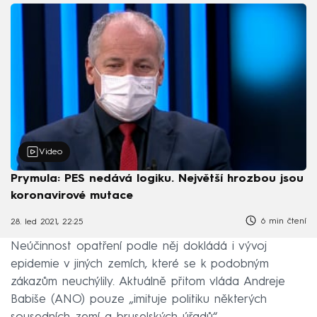
Video
Prymula: PES nedává logiku. Největší hrozbou jsou
koronavirové mutace
6 min čtení
28. led 2021, 22:25
Neúčinnost opatření podle něj dokládá i vývoj
epidemie v jiných zemích, které se k podobným
zákazům neuchýlily. Aktuálně přitom vláda Andreje
Babiše (ANO) pouze „imituje politiku některých