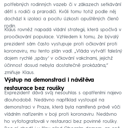
potřebných rodinných vazeb či v zákazech setkávání
dětí s rodiči a prarodiči. Kvůli tomu totiž podle něj
dochází k izolaci a pocitu úzkosti opuštěných členů
rodin.
Klaus rovněž napadá vládní strategii, která spočívá v
proočkování populace. Vzhledem k tomu, že bývalý
prezident sám často vystupuje proti očkování proti
koronaviru, mu tento plán vadí. „Vláda vytváří falešný
dojem rychlé ‚spásy‘ v očkování vakcínami, jejichž
účinnost dosud nebyla dostatečně prokázána,“
zmiňuje Klaus.
Výstup na demonstraci i návštěva
restaurace bez roušky
Exprezident dává svůj nesouhlas s opatřeními najevo
dlouhodobě. Nedávno například vystoupil na
demonstraci v Praze, která byla namířená právě vůči
vládním nařízením v boji proti koronaviru. Nedávno
ho vyfotografovali v restauraci bez povinné roušky.