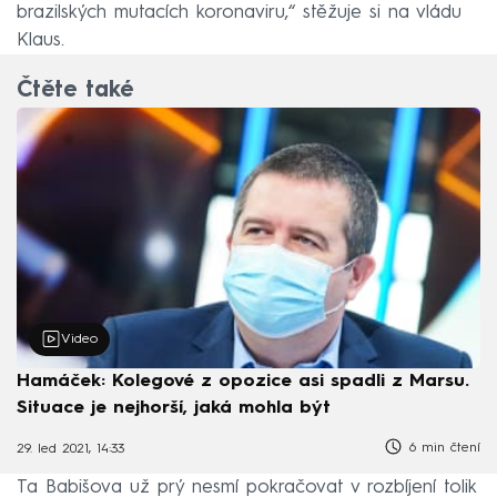
brazilských mutacích koronaviru,“ stěžuje si na vládu
Klaus.
Čtěte také
Video
Hamáček: Kolegové z opozice asi spadli z Marsu.
Situace je nejhorší, jaká mohla být
6 min čtení
29. led 2021, 14:33
Ta Babišova už prý nesmí pokračovat v rozbíjení tolik