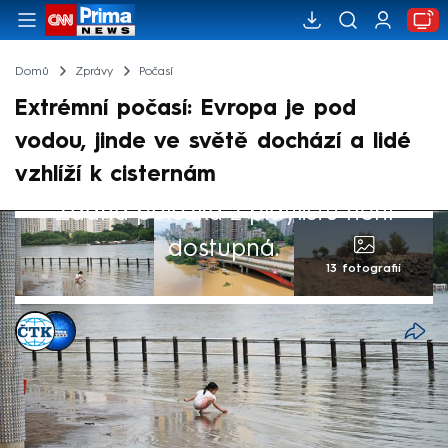
Domů
Zprávy
Počasí
Extrémní počasí: Evropa je pod
vodou, jinde ve světě dochází a lidé
vzhlíží k cisternám
Žádná položka z playlistu není
dostupná.
13 fotografií
ČTK
,
Barbora Zychová
23. čvn 2024, 22:29
Nevyzpytatelné počasí trápí nejen Česko,
ale celý svět. Ve Švýcarsku, Francii a Číně