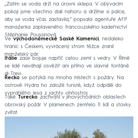
„Zatím se voda drží na úrovni sklepa. V obývacím
pokoji jsme všechno dali nahoru a držíme si palce,
aby se voda včas zastavila,“ popsala agentuře AFP
manažerka zaplaveného francouzského kadeřnictví
Stéphanie Poussinová.
Ve
východoněmecké Saské Kamenici
, nedaleko
hranic s Českem, vyvrácený strom těžce zranil
manželský pár.
Itálie
zase bojuje napříč celou zemí s vedry. V Římě
se lidé neváhají osvěžit ani přímo ve slavné fontáně
di Trevi.
Řecko
se potýká na mnoha místech s požáry. Na
ostrově Hydra ho založili turisté, když odpálili do
vyprahlého lesa z jachty ohňostroj.
Také
Turecko
zachvátil v jihovýchodních oblastech
obrovský požár. V plamenech zemřelo 11 lidí a stovky
zvířat.