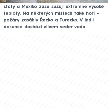
se vypořádávají s povodněmi. Itálii, Spojené
státy a Mexiko zase sužují extrémně vysoké
teploty. Na některých místech také hoří –
požáry zasáhly Řecko a Turecko. V Indii
dokonce dochází vlivem veder voda.