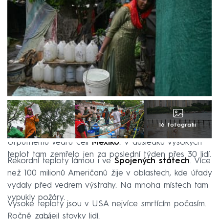
16 fotografií
Urputnému vedru čelí
Mexiko
. V důsledku vysokých
teplot tam zemřelo jen za poslední týden přes 30 lidí.
Rekordní teploty lámou i ve
Spojených státech
. Více
než 100 milionů Američanů žije v oblastech, kde úřady
vydaly před vedrem výstrahy. Na mnoha místech tam
vypukly požáry.
Vysoké teploty jsou v USA nejvíce smrtícím počasím.
Ročně zabíjejí stovky lidí.