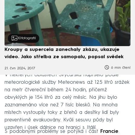
10
fotografií
Kroupy a supercela zanechaly zkázu, ukazuje
video. Jako střelba ze samopalu, popsal svědek
6 min čtení
21. čvn 2024, 20:17
V některých oblastech Švýcarska napršelo podle
meteorologické služby Meteonews až 125 litrů srážek
na metr čtvereční během 24 hodin, přičemž
obvyklých je 154 litrů za celý měsíc. Na jihu bylo
zaznamenáno více než 7 tisíc blesků. Na mnoha
místech vystoupily toky z břehů a desítky lidí byly
preventivně evakuovány. Kvůli sesuvu půdy byl
uzavřen i úsek dálnice na hranici s Itálií.
S podobnými problémy se potýká i část
Francie
.