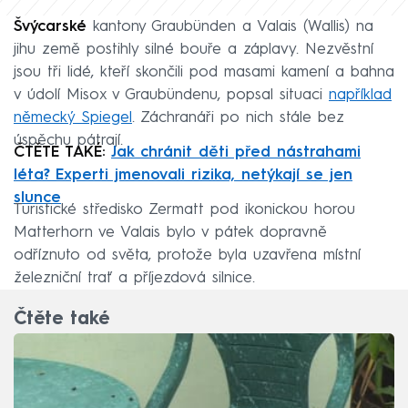
Švýcarské
kantony Graubünden a Valais (Wallis) na
jihu země postihly silné bouře a záplavy. Nezvěstní
jsou tři lidé, kteří skončili pod masami kamení a bahna
v údolí Misox v Graubündenu, popsal situaci
například
německý Spiegel
. Záchranáři po nich stále bez
úspěchu pátrají.
ČTĚTE TAKÉ:
Jak chránit děti před nástrahami
léta? Experti jmenovali rizika, netýkají se jen
slunce
Turistické středisko Zermatt pod ikonickou horou
Matterhorn ve Valais bylo v pátek dopravně
odříznuto od světa, protože byla uzavřena místní
železniční trať a příjezdová silnice.
Čtěte také