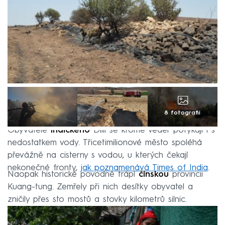
8 fotografií
Obyvatelé
indického
Dillí se kromě veder potýkají i s
nedostatkem vody. Třicetimilionové město spoléhá
převážně na cisterny s vodou, u kterých čekají
nekonečné fronty,
jak poznamenává Times of India
.
Naopak historické povodně trápí
čínskou
provincii
Kuang-tung. Zemřely při nich desítky obyvatel a
zničily přes sto mostů a stovky kilometrů silnic.