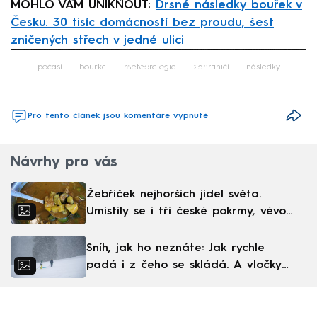
MOHLO VÁM UNIKNOUT:
Drsné následky bouřek v
Česku. 30 tisíc domácností bez proudu, šest
zničených střech v jedné ulici
Failed to fetch
počasí
bouřka
meteorologie
zahraničí
následky
Pro tento článek jsou komentáře vypnuté
Návrhy pro vás
Žebříček nejhorších jídel světa.
Umístily se i tři české pokrmy, vévodí
skandinávská kuchyně
Sníh, jak ho neznáte: Jak rychle
padá i z čeho se skládá. A vločky
nejsou bílé