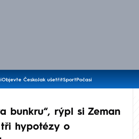
í
Objevte Česko
Jak ušetřit
Sport
Počasí
a bunkru“, rýpl si Zeman
 tři hypotézy o