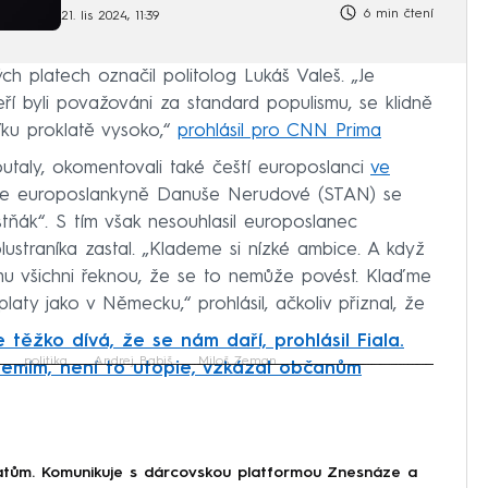
možné
6 min čtení
21. lis 2024, 11:39
h platech označil politolog Lukáš Valeš. „Je
í byli považováni za standard populismu, se klidně
aťku proklatě vysoko,“
prohlásil pro CNN Prima
utaly, okomentovali také čeští europoslanci
ve
e europoslankyně Danuše Nerudové (STAN) se
tňák“. S tím však nesouhlasil europoslanec
ustraníka zastal. „Klademe si nízké ambice. A když
mu všichni řeknou, že se to nemůže povést. Klaďme
laty jako v Německu,“ prohlásil, ačkoliv přiznal, že
 těžko dívá, že se nám daří, prohlásil Fiala.
politika
Andrej Babiš
Miloš Zeman
zemím, není to utopie, vzkázal občanům
iled to fetch
tům. Komunikuje s dárcovskou platformou Znesnáze a