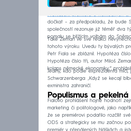
Prohlášení premiéra o německých či
dočkat – za předpokladu, že bude Sp
společností rezonuje již téměř dva 
pomalu se blížícím volbám do Sněmovn
Také Zeman ve své reakci nevynechal
tohoto výroku. Uvedu ty bývalých pre
Petr Fiala se zbláznil. Hypotéza čísl
Hypotéza číslo tři, autor Miloš Zem
kolaps německé ekonomiky,“ prohlásil
Jediný, kdo podle exprezidenta mlčí, 
Schwarzenberga: ‚Když se kecají blb
exministra zahraničí.
Populismus a pekelná 
Fialovo prohlášení hojně hodnotí zej
marketing či politologové, jako např
že se premiérovi podařilo rozčílit s
ODS a strategicky se mu začnou pod
premiér v přepálených hláškách a ji