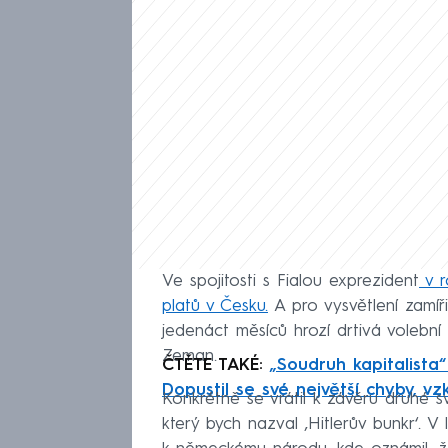
Ve spojitosti s Fialou exprezident
v r
platů v Česku.
A pro vysvětlení zamíř
jedenáct měsíců hrozí drtivá volební p
Zeman.
ČTĚTE TAKÉ:
„Soudruh kapitalista“ 
Dopustil se své největší chyby, vz
Konkrétně se vrátil k závěru druhé s
který bych nazval ‚Hitlerův bunkr‘. V