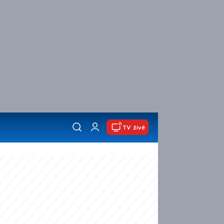
TV živě