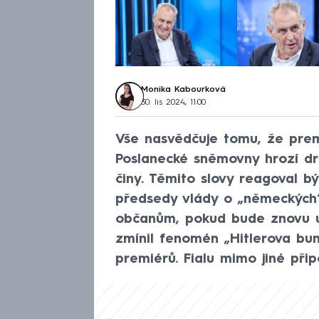
Monika Kabourková
30. lis 2024, 11:00
Vše nasvědčuje tomu, že premi
Poslanecké sněmovny hrozí drt
činy. Těmito slovy reagoval b
předsedy vlády o „německých“ 
občanům, pokud bude znovu u 
zmínil fenomén „Hitlerova bun
premiérů. Fialu mimo jiné přip