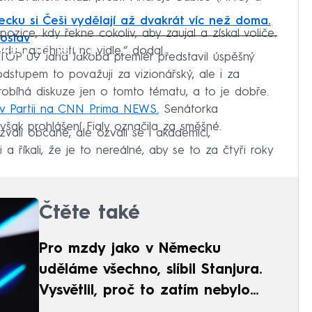
cku si Češi vydělají až dvakrát víc než doma.
zice, kdy řekne cokoliv, aby zaujal a získal voliče.
roslav
iled to fetch
vdu naběhnutí na vidle,“ dodal.
TOP 09 Jana Jakoba premiér představil úspěšný
dstupem to považuji za vizionářský, ale i za
robíhá diskuze jen o tomto tématu, a to je dobře.
 v Partii na CNN Prima NEWS.
Senátorka
ak prohlášení Fialy označila za směšné.
zvali občané, ale ozvali se i akademici,
a říkali, že je to nereálné, aby se to za čtyři roky
Čtěte také
Pro mzdy jako v Německu
uděláme všechno, slíbil Stanjura.
Vysvětlil, proč to zatím nebylo