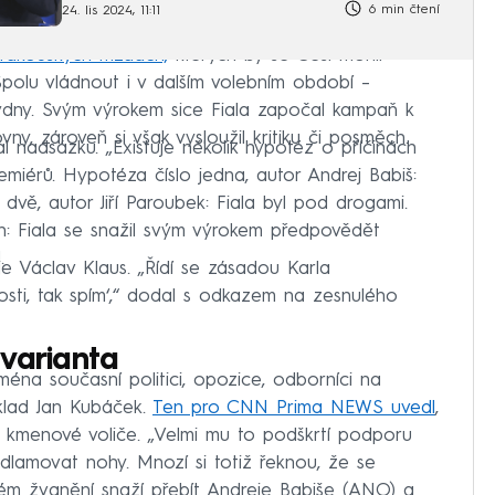
6 min čtení
24. lis 2024, 11:11
 rakouských mzdách,
kterých by se Češi mohli
olu vládnout i v dalším volebním období –
týdny. Svým výrokem sice Fiala započal kampaň k
y, zároveň si však vysloužil kritiku či posměch.
 nadsázku. „Existuje několik hypotéz o příčinách
miérů. Hypotéza číslo jedna, autor Andrej Babiš:
o dvě, autor Jiří Paroubek: Fiala byl pod drogami.
an: Fiala se snažil svým výrokem předpovědět
.
je Václav Klaus. „Řídí se zásadou Karla
osti, tak spím‘,“ dodal s odkazem na zesnulého
varianta
ména současní politici, opozice, odborníci na
íklad Jan Kubáček.
Ten pro CNN Prima NEWS uvedl
,
vé kmenové voliče. „Velmi mu to podškrtí podporu
lamovat nohy. Mnozí si totiž řeknou, že se
stém žvanění snaží přebít Andreje Babiše (ANO) a