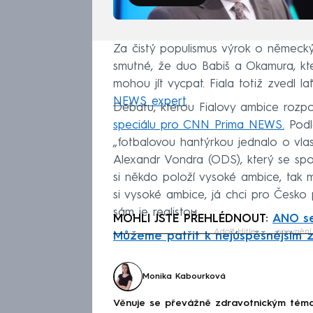
Za čistý populismus výrok o německýc
smutné, že duo Babiš a Okamura, kteř
mohou jít vycpat. Fiala totiž zvedl l
NEWS expert.
Debatu, kterou Fialovy ambice rozpo
speciálu pro CNN Prima NEWS.
Podl
„fotbalovou hantýrkou jednalo o vlas
Alexandr Vondra (ODS), který se spol
si někdo položí vysoké ambice, tak 
si vysoké ambice, já chci pro Česko p
sám je realistou.
MOHLI JSTE PŘEHLÉDNOUT:
ANO se
Adolf Hitler
opevnění
Můžeme patřit k nejúspěšnějším 
Fa
Monika Kabourková
Věnuje se převážně zdravotnickým téma