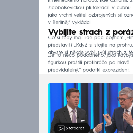
k německému národu, kde oznámil, že 
židobolševickou plutokracií. V dubnu
jako vrchní velitel ozbrojených sil oz
v Berlíně,“ vykládal.
Vybíjíte strach z porá
Co si tedy mají lidé pod pojmem ‚Hit
představit? „Když si stojíte na prohru,
abyste si někde vybil svůj strach z té
„Je to něco podobného, jako kdybyst
figurkou praštili protihráče po hlavě
předvídatelný,“ podotkl exprezident.
13
fotografií