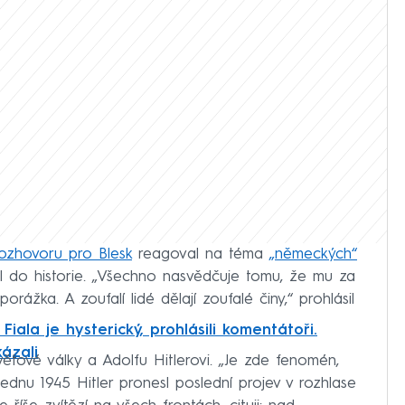
ozhovoru pro Blesk
reagoval na téma
„německých“
il do historie. „Všechno nasvědčuje tomu, že mu za
orážka. A zoufalí lidé dělají zoufalé činy,“ prohlásil
Fiala je hysterický, prohlásili komentátoři.
kázali
větové války a Adolfu Hitlerovi. „Je zde fenomén,
 lednu 1945 Hitler pronesl poslední projev v rozhlase