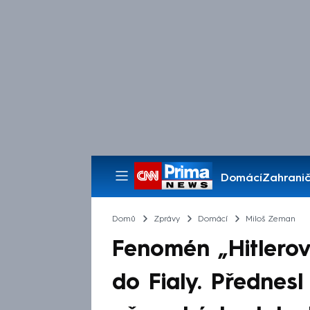
Domácí
Zahranič
Pořady
Domů
Zprávy
Domácí
Miloš Zeman
Fenomén „Hitlerov
do Fialy. Přednesl