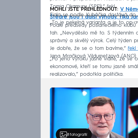
Tomia Okamuru (SPD),“ řekl.
MOHLI JSTE PŘEHLÉDNOUT:
V Něme
Fiala se podle Kubáčka dostává do po
Štědré jsou i další výhody, říká Ja
Fa
„To je pekelná varianta a je to opra
Podle předsedy poslaneckého klubu 
tah. „Nevyděsilo mě to. S týdenním o
správný a skvělý výrok. Celý týden p
Je dobře, že se o tom bavíme,“
řekl
Jana Mračková Vildumetzová (ANO) vš
„Po jeho výroku jasně vidíte, že se o
ekonomové, kteří se tomu jasně smáli 
realizovalo,“ podotkla politička.
8
fotografií