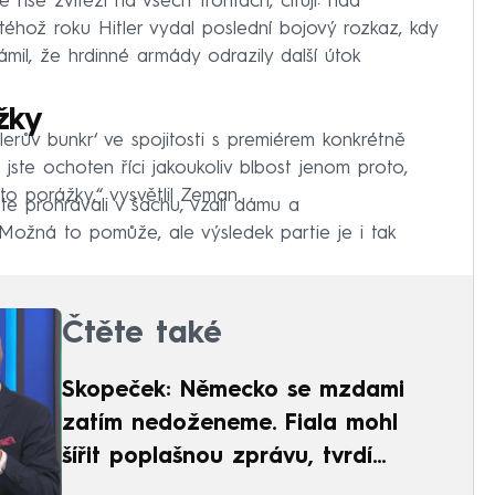
říše zvítězí na všech frontách, cituji: nad
 téhož roku Hitler vydal poslední bojový rozkaz, kdy
námil, že hrdinné armády odrazily další útok
žky
lerův bunkr‘ ve spojitosti s premiérem konkrétně
 jste
ochoten říci jakoukoliv blbost jenom proto,
to porážky,“ vysvětlil Zeman.
e prohrávali v šachu, vzali dámu a
. Možná to pomůže, ale výsledek partie je i tak
Čtěte také
Skopeček: Německo se mzdami
zatím nedoženeme. Fiala mohl
šířit poplašnou zprávu, tvrdí
Havlíček