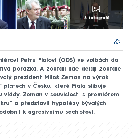
8 fotografií
érovi Petru Fialovi (ODS) ve volbách do
ivá porážka. A zoufalí lidé dělají zoufalé
ývalý prezident Miloš Zeman na výrok
platech v Česku, které Fiala slibuje
vlády. Zeman v souvislosti s premiérem
kru“ a představil hypotézy bývalých
odobnil k agresivnímu šachistovi.