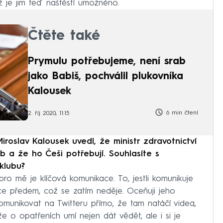
ž je jim teď naštěstí umožněno.
Čtěte také
Prymulu potřebujeme, není srab
jako Babiš, pochválil plukovníka
Kalousek
6 min čtení
2. říj 2020, 11:15
oslav Kalousek uvedl, že ministr zdravotnictví
 a že ho Češi potřebují. Souhlasíte s
klubu?
pro mě je klíčová komunikace. To, jestli komunikuje
mace předem, což se zatím neděje. Oceňuji jeho
omunikovat na Twitteru přímo, že tam natáčí videa,
 že o opatřeních umí nejen dát vědět, ale i si je