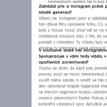
koronavirových opatření, tak to byla
Zakládal jste si Instagram právě 
mladé generaci?
Vůbec ne. Instagram jsem si zakláda
tam dával filtry upravené fotky. Co 
byla z nouze cnost. Dost lidí se na
vyhlašoval nouzový stav, s tím, že n
poradit s výkladem. Ty otázky byly ve 
vhodné ty informace nějak shrnovat
V současné době váš instagramový 
Spolupracuje s vámi tedy vláda, v 
opatřeních zorientovaní?
Trochu se divím, že když pan premié
provaz, proč se mnou nekomunikují ča
využít mého kanálu a snažit se tak 
den obvolávat krajské hygienické sta
ve kterých regionech budou uzavřen
ministra zdravotnictví Radek Policar,
konkrétní výkladový spor. Aktuálně js