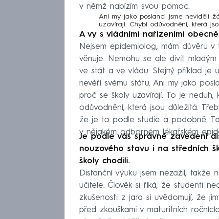
v němž nabízím svou pomoc.
Ani my jako poslanci jsme neviděli ž
uzavírají. Chybí odůvodnění, která js
A vy s vládními nařízeními obecně
Nejsem epidemiolog, mám důvěru v t
věnuje. Nemohu se ale divit mladým l
ve stát a ve vládu. Stejný příklad je 
nevěří svému státu. Ani my jako posla
proč se školy uzavírají. To je neduh
odůvodnění, která jsou důležitá. Tře
že je to podle studie a podobně. Ta
v nějakém odborném lékařském epide
Je podle vás správné zavedení di
nouzového stavu i na středních ško
školy chodili.
Distanční výuku jsem nezažil, takže
učitele. Člověk si říká, že studenti n
zkušenosti z jara si uvědomují, že j
před zkouškami v maturitních ročnícíc