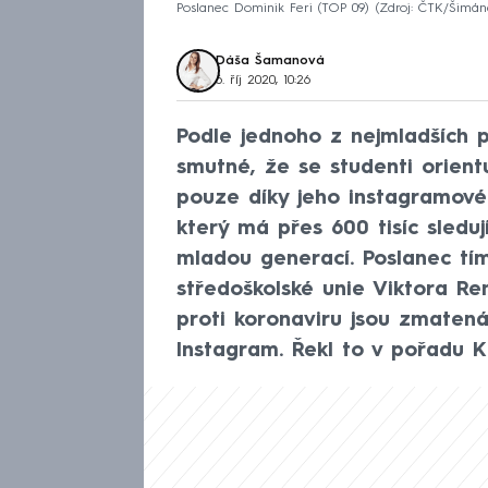
Poslanec Dominik Feri (TOP 09)
Zdroj: ČTK/Šimán
Dáša Šamanová
6. říj 2020, 10:26
Podle jednoho z nejmladších p
smutné, že se studenti orientu
pouze díky jeho instagramovém
který má přes 600 tisíc sleduj
mladou generací. Poslanec tí
středoškolské unie Viktora Re
proti koronaviru jsou zmaten
Instagram. Řekl to v pořadu 