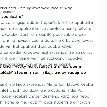
ádná data, která by osvětlovala, proč se školy
ou důležitá
 souhlasíte?
o, že funguje odborný aparát, který se opatřením
idem, že opatření kritizují, protože nemají důvěru
u eRoušky. Dost lidí ji odmítá používat, protože
nci jsme neviděli žádná data, která by osvětlovala,
, kterým trpí opatření dlouhodobě. Chybí
ba že epidemiologové mají zkušenost ze zahraničí,
khle ale musíme věřit, že rozhodnutí spočívá
miologickém konsensu a že je účinné.
stanční výuky na vysokých a s nástupem
lách? Studenti sami říkají, že by raději do
 nemám přímou zkušenost. Ale je tam klíčová osoba
echtějí chodit do školy, ale pravda je jinde. Po
im bude vzdělání chybět. Zejména, když jsou třeba
h. Potěšilo mě, když mi psali studenti praktických