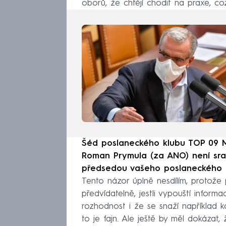
oborů, že chtějí chodit na praxe, co
Šéd poslaneckého klubu TOP 09 Mir
Roman Prymula (za ANO) není srab
předsedou vašeho poslaneckého 
Tento názor úplně nesdílím, protože 
předvídatelně, jestli vypouští infor
rozhodnost i že se snaží například k
to je fajn. Ale ještě by měl dokázat,