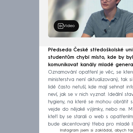
Video
Předseda České středoškolské unie
studentům chybí místo, kde by by
komunikovat kanály mladé generac
Oznamování opatření je věc, se kt
ministerstva není aktualizovaný, tak
lidé často netuší, kde mají sehnat i
neví, jak se v nich vyznat. Ideální sta
hygieny, na které se mohou obrátit s
vejde do nějaké výjimky, nebo ne. Měl
kteří by se starali o web s opatřením
bude akcentovaný třeba pro mladé lid
Instagram jsem si zakládal, abych tam