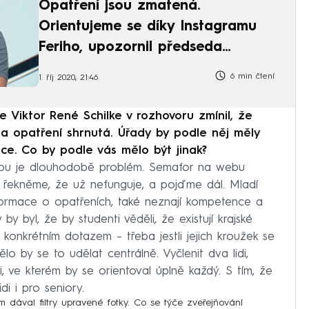
Opatření jsou zmatená.
Orientujeme se díky Instagramu
Feriho, upozornil předseda
středoškoláků
6 min čtení
1. říj 2020, 21:46
 Viktor René Schilke v rozhovoru zmínil, že
la opatření shrnutá. Úřady by podle něj měly
e. Co by podle vás mělo být jinak?
erou je dlouhodobě problém. Semafor na webu
 si řekněme, že už nefunguje, a pojďme dál. Mladí
nformace o opatřeních, také neznají kompetence a
v by byl, že by studenti věděli, že existují krajské
 konkrétním dotazem – třeba jestli jejich kroužek se
o by se to udělat centrálně. Vyčlenit dva lidi,
i, ve kterém by se orientoval úplně každý. S tím, že
i i pro seniory.
 dával filtry upravené fotky. Co se týče zveřejňování