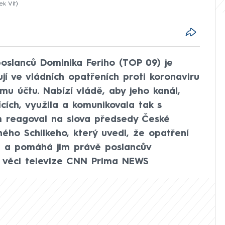
ek Vít
oslanců Dominika Feriho (TOP 09) je
jí ve vládních opatřeních proti koronaviru
u účtu. Nabízí vládě, aby jeho kanál,
ících, využila a komunikovala tak s
m reagoval na slova předsedy České
ného Schilkeho, který uvedl, že opatření
á a pomáhá jim právě poslancův
K věci televize CNN Prima NEWS