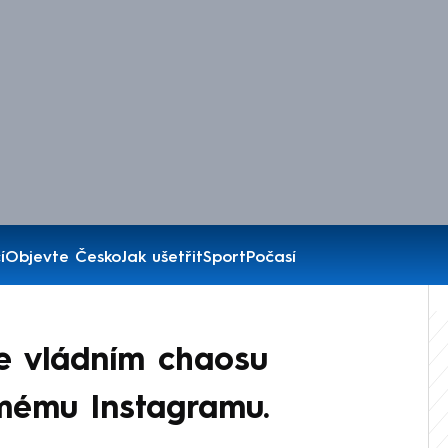
í
Objevte Česko
Jak ušetřit
Sport
Počasí
ve vládním chaosu
 mému Instagramu.