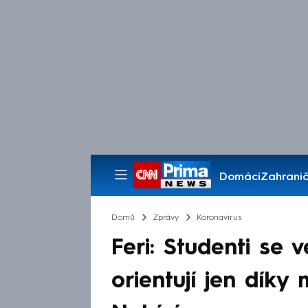
Domácí
Zahranič
Pořady
Domů
Zprávy
Koronavirus
Feri: Studenti se 
orientují jen díky