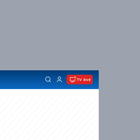
TV živě