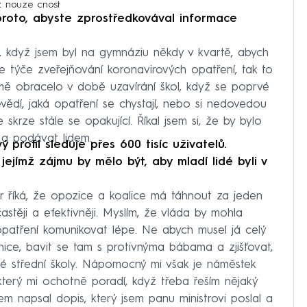
 z nouze cnost
proto, abyste zprostředkovával informace
l, když jsem byl na gymnáziu někdy v kvartě, abych
se týče zveřejňování koronavirových opatření, tak to
 mě obracelo v době uzavírání škol, když se poprvé
evědí, jaká opatření se chystají, nebo si nedovedou
skrze stále se opakující. Říkal jsem si, že by bylo
 a podávat lidem.
profil sleduje přes 600 tisíc uživatelů.
jejímž zájmu by mělo být, aby mladí lidé byli v
r říká, že opozice a koalice má táhnout za jeden
stěji a efektivněji. Myslím, že vláda by mohla
opatření komunikovat lépe. Ne abych musel já celý
nice, bavit se tam s protivnýma bábama a zjišťovat,
é střední školy. Nápomocný mi však je náměstek
 který mi ochotně poradí, když třeba řeším nějaký
em napsal dopis, který jsem panu ministrovi poslal a