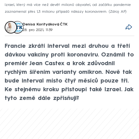
Izrael, který má více než devět milionů obyvatel, od začátku pandemie
zaznamenal přes 1,3 milionu případů nákazy koronavirem.
Zdroj: AP
Denisa Korityáková
,
ČTK
28. pro 2021, 11:39
Francie zkrátí interval mezi druhou a třetí
dávkou vakcíny proti koronaviru. Oznámil to
premiér Jean Castex a krok zdůvodnil
rychlým šířením varianty omikron. Nově tak
bude interval místo čtyř měsíců pouze tři.
Ke stejnému kroku přistoupí také Izrael. Jak
tyto země dále zpřísňují?