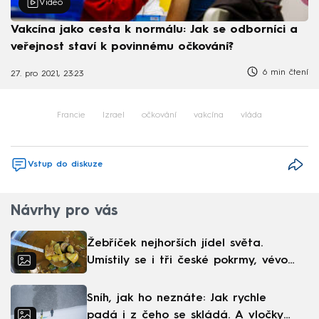
Video
Vakcína jako cesta k normálu: Jak se odborníci a
veřejnost staví k povinnému očkování?
6 min čtení
27. pro 2021, 23:23
Francie
Izrael
očkování
vakcína
vláda
Vstup do diskuze
Návrhy pro vás
Žebříček nejhorších jídel světa.
Umístily se i tři české pokrmy, vévodí
skandinávská kuchyně
Sníh, jak ho neznáte: Jak rychle
padá i z čeho se skládá. A vločky