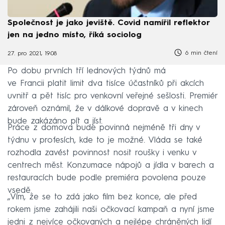
Společnost je jako jeviště. Covid namířil reflektor
jen na jedno místo, říká sociolog
6 min čtení
27. pro 2021, 19:08
Po dobu prvních tří lednových týdnů má
ve Francii platit limit dva tisíce účastníků při akcích
uvnitř a pět tisíc pro venkovní veřejné sešlosti. Premiér
zároveň oznámil, že v dálkové dopravě a v kinech
bude zakázáno pít a jíst.
Práce z domova bude povinná nejméně tři dny v
týdnu v profesích, kde to je možné. Vláda se také
rozhodla zavést povinnost nosit roušky i venku v
centrech měst. Konzumace nápojů a jídla v barech a
restauracích bude podle premiéra povolena pouze
vsedě.
„Vím, že se to zdá jako film bez konce, ale před
rokem jsme zahájili naši očkovací kampaň a nyní jsme
jedni z nejvíce očkovaných a nejlépe chráněných lidí