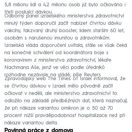
5,8 milionu lidí a 4,2 milionu osob již bylo očkováno i
třetí posilující dávkou.
Odborný panel izraelského ministerstva zdravotnictví
minulý týden doporučil začít nabízet čtvrtou dávku
vakcíny, takzvaný druhý booster, lidem starším 60 let,
osobám s narušenou imunitou a zdravotníkům.
Izraelská vláda doporučení uvítala, stále se však čeká
na konečné schválení od koordinátora boje s
koronavirem z ministerstva zdravotnictví, lékaře
Nachmana Aše, jenž ve věci podle úředníků
rozhodne nezávisle na vládě, píše Reuters.
Zpravodajský web The Times of Israel informoval, že
se čtvrtou dávkou v Izraeli mělo původně začít
očkovat v neděli, ale ministerstvo zdravotnictví to
odložilo na základě předběžných dat, která naznačují,
že při nákaze variantou omikron je o 50 až 70
procent nižší pravděpodobnost hospitalizace než při
nákaze variantou delta.
Povinná práce z domova