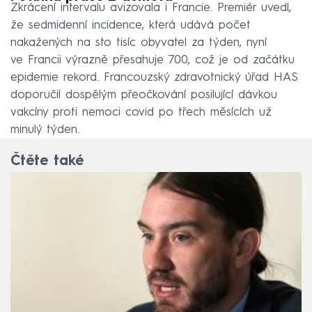
Zkrácení intervalu avizovala i Francie. Premiér uvedl,
že sedmidenní incidence, která udává počet
nakažených na sto tisíc obyvatel za týden, nyní
ve Francii výrazně přesahuje 700, což je od začátku
epidemie rekord. Francouzský zdravotnický úřad HAS
doporučil dospělým přeočkování posilující dávkou
vakcíny proti nemoci covid po třech měsících už
minulý týden.
Čtěte také