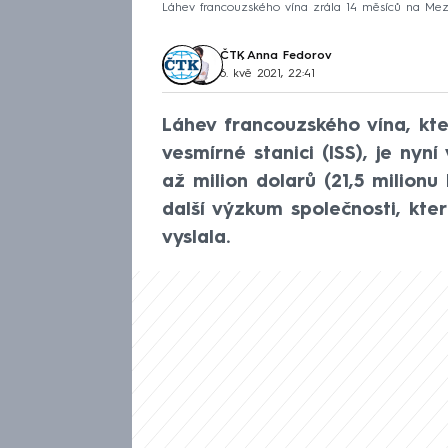
Láhev francouzského vína zrála 14 měsíců na Mezin
ČTK
,
Anna Fedorov
6. kvě 2021, 22:41
Láhev francouzského vína, kt
vesmírné stanici (ISS), je nyn
až milion dolarů (21,5 milion
další výzkum společnosti, kte
vyslala.