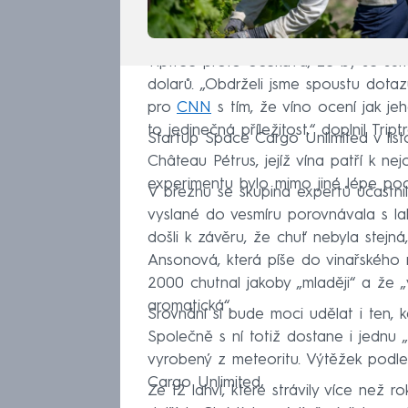
Tiptree proto očekává, že by se sum
dolarů. „Obdrželi jsme spoustu dotazů
pro
CNN
s tím, že víno ocení jak jeho
to jedinečná příležitost,“ doplnil Tript
Startup Space Cargo Unlimited v lis
Château Pétrus, jejíž vína patří k ne
experimentu bylo mimo jiné lépe poc
V březnu se skupina expertů účastni
vyslané do vesmíru porovnávala s lah
došli k závěru, že chuť nebyla stejná
Ansonová, která píše do vinařského 
2000 chutnal jakoby „mlaději“ a že „
aromatická“.
Srovnání si bude moci udělat i ten,
Společně s ní totiž dostane i jednu „
vyrobený z meteoritu. Výtěžek podle
Cargo Unlimited.
Ze 12 lahví, které strávily více než r