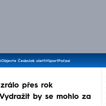
í
Objevte Česko
Jak ušetřit
Sport
Počasí
zrálo přes rok
 Vydražit by se mohlo za