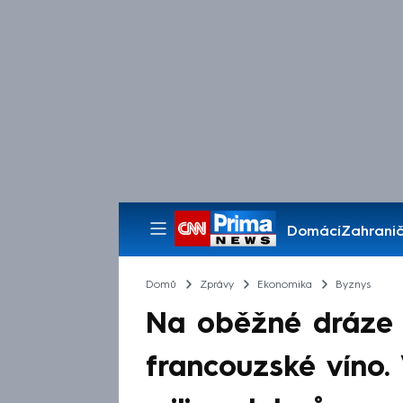
Domácí
Zahranič
Pořady
Domů
Zprávy
Ekonomika
Byznys
Na oběžné dráze 
francouzské víno.