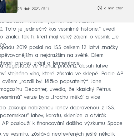
6 min čtení
25. dub 2021, 07:11
a za lahev mohla vyšplhat až k milionu
. Toto je jedinečný kus vesmírné historie,“ uvedl
 znalci, tak ti, kteří mají velký zájem o vesmír. „Je
ree.
topadu 2019 poslal na ISS celkem 12 lahví značky
jopěvovanějším a nejdražším na světě. Cílem
hopit proces zrání a fermentace.
la degustace ve Francii, přičemž obsah lahve
ví stejného vína, které zůstalo ve sklepě. Podle AP
, ovšem „rozdíl byl těžko popsatelný“. Jane
magazínu Decanter, uvedla, že klasický Pétrus
vesmírná“ verze byla „trochu měkčí a více
 kdo zakoupí nabízenou lahev dopravenou z ISS.
pozemskou“ lahev, karafu, sklenice a otvírák
 AP poslouží k financování dalšího výzkumu Space
ok ve vesmíru, zůstává neotevřených ještě několik