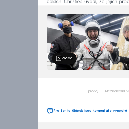
dalších. Christie's uvádí, že jejich pr
Video
prodej
Mezinárodní v
Pro tento článek jsou komentáře vypnuté