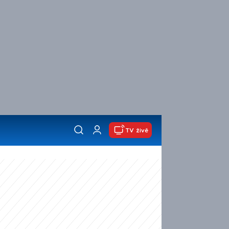
TV živě