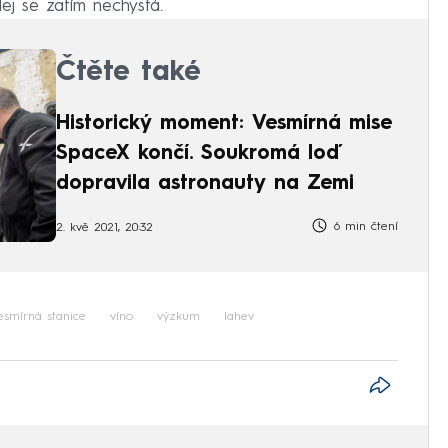
odej se zatím nechystá.
Čtěte také
Historický moment: Vesmírná mise
SpaceX končí. Soukromá loď
dopravila astronauty na Zemi
6 min čtení
2. kvě 2021, 20:32
esmírná stanice
víno
výzkum
lahev