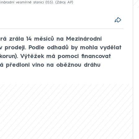
árodní vesmírné stanici (ISS).
Zdroj: AP
erá zrála 14 měsíců na Mezinárodní
í v prodeji. Podle odhadů by mohla vydělat
u korun). Výtěžek má pomoci financovat
rá předloni víno na oběžnou dráhu