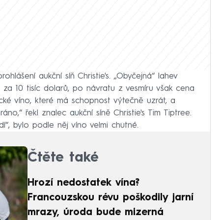
ohlášení aukční síň Christie's. „Obyčejná“ lahev
za 10 tisíc dolarů, po návratu z vesmíru však cena
cké víno, které má schopnost výtečně uzrát, a
no,“ řekl znalec aukční síně Christie's Tim Tiptree.
í“, bylo podle něj víno velmi chutné.
Čtěte také
Hrozí nedostatek vína?
Francouzskou révu poškodily jarní
mrazy, úroda bude mizerná